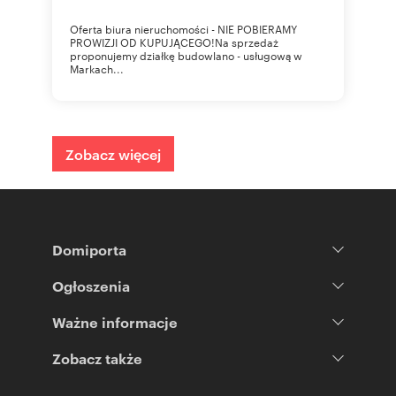
Oferta biura nieruchomości - NIE POBIERAMY
PROWIZJI OD KUPUJĄCEGO!Na sprzedaż
proponujemy działkę budowlano - usługową w
Markach...
Zobacz więcej
Domiporta
Ogłoszenia
Ważne informacje
Zobacz także