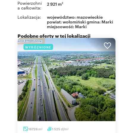
Powierzchni
2 921 m
2
a całkowita:
Lokalizacja:
województwo:
mazowieckie
powiat:
wołomiński
gmina:
Marki
miejscowość:
Marki
Podobne oferty w tej lokalizacji
WYRÓŻNIONE
m
zł/m
16726
1 525
2
2