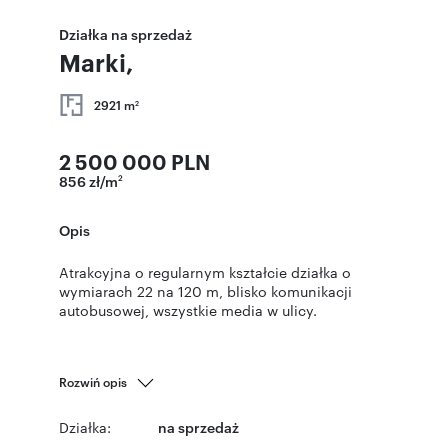
Działka na sprzedaż
Marki,
2921 m
2
2 500 000 PLN
856 zł/m
2
Opis
Atrakcyjna o regularnym kształcie działka o
wymiarach 22 na 120 m, blisko komunikacji
autobusowej, wszystkie media w ulicy.
Rozwiń opis
Działka:
na sprzedaż