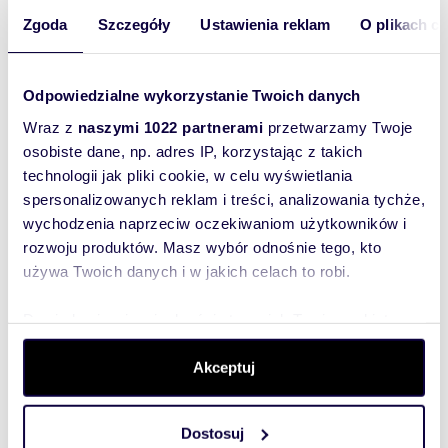
Zgoda
Szczegóły
Ustawienia reklam
O plikach c
Odpowiedzialne wykorzystanie Twoich danych
m
zł/m
12099
1 050
2
2
Wraz z
naszymi 1022 partnerami
przetwarzamy Twoje
Działka inwestycyjna 12 099 m² z MPZP,
osobiste dane, np. adres IP, korzystając z takich
blisko M1
12 703 950 zł
technologii jak pliki cookie, w celu wyświetlania
spersonalizowanych reklam i treści, analizowania tychże,
działka Marki
wychodzenia naprzeciw oczekiwaniom użytkowników i
rozwoju produktów. Masz wybór odnośnie tego, kto
Mam przyjemność przedstawić na sprzedaż
wyjątkową działkę inwestycyjną znajdującą się
używa Twoich danych i w jakich celach to robi.
zaledwie kilka kroków od Centrum Handloweg...
Dowiedz się więcej odnośnie tego, jak Twoje osobiste
dane są przetwarzane oraz ustaw własne preferencje w
sekcji szczegółów
. W Deklaracji plików cookie możesz
Akceptuj
zmienić lub wycofać swoją zgodę w dowolnej chwili.
Dostosuj
Wykorzystujemy pliki cookie do spersonalizowania treści