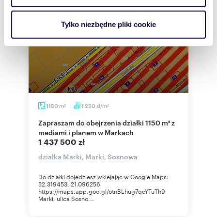
i reklam, aby oferować funkcje społecznościowe i
analizować ruch w naszej witrynie. Informacje o tym, jak
Tylko niezbędne pliki cookie
korzystasz z naszej witryny, udostępniamy partnerom
społecznościowym, reklamowym i analitycznym.
Partnerzy mogą połączyć te informacje z innymi danymi
otrzymanymi od Ciebie lub uzyskanymi podczas
korzystania z ich usług.
m
zł/m
1150
1 250
2
2
Zapraszam do obejrzenia działki 1150 m² z
mediami i planem w Markach
1 437 500 zł
działka Marki, Marki, Sosnowa
Do działki dojedziesz wklejając w Google Maps:
52.319453, 21.096256
https://maps.app.goo.gl/otnBLhug7qcYTuTh9
Marki, ulica Sosno...