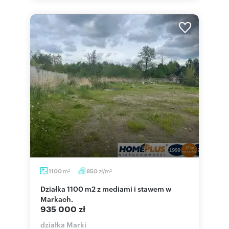
m
zł/m
1100
850
2
2
Działka 1100 m2 z mediami i stawem w
Markach.
935 000 zł
działka Marki