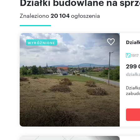
Działki budowlane na spr
Znaleziono
20 104
ogłoszenia
Dzia
WYRÓŻNIONE
1917
299 
działk
Działk
zabudo