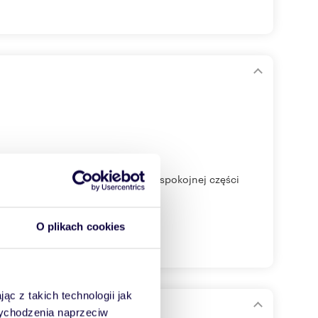
49 m², położoną w malowniczej i spokojnej części
O plikach cookies
ąc z takich technologii jak
enia
 wychodzenia naprzeciw