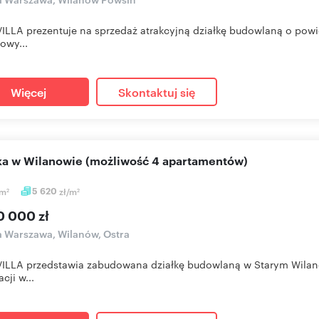
LLA prezentuje na sprzedaż atrakcyjną działkę budowlaną o powie
żowy...
Więcej
Skontaktuj się
ałka w Wilanowie (możliwość 4 apartamentów)
m
5 620
zł/m
2
2
0 000 zł
a Warszawa, Wilanów, Ostra
LLA przedstawia zabudowana działkę budowlaną w Starym Wilan
acji w...