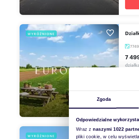
Dzia
WYRÓŻNIONE
774
7 49
działk
EUROVI
Powsin
Zgoda
Odpowiedzialne wykorzysta
Wraz z
naszymi 1022 partn
Dzia
WYRÓŻNIONE
pliki cookie, w celu wyświet