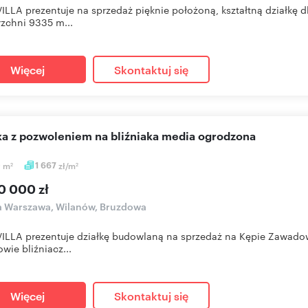
LLA prezentuje na sprzedaż pięknie położoną, kształtną działkę
zchni 9335 m...
Więcej
Skontaktuj się
łka z pozwoleniem na bliźniaka media ogrodzona
0
m
1 667
zł/m
2
2
0 000 zł
a Warszawa, Wilanów, Bruzdowa
ILLA prezentuje działkę budowlaną na sprzedaż na Kępie Zawad
wie bliźniacz...
Więcej
Skontaktuj się