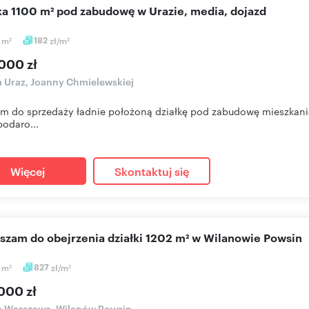
łka 1100 m² pod zabudowę w Urazie, media, dojazd
0
m
182
zł/m
2
2
000 zł
a Uraz, Joanny Chmielewskiej
m do sprzedaży ładnie położoną działkę pod zabudowę mieszkan
odaro...
Więcej
Skontaktuj się
aszam do obejrzenia działki 1202 m² w Wilanowie Powsin
2
m
827
zł/m
2
2
000 zł
a Warszawa, Wilanów Powsin