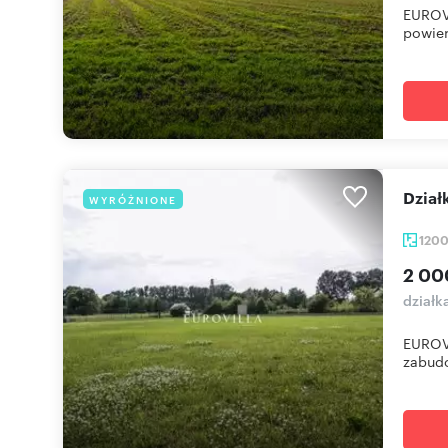
EUROVI
powier
Dzia
WYRÓŻNIONE
120
2 00
działk
EUROV
zabudo