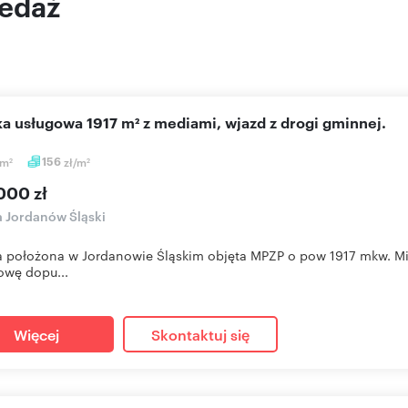
zedaż
łka usługowa 1917 m² z mediami, wjazd z drogi gminnej.
m
156
zł/m
2
2
000 zł
a Jordanów Śląski
a położona w Jordanowie Śląskim objęta MPZP o pow 1917 mkw. M
wę dopu...
Więcej
Skontaktuj się