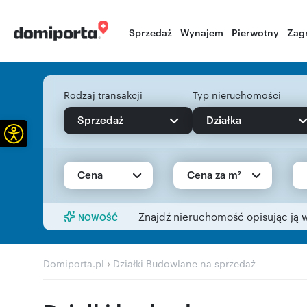
Sprzedaż
Wynajem
Pierwotny
Zag
Rodzaj transakcji
Typ nieruchomości
Sprzedaż
Działka
Otwórz pasek narzędzi
Cena
Cena za m²
Znajdź nieruchomość opisując ją 
NOWOŚĆ
›
Domiporta.pl
Działki Budowlane na sprzedaż