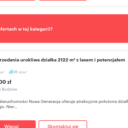
ertach w tej kategorii?
przedania urokliwa działka 2122 m² z lasem i potencjałem
m
25
zł/m
2
2
00 zł
a Budzów
Nieruchomości Nowa Generacja oferuje atrakcyjnie położone dział
o. Nier...
Więcej
Skontaktuj się