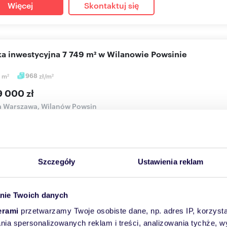
Więcej
Skontaktuj się
łka inwestycyjna 7 749 m² w Wilanowie Powsinie
9
m
968
zł/m
2
2
9 000 zł
a Warszawa, Wilanów Powsin
LLA prezentuje wyjątkową działkę inwestycyjną o powierzchni 77
a — j...
Szczegóły
Ustawienia reklam
Więcej
Skontaktuj się
nie Twoich danych
erami
przetwarzamy Twoje osobiste dane, np. adres IP, korzystaj
łka pod osiedle Wilanów Powsin 9246 m² - media i pozwol
lania spersonalizowanych reklam i treści, analizowania tychże,