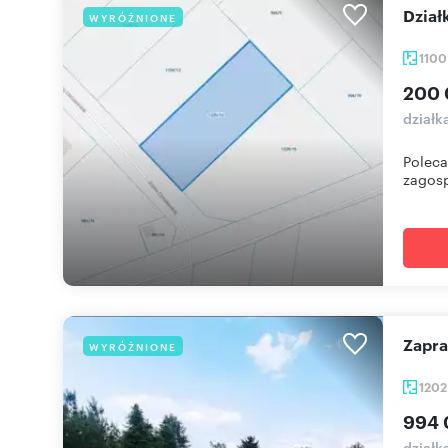
Dzia
WYRÓŻNIONE
110
200 
działk
Poleca
zagosp
Zapr
WYRÓŻNIONE
120
994 
działk