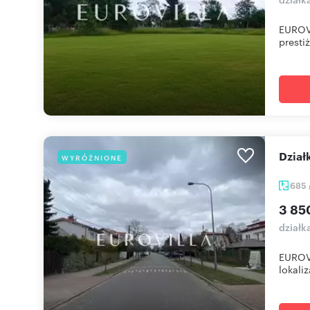
EUROVI
presti
Dzi
WYRÓŻNIONE
685
3 85
działk
EUROVI
lokaliz