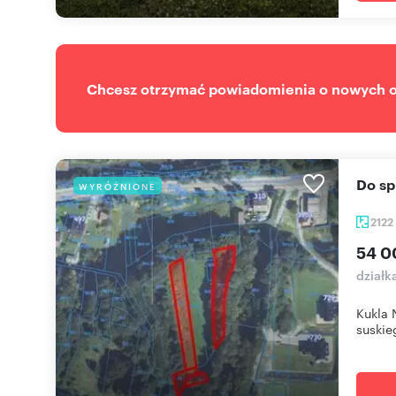
Chcesz otrzymać powiadomienia o nowych of
Do s
WYRÓŻNIONE
2122
54 0
działk
Kukla 
suskieg