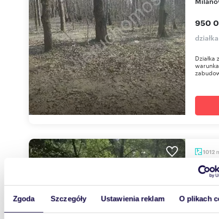
Milanó
950 0
działk
Działka 
warunka
zabudowy
1012
Działka budowlana 1012 m2 w Milanówku - media
przy dz
Zgoda
Szczegóły
Ustawienia reklam
O plikach c
570 0
działk