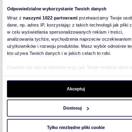
Odpowiedzialne wykorzystanie Twoich danych
Do sprz
Milanówk
Wraz z
naszymi 1022 partnerami
przetwarzamy Twoje osob
w kształc
dane, np. adres IP, korzystając z takich technologii jak pliki 
w celu wyświetlania spersonalizowanych reklam i treści,
analizowania tychże, wychodzenia naprzeciw oczekiwaniom
użytkowników i rozwoju produktów. Masz wybór odnośnie te
kto używa Twoich danych i w jakich celach to robi.
1050
Dowiedz się więcej odnośnie tego, jak Twoje osobiste dane 
przetwarzane oraz ustaw własne preferencje w
sekcji
Dział
szczegółów
. W Deklaracji plików cookie możesz zmienić lu
wycofać swoją zgodę w dowolnej chwili.
Akceptuj
630 0
działk
Wykorzystujemy pliki cookie do spersonalizowania treści i r
Dostosuj
aby oferować funkcje społecznościowe i analizować ruch w 
Do kupie
odległoś
witrynie. Informacje o tym, jak korzystasz z naszej witryny,
kwadrato
udostępniamy partnerom społecznościowym, reklamowym i
Tylko niezbędne pliki cookie
analitycznym. Partnerzy mogą połączyć te informacje z inn