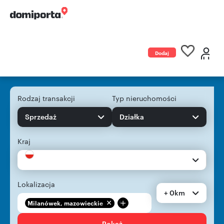
Dodaj
ogłoszenie
Rodzaj transakcji
Typ nieruchomości
Sprzedaż
Działka
Kraj
Lokalizacja
+ 0km
+
Milanówek, mazowieckie
Pokaż