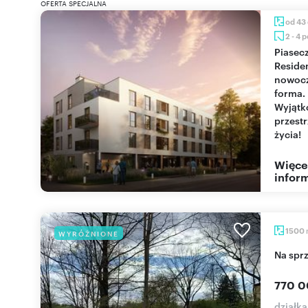
OFERTA SPECJALNA
od 43
2 - 4 
Piaseczno
Reside
nowoc
forma.
Wyjąt
przest
życia!
Więce
inform
1500
WYRÓŻNIONE
Na sp
770 0
działka