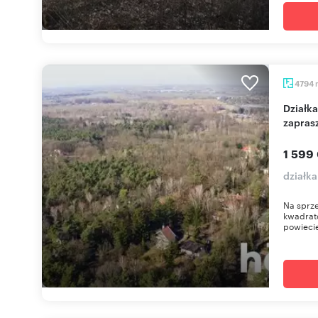
4794
Działka 4794 m² z MPZP, podział na 4 działki -
zapras
1 599
działk
Na sprze
kwadrato
powiecie