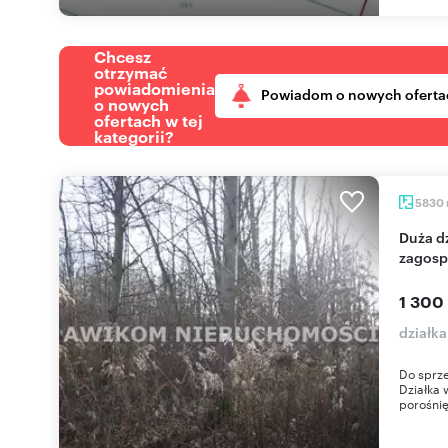
Chcesz
otrzymać
powiadomienia
Powiadom o nowych oferta
o nowych
ofertach w tej
kategorii?
5830
Duża działka 5830 m² w Milanówku z planem
zagosp
1 300
działk
Do sprz
Działka 
porośnię