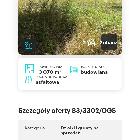
2
Zobacz galerię
POWIERZCHNIA
RODZAJ DZIAŁKI
2
budowlana
3 070 m
DROGA DOJAZDOWA
asfaltowa
Szczegóły oferty 83/3302/OGS
Kategoria
Działki i grunty na
sprzedaż