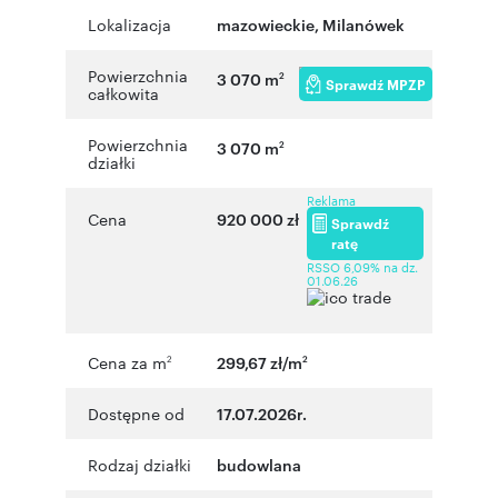
Lokalizacja
mazowieckie
,
Milanówek
Powierzchnia
3 070 m
2
Sprawdź MPZP
całkowita
Powierzchnia
3 070 m
2
działki
Reklama
Cena
920 000 zł
Sprawdź
ratę
RSSO 6,09% na dz.
01.06.26
Cena za m
299,67 zł/m
2
2
Dostępne od
17.07.2026r.
Rodzaj działki
budowlana