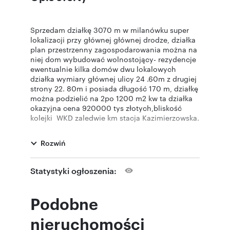
Sprzedam działkę 3070 m w milanówku super
lokalizacji przy głównej głównej drodze, działka
plan przestrzenny zagospodarowania można na
niej dom wybudować wolnostojący- rezydencje
ewentualnie kilka domów dwu lokalowych
działka wymiary głównej ulicy 24 .60m z drugiej
strony 22. 80m i posiada długość 170 m, działkę
można podzielić na 2po 1200 m2 kw ta działka
okazyjna cena 920000 tys złotych,bliskość
kolejki WKD zaledwie km stacja Kazimierzowska.
Powyższa informacja nie stanowi oferty w
rozumieniu Kodeksu cywilnego i innych
Rozwiń
przepisów prawa, a jedynie zaproszenie do
rokowań.
Oferta wysłana z programu dla biur
Statystyki ogłoszenia:
nieruchomości ASARI CRM (asaricrm.com)
Podobne
nieruchomości
Numer oferty: 83/3302/OGS