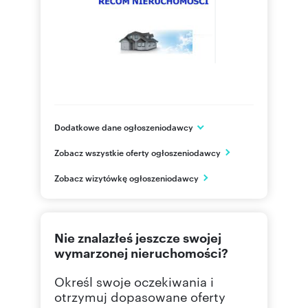
Dodatkowe dane ogłoszeniodawcy
ul. Długa 44/50 (pok. 126A)
Zobacz wszystkie oferty ogłoszeniodawcy
Warszawa
Mazowieckie
PL
Zobacz wizytówkę ogłoszeniodawcy
662050
Pokaż telefon
Nie znalazłeś jeszcze swojej
wymarzonej nieruchomości?
Określ swoje oczekiwania i
otrzymuj dopasowane oferty