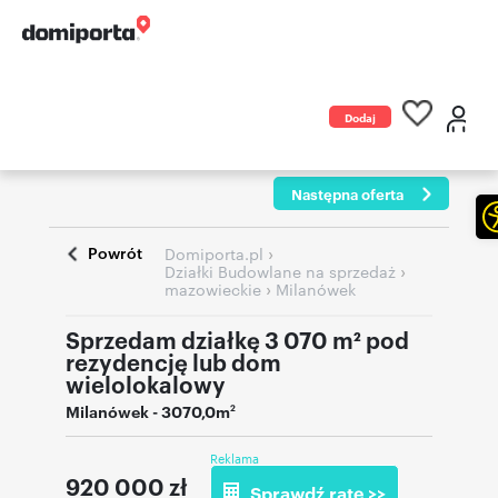
Dodaj
ogłoszenie
Następna oferta
Powrót
›
Domiporta.pl
›
Działki Budowlane na sprzedaż
›
mazowieckie
Milanówek
Sprzedam działkę 3 070 m² pod
rezydencję lub dom
wielolokalowy
Milanówek
- 3070,0m
2
Reklama
920 000
zł
Sprawdź ratę >>