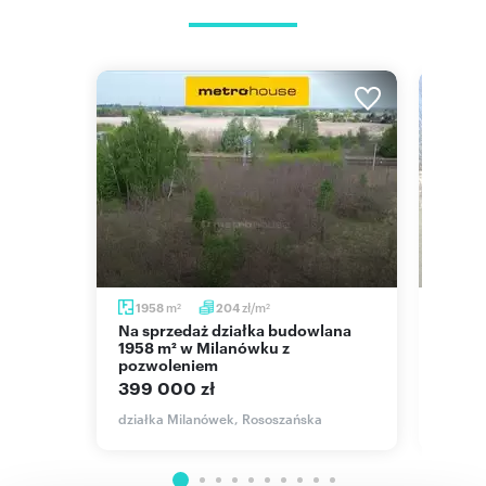
m
zł/m
1958
204
249
2
2
Na sprzedaż działka budowlana
Polecam działkę z domem do
1958 m² w Milanówku z
remon
pozwoleniem
2 50
399 000 zł
działk
działka Milanówek, Rososzańska