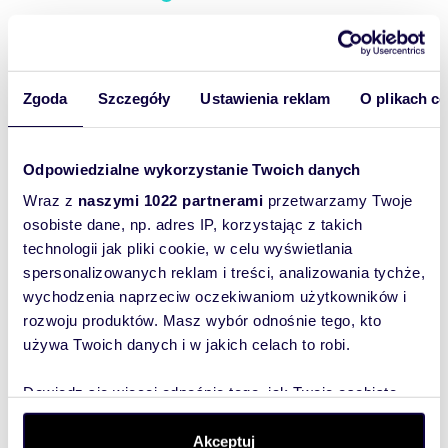
Wyślij
Zgoda
Szczegóły
Ustawienia reklam
O plikach c
wiadomość
To najlepszy
Odpowiedzialne wykorzystanie Twoich danych
sposób, aby
Wraz z
naszymi 1022 partnerami
przetwarzamy Twoje
właściciel
osobiste dane, np. adres IP, korzystając z takich
oferty
technologii jak pliki cookie, w celu wyświetlania
szybko się z
spersonalizowanych reklam i treści, analizowania tychże,
Tobą
wychodzenia naprzeciw oczekiwaniom użytkowników i
skontaktował!
rozwoju produktów. Masz wybór odnośnie tego, kto
używa Twoich danych i w jakich celach to robi.
Dowiedz się więcej odnośnie tego, jak Twoje osobiste
dane są przetwarzane oraz ustaw własne preferencje w
sekcji szczegółów
. W Deklaracji plików cookie możesz
Akceptuj