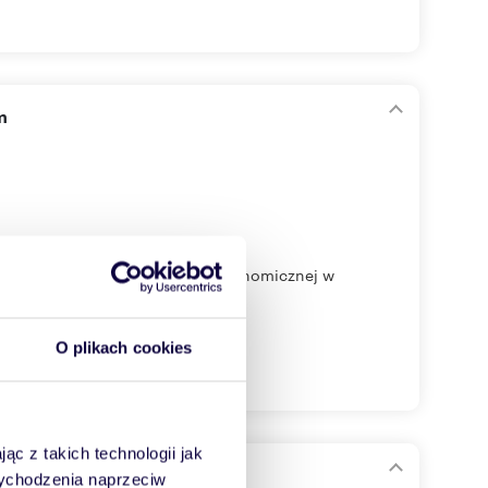
m
lokalizowana w pobliżu strefy ekonomicznej w
O plikach cookies
ąc z takich technologii jak
ji
 wychodzenia naprzeciw