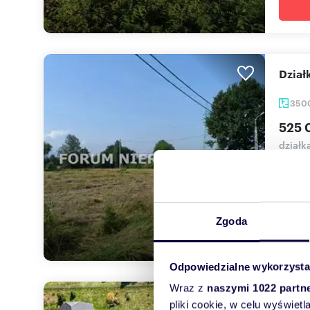
Dzia
350
525 
działk
Do spr
Komoro
Zgoda
Odpowiedzialne wykorzysta
Wraz z
naszymi 1022 partn
Pole
pliki cookie, w celu wyświet