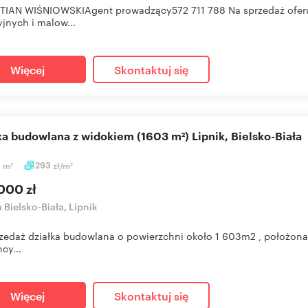
IAN WIŚNIOWSKIAgent prowadzący572 711 788 Na sprzedaż oferuję
yjnych i malow...
Więcej
Skontaktuj się
łka budowlana z widokiem (1603 m²) Lipnik, Bielsko-Biała
3
m
293
zł/m
2
2
000 zł
a Bielsko-Biała, Lipnik
zedaż działka budowlana o powierzchni około 1 603m2 , położona w
cy...
Więcej
Skontaktuj się