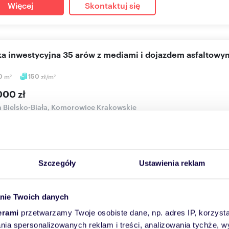
Więcej
Skontaktuj się
łka inwestycyjna 35 arów z mediami i dojazdem asfaltowy
0
m
150
zł/m
2
2
000 zł
a Bielsko-Biała, Komorowice Krakowskie
zedania atrakcyjna działka inwestycyjna o powierzchni 35 arów, z
wicach ...
Szczegóły
Ustawienia reklam
Więcej
Skontaktuj się
nie Twoich danych
erami
przetwarzamy Twoje osobiste dane, np. adres IP, korzystaj
cam działkę 823 m² w Wapienicy z mediami i blisko rekreac
lania spersonalizowanych reklam i treści, analizowania tychże,