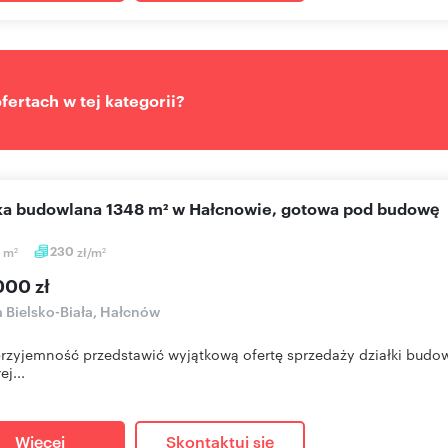
ertach w tej kategorii?
ałka budowlana 1348 m² w Hałcnowie, gotowa pod budowę
8
m
230
zł/m
2
2
000 zł
a Bielsko-Biała, Hałcnów
zyjemność przedstawić wyjątkową ofertę sprzedaży działki budowl
ej...
Więcej
Skontaktuj się