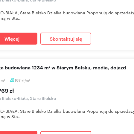
O-BIAŁA, Stare Bielsko Działka budowlana Proponuję do sprzeda
ną w Sta...
Więcej
Skontaktuj się
łka budowlana 1234 m² w Starym Belsku, media, dojazd
4
m
167
zł/m
2
2
769 zł
a Bielsko-Biała, Stare Bielsko
O-BIAŁA, Stare Bielsko Działka budowlana Proponuję do sprzeda
ną w Sta...