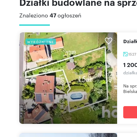
Działki budowlane na sprz
Znaleziono
47
ogłoszeń
Dzia
WYRÓŻNIONE
152
1 20
działk
Na spr
Bielska