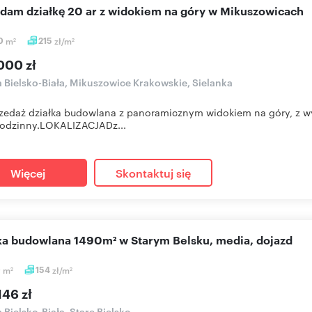
edam działkę 20 ar z widokiem na góry w Mikuszowicach
0
m
215
zł/m
2
2
000 zł
a Bielsko-Biała, Mikuszowice Krakowskie, Sielanka
rzedaż działka budowlana z panoramicznym widokiem na góry, z
rodzinny.LOKALIZACJADz...
Więcej
Skontaktuj się
łka budowlana 1490m² w Starym Belsku, media, dojazd
0
m
154
zł/m
2
2
146 zł
a Bielsko-Biała, Stare Bielsko