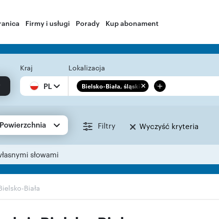
ranica
Firmy i usługi
Porady
Kup abonament
Kraj
Lokalizacja
+
PL
Bielsko-Biała, śląskie
Powierzchnia
Filtry
Wyczyść kryteria
własnymi słowami
Bielsko-Biała