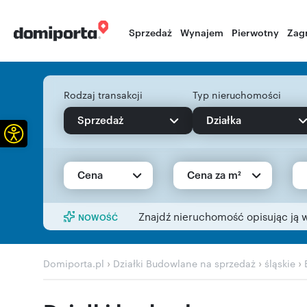
Sprzedaż
Wynajem
Pierwotny
Zag
Rodzaj transakcji
Typ nieruchomości
Sprzedaż
Działka
Otwórz pasek narzędzi
Cena
Cena za m²
Znajdź nieruchomość opisując ją 
NOWOŚĆ
›
›
›
Domiporta.pl
Działki Budowlane na sprzedaż
śląskie