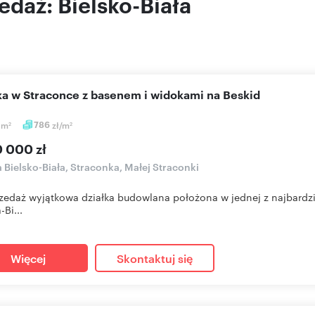
edaż: Bielsko-Biała
łka w Straconce z basenem i widokami na Beskid
7
m
786
zł/m
2
2
0 000 zł
a Bielsko-Biała, Straconka, Małej Straconki
zedaż wyjątkowa działka budowlana położona w jednej z najbardzi
-Bi...
Więcej
Skontaktuj się