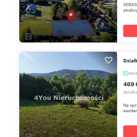
SEBAST
atrakc
Dzia
160
469 
działk
Na spr
ewiden