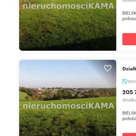
BIELSK
położo
Dzia
123
205 
działk
BIELSK
położo