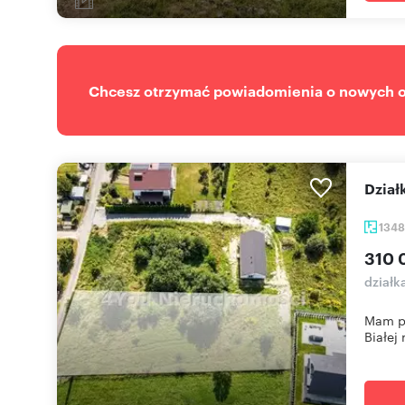
Chcesz otrzymać powiadomienia o nowych of
Dzi
134
310 
działk
Mam pr
Białej r