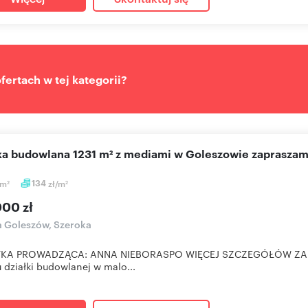
ertach w tej kategorii?
ałka budowlana 1231 m² z mediami w Goleszowie zaprasza
m
134
zł/m
2
2
000 zł
a Goleszów, Szeroka
KA PROWADZĄCA: ANNA NIEBORASPO WIĘCEJ SZCZEGÓŁÓW ZAP
 działki budowlanej w malo...