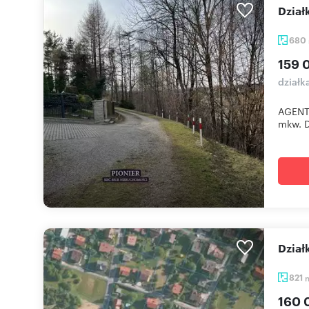
Dzia
680
159 
działk
AGENT
mkw. D
Dzia
821
160 