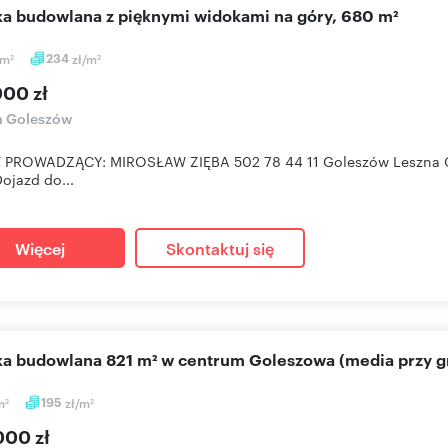
łka budowlana z pięknymi widokami na góry, 680 m²
m
234
zł/m
2
2
000 zł
a Goleszów
 PROWADZĄCY: MIROSŁAW ZIĘBA 502 78 44 11 Goleszów Leszna Gór
ojazd do...
Więcej
Skontaktuj się
łka budowlana 821 m² w centrum Goleszowa (media przy g
m
195
zł/m
2
2
000 zł