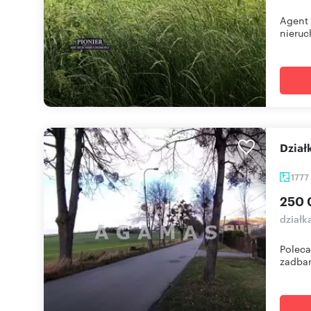
Agent 
nieruc
Dzia
1777
250 
działk
Poleca
zadban