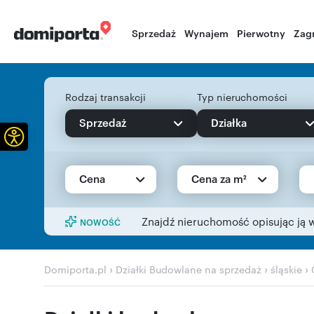
Sprzedaż
Wynajem
Pierwotny
Zag
Rodzaj transakcji
Typ nieruchomości
Sprzedaż
Działka
Otwórz pasek narzędzi
Cena
Cena za m²
Znajdź nieruchomość opisując ją 
NOWOŚĆ
›
›
›
Domiporta.pl
Działki Budowlane na sprzedaż
śląskie