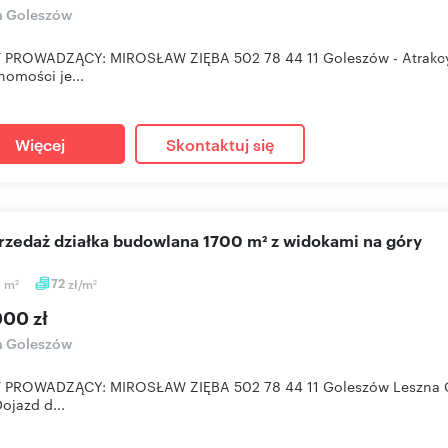
a Goleszów
 PROWADZĄCY: MIROSŁAW ZIĘBA 502 78 44 11 Goleszów - Atrakcyj
homości je...
Więcej
Skontaktuj się
przedaż działka budowlana 1700 m² z widokami na góry
0
m
72
zł/m
2
2
000 zł
a Goleszów
 PROWADZĄCY: MIROSŁAW ZIĘBA 502 78 44 11 Goleszów Leszna Gór
ojazd d...