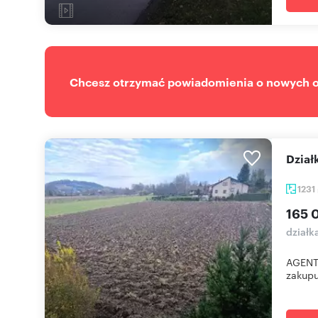
Chcesz otrzymać powiadomienia o nowych of
Dzi
1231
165 
działk
AGENT
zakupu