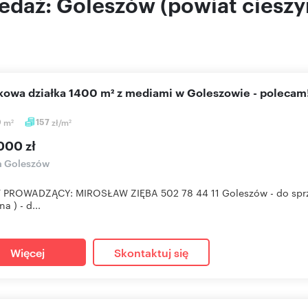
edaż: Goleszów (powiat cieszy
okowa działka 1400 m² z mediami w Goleszowie - polecam
0
m
157
zł/m
2
2
000 zł
a Goleszów
PROWADZĄCY: MIROSŁAW ZIĘBA 502 78 44 11 Goleszów - do sprzeda
a ) - d...
Więcej
Skontaktuj się