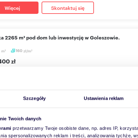
Więcej
Skontaktuj się
łka 2265 m² pod dom lub inwestycję w Goleszowie.
5
m
160
zł/m
2
2
400 zł
a Goleszów
owa działka budowlana 2265 m² na granicy Ustronia i Goleszowa
zonego domu lub b...
Szczegóły
Ustawienia reklam
Więcej
Skontaktuj się
nie Twoich danych
erami
przetwarzamy Twoje osobiste dane, np. adres IP, korzystaj
lania spersonalizowanych reklam i treści, analizowania tychże,