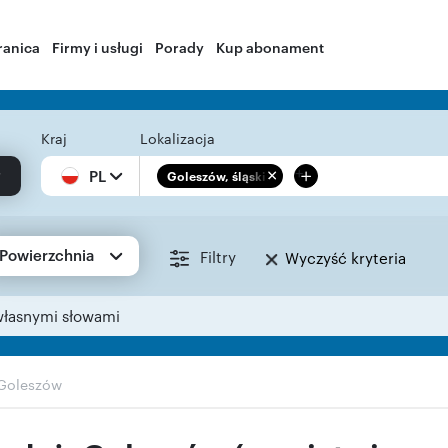
ranica
Firmy i usługi
Porady
Kup abonament
Kraj
Lokalizacja
+
PL
Goleszów, śląskie
Powierzchnia
Filtry
Wyczyść kryteria
własnymi słowami
Goleszów