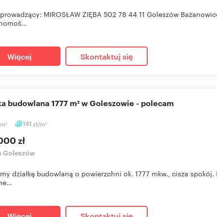
prowadzący: MIROSŁAW ZIĘBA 502 78 44 11 Goleszów Bażanowice 
homoś...
Więcej
Skontaktuj się
łka budowlana 1777 m² w Goleszowie - polecam
m
141
zł/m
2
2
000 zł
a Goleszów
my działkę budowlaną o powierzchni ok. 1777 mkw., cisza spokój. 
e...
Więcej
Skontaktuj się