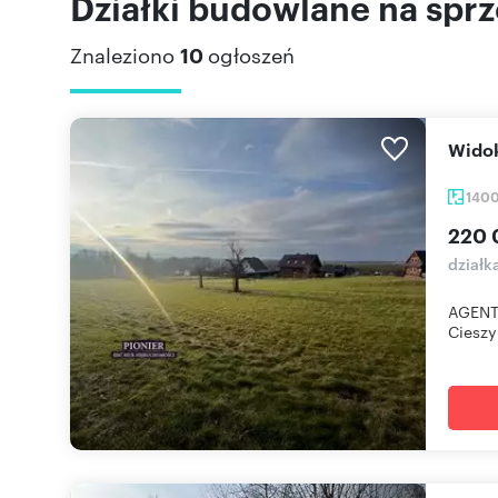
Działki budowlane na sprz
Znaleziono
10
ogłoszeń
Wid
140
220 
działk
AGENT 
Cieszyn