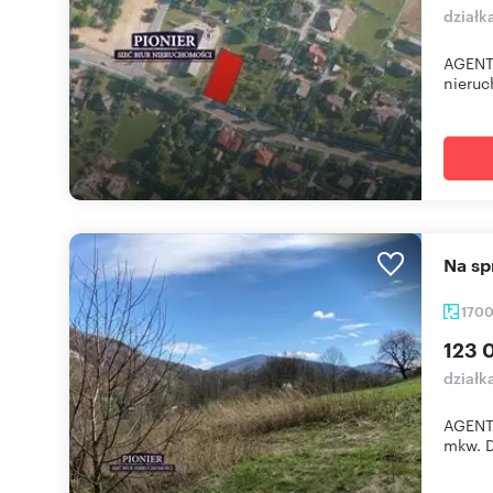
działk
AGENT
nieruc
Na s
170
123 
działk
AGENT
mkw. D