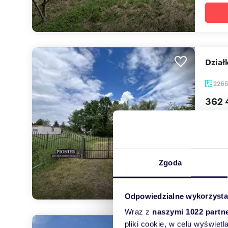
Dzia
226
362 
działk
Wyjątk
wymar
Zgoda
Odpowiedzialne wykorzysta
Wraz z
naszymi 1022 partn
pliki cookie, w celu wyświet