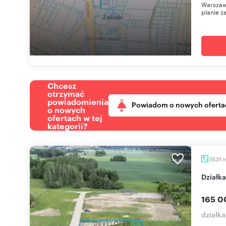
Warszawy
planie z
Chcesz
otrzymać
powiadomienia
Powiadom o nowych oferta
o nowych
ofertach w tej
kategorii?
1531
Dział
165 0
działka