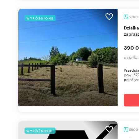
5700
WYRÓŻNIONE
Działka 5700m² z zabudową zagrodową
zapras
390 0
działka
Przedsta
pow. 57
położona 
6900
WYRÓŻNIONE