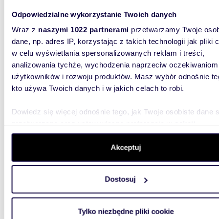
działk
Odpowiedzialne wykorzystanie Twoich danych
PRZEDWO
Wraz z
naszymi 1022 partnerami
przetwarzamy Twoje osob
Murowan
dane, np. adres IP, korzystając z takich technologii jak pliki 
*****DZI
w celu wyświetlania spersonalizowanych reklam i treści,
analizowania tychże, wychodzenia naprzeciw oczekiwaniom
użytkowników i rozwoju produktów. Masz wybór odnośnie te
kto używa Twoich danych i w jakich celach to robi.
Dowiedz się więcej odnośnie tego, jak Twoje osobiste dane 
4885
przetwarzane oraz ustaw własne preferencje w
sekcji
szczegółów
. W Deklaracji plików cookie możesz zmienić lu
Działka 4885 m² z domkiem, blisko Kampinosu -
wycofać swoją zgodę w dowolnej chwili.
poleca
Akceptuj
341 0
Wykorzystujemy pliki cookie do spersonalizowania treści i r
Dostosuj
aby oferować funkcje społecznościowe i analizować ruch w 
działka
witrynie. Informacje o tym, jak korzystasz z naszej witryny,
Działka 
udostępniamy partnerom społecznościowym, reklamowym i
Tylko niezbędne pliki cookie
miejscow
analitycznym. Partnerzy mogą połączyć te informacje z inn