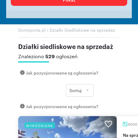
›
Domiporta.pl
Działki Siedliskowe na sprzedaż
Działki siedliskowe na sprzedaż
529
Znaleziono
ogłoszeń
Jak pozycjonowane są ogłoszenia?
Sortuj
Jak pozycjonowane są ogłoszenia?
8000
WYRÓŻNIONE
Na sprzedaż malownicza działka 8 000 m² z