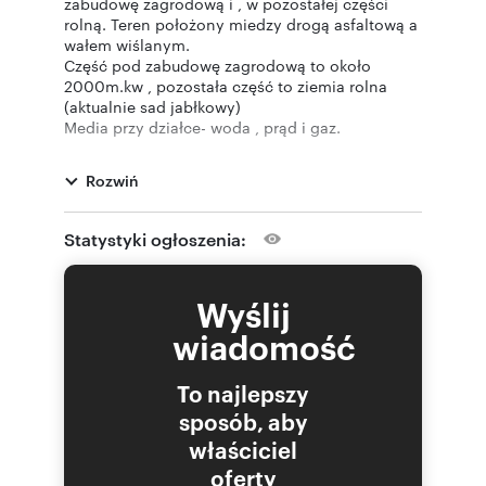
zabudowę zagrodową i , w pozostałej części
rolną. Teren położony miedzy drogą asfaltową a
wałem wiślanym.
Część pod zabudowę zagrodową to około
2000m.kw , pozostała część to ziemia rolna
(aktualnie sad jabłkowy)
Media przy działce- woda , prąd i gaz.
Treść niniejszego ogłoszenia nie stanowi oferty
handlowej w rozumieniu Kodeksu Cywilnego.
Rozwiń
Oferta wysłana z programu IMO dla biur
nieruchomości
Statystyki ogłoszenia:
Wyślij
Numer oferty: 20071
Nr licencji zawodowej: 1555
wiadomość
To najlepszy
sposób, aby
właściciel
oferty