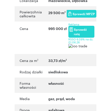
Lokalizacja
mazowieckie
,
Dębówka
Powierzchnia
29 500 m
2
Sprawdź MPZP
całkowita
Reklama
Cena
995 000 zł
Sprawdź
ratę
RSSO 6,09% na dz.
01.06.26
Cena za m
33,73 zł/m
2
2
Rodzaj działki
siedliskowa
Forma
własność
własności
Media
gaz, prąd, woda
Droga
asfaltowa