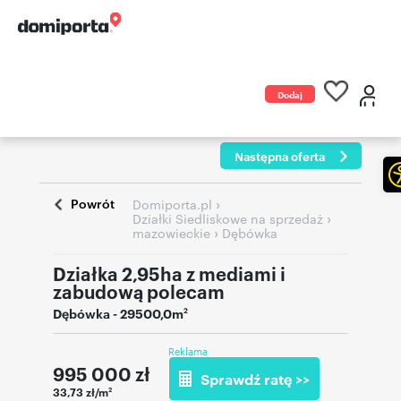
Dodaj
ogłoszenie
Następna oferta
Powrót
›
Domiporta.pl
›
Działki Siedliskowe na sprzedaż
›
mazowieckie
Dębówka
Działka 2,95ha z mediami i
zabudową polecam
Dębówka
- 29500,0m
2
Reklama
995 000
zł
Sprawdź ratę >>
33,73 zł/m
2