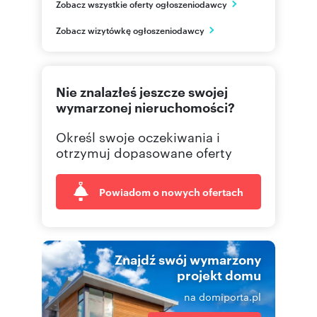
Zobacz wszystkie oferty ogłoszeniodawcy
Piaseczno
mazowieckie
PL
Zobacz wizytówkę ogłoszeniodawcy
22 750
Pokaż telefon
Nie znalazłeś jeszcze swojej
22 750
Pokaż telefon
wymarzonej nieruchomości?
Określ swoje oczekiwania i
otrzymuj dopasowane oferty
Powiadom o nowych ofertach
Znajdź swój wymarzony
projekt domu
na domiporta.pl