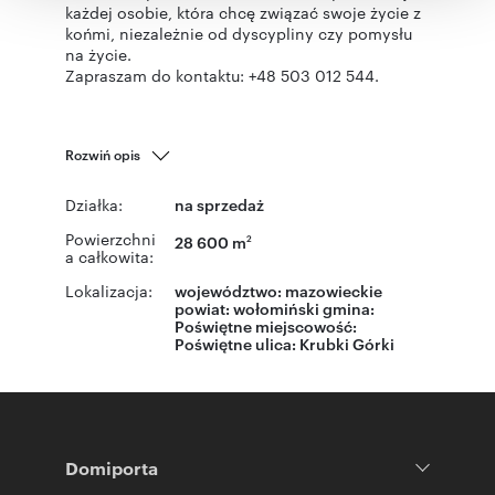
korzystania z ich usług.
każdej osobie, która chcę związać swoje życie z
końmi, niezależnie od dyscypliny czy pomysłu
na życie.
Zapraszam do kontaktu: +48 503 012 544.
Rozwiń opis
Działka:
na sprzedaż
Powierzchni
28 600 m
2
a całkowita:
Lokalizacja:
województwo:
mazowieckie
powiat:
wołomiński
gmina:
Poświętne
miejscowość:
Poświętne
ulica: Krubki Górki
Domiporta