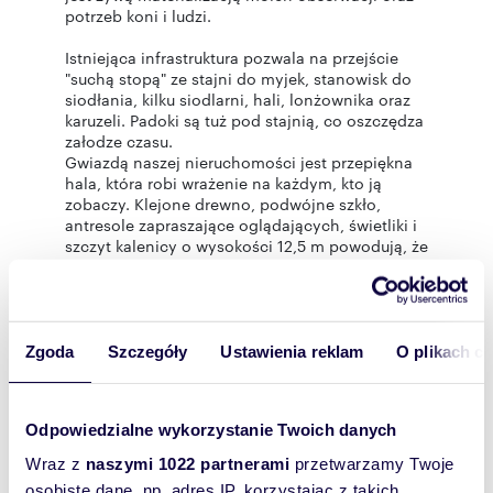
potrzeb koni i ludzi.
Istniejąca infrastruktura pozwala na przejście
"suchą stopą" ze stajni do myjek, stanowisk do
siodłania, kilku siodlarni, hali, lonżownika oraz
karuzeli. Padoki są tuż pod stajnią, co oszczędza
załodze czasu.
Gwiazdą naszej nieruchomości jest przepiękna
hala, która robi wrażenie na każdym, kto ją
zobaczy. Klejone drewno, podwójne szkło,
antresole zapraszające oglądających, świetliki i
szczyt kalenicy o wysokości 12,5 m powodują, że
każdy trening jest głębokim połączeniem ze
sobą, koniem i przestrzenią. Powierzchnia
użytkowa hali to 23,5 m2 x 64,5 m2. Za bandami
rosną drzewa, które upiększają tą przestrzeń
swoją zielenią, motylami i ptakami, co czyni tą
Zgoda
Szczegóły
Ustawienia reklam
O plikach c
halę jeszcze bardziej wyjątkową.
Średnica lonżownika i karuzeli wynosi 18 m. W
Odpowiedzialne wykorzystanie Twoich danych
trosce o bezpieczeństwo koni, każda z tych
przestrzeni wyposażona jest w podłoże, które
Wraz z
naszymi 1022 partnerami
przetwarzamy Twoje
minimalizuje ryzyko kontuzji.
osobiste dane, np. adres IP, korzystając z takich