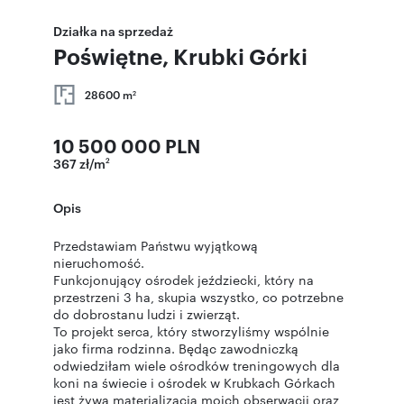
Działka na sprzedaż
Poświętne, Krubki Górki
28600 m
2
10 500 000 PLN
367 zł/m
2
Opis
Przedstawiam Państwu wyjątkową
nieruchomość.
Funkcjonujący ośrodek jeździecki, który na
przestrzeni 3 ha, skupia wszystko, co potrzebne
do dobrostanu ludzi i zwierząt.
To projekt serca, który stworzyliśmy wspólnie
jako firma rodzinna. Będąc zawodniczką
odwiedziłam wiele ośrodków treningowych dla
koni na świecie i ośrodek w Krubkach Górkach
jest żywą materializacją moich obserwacji oraz