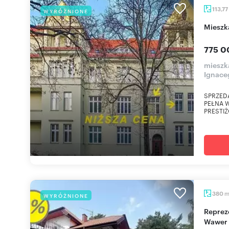
113,77
WYRÓŻNIONE
miesz
775 0
mieszk
Ignace
SPRZEDA
PEŁNA W
PRESTIŻ
380
WYRÓŻNIONE
Reprezentacyjny dom 380 m2 z kortem i sauną w
Wawer