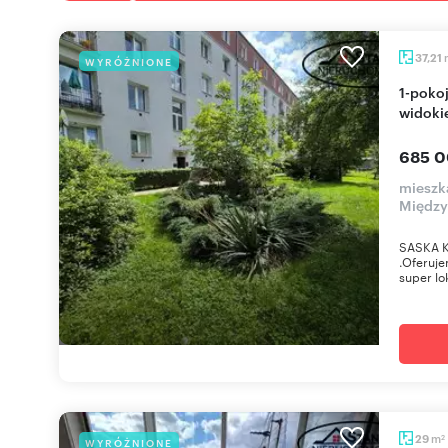
37,21
WYRÓŻNIONE
1-pokojowe mieszkanie 37 m² z balkonem i
widoki
685 0
mieszk
Międz
SASKA K
.Oferuj
super lok
m
29
WYRÓŻNIONE
2