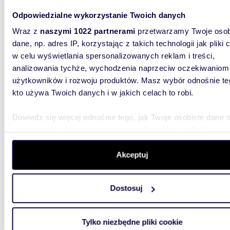
Odpowiedzialne wykorzystanie Twoich danych
m
72
WYRÓŻNIONE
2
Wraz z
naszymi 1022 partnerami
przetwarzamy Twoje osob
Polecam elegancki 72 m² apartament w inwestycji
dane, np. adres IP, korzystając z takich technologii jak pliki 
Belved
w celu wyświetlania spersonalizowanych reklam i treści,
analizowania tychże, wychodzenia naprzeciw oczekiwaniom
1 797 
użytkowników i rozwoju produktów. Masz wybór odnośnie te
mieszk
kto używa Twoich danych i w jakich celach to robi.
0% Prowi
Dwupoko
Dowiedz się więcej odnośnie tego, jak Twoje osobiste dane 
ekskluzy
przetwarzane oraz ustaw własne preferencje w
sekcji
szczegółów
. W Deklaracji plików cookie możesz zmienić lu
wycofać swoją zgodę w dowolnej chwili.
Akceptuj
Wykorzystujemy pliki cookie do spersonalizowania treści i r
Dostosuj
aby oferować funkcje społecznościowe i analizować ruch w 
witrynie. Informacje o tym, jak korzystasz z naszej witryny,
m
71
WYRÓŻNIONE
2
udostępniamy partnerom społecznościowym, reklamowym i
Tylko niezbędne pliki cookie
Ekskluzywne 2-pokojowe mieszkanie z
analitycznym. Partnerzy mogą połączyć te informacje z inn