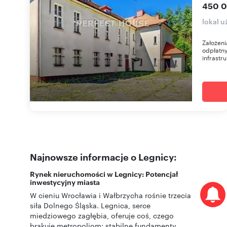
450 0
lokal u
Założeni
odpłatn
infrastru
Najnowsze informacje o Legnicy:
Rynek nieruchomości w Legnicy: Potencjał
inwestycyjny miasta
W cieniu Wrocławia i Wałbrzycha rośnie trzecia
siła Dolnego Śląska. Legnica, serce
miedziowego zagłębia, oferuje coś, czego
brakuje metropoliom: stabilne fundamenty