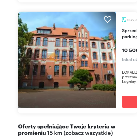
1572,
Sprzedam nowoczesny biurowiec 1573 m² z
parkin
10 50
lokal 
LOKALIZ
przeznac
Legnicy
Oferty spełniające Twoje kryteria w
promieniu
15 km
(
zobacz wszystkie
)