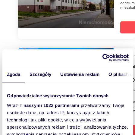
centrum 
mieszkaln
1255
Duży 
Zgoda
Szczegóły
Ustawienia reklam
O plikach c
700 0
lokal u
Odpowiedzialne wykorzystanie Twoich danych
Nieruch
Wraz z
naszymi 1022 partnerami
przetwarzamy Twoje
działce:
terenie 
osobiste dane, np. adres IP, korzystając z takich
technologii jak pliki cookie, w celu wyświetlania
spersonalizowanych reklam i treści, analizowania tychże,
wychodzenia naprzeciw oczekiwaniom użytkowników i