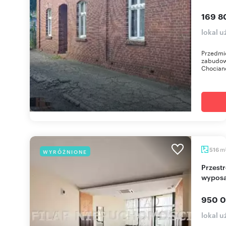
169 8
lokal 
Przedmi
zabudow
Chociano
m
516
WYRÓŻNIONE
Przestronny lokal w centrum Lubina z pełnym
wypos
950 0
lokal 