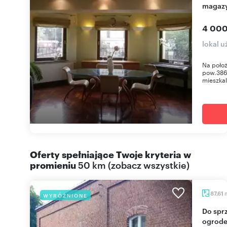
magazy
4 000
lokal 
Na położ
pow.386
mieszka
Oferty spełniające Twoje kryteria w
promieniu
50 km
(
zobacz wszystkie
)
87,61
WYRÓŻNIONE
Do sprzedania przestronny lokal 87,61 m² z
ogrode