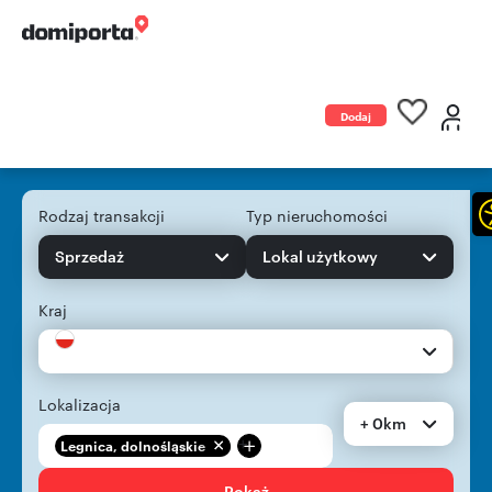
Dodaj
ogłoszenie
Rodzaj transakcji
Typ nieruchomości
Sprzedaż
Lokal użytkowy
Kraj
Lokalizacja
+ 0km
+
Legnica, dolnośląskie
Pokaż