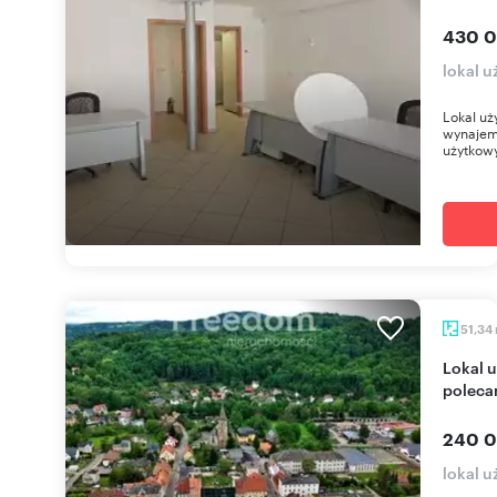
430 0
lokal 
Lokal uż
wynajem 
użytkowy
51,34
Lokal usługowo-biurowy 51 m² w centrum Wleń -
poleca
240 0
lokal 