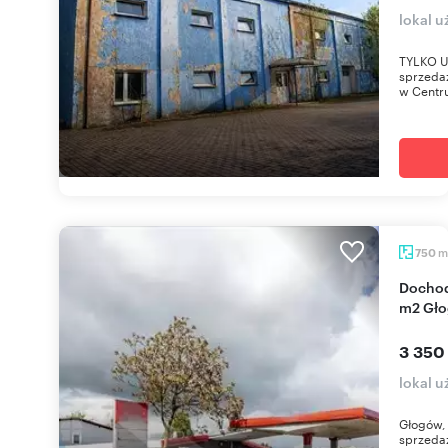
lokal 
TYLKO 
sprzeda
w Centr
m
750
Dochody od pierwszego dnia! Stacja paliw 750
m2 Gł
3 350
lokal 
Głogów, 
sprzeda