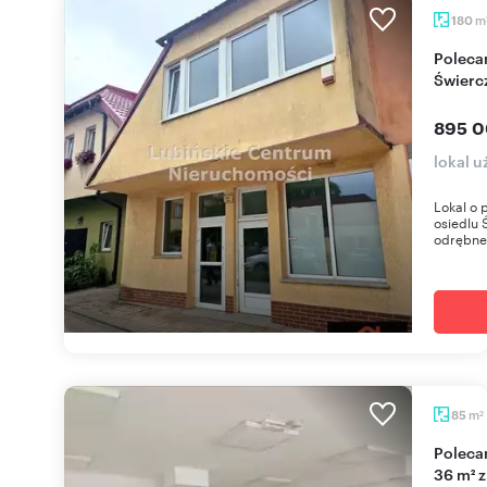
m
180
Polecam lokal użytkowy 180 m2 na
Świerc
895 0
lokal 
Lokal o 
osiedlu 
odrębne 
m
85
2
Polecam atrakcyjny lokal w centrum Świebodzic
36 m² z