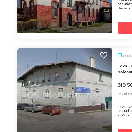
zabudowy
dworca 
457,7
Lokal usługowy 457 m² w Świebodzicach -
poleca
319 5
lokal 
Informuj
nierucho
24-24a P