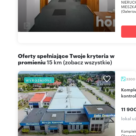
NIERUC
MIESZKA
(Galerio
Oferty spełniające Twoje kryteria w
promieniu
15 km
(
zobacz wszystkie
)
3300
WYRÓŻNIONE
Kompleks hal warsztatowo-serwisowych z stacją
kontro
11 90
lokal 
Komplek
Okręgową