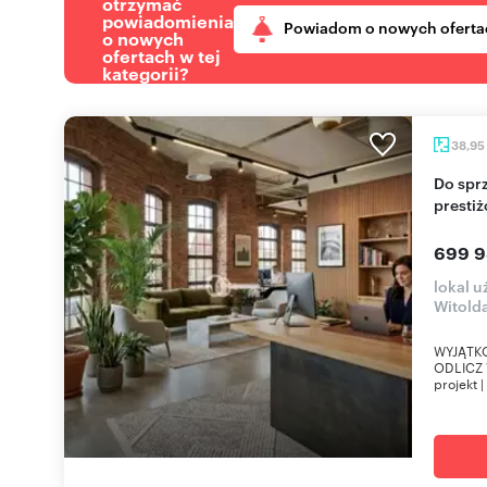
otrzymać
powiadomienia
Powiadom o nowych oferta
o nowych
ofertach w tej
kategorii?
38,95
Do sprzedania lokal użytkowy 42 m² w
presti
699 9
lokal u
Witold
WYJĄTKO
ODLICZ 
projekt |