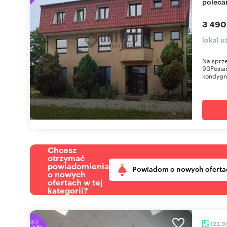
polec
3 490
lokal 
Na sprz
90Posia
kondygna
Chcesz
otrzymać
powiadomienia
Powiadom o nowych oferta
o nowych
ofertach w tej
kategorii?
122,9