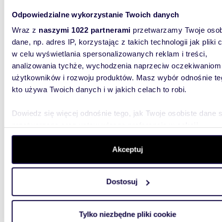
WYJĄTKO
ODLICZ 
Odpowiedzialne wykorzystanie Twoich danych
projekt |
Wraz z
naszymi 1022 partnerami
przetwarzamy Twoje osob
dane, np. adres IP, korzystając z takich technologii jak pliki 
w celu wyświetlania spersonalizowanych reklam i treści,
analizowania tychże, wychodzenia naprzeciw oczekiwaniom
użytkowników i rozwoju produktów. Masz wybór odnośnie te
kto używa Twoich danych i w jakich celach to robi.
630
Nowoczesny budynek 15 lokali medycznych, 630
Dowiedz się więcej odnośnie tego, jak Twoje osobiste dane 
m², Krz
przetwarzane oraz ustaw własne preferencje w
sekcji
szczegółów
. W Deklaracji plików cookie możesz zmienić lu
6 800
wycofać swoją zgodę w dowolnej chwili.
Akceptuj
lokal u
BUDYN
Wykorzystujemy pliki cookie do spersonalizowania treści i r
Dostosuj
aby oferować funkcje społecznościowe i analizować ruch w 
Na sprze
łazienka
witrynie. Informacje o tym, jak korzystasz z naszej witryny,
PROWIZJ
udostępniamy partnerom społecznościowym, reklamowym i
Tylko niezbędne pliki cookie
analitycznym. Partnerzy mogą połączyć te informacje z inn