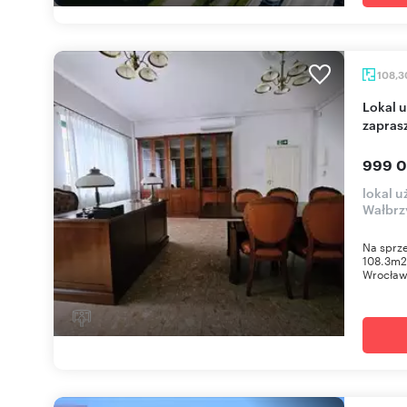
108,
Lokal użytkowy 108m² z parkingiem i klimatem
zapras
999 0
lokal u
Wałbrz
Na sprze
108.3m2
Wrocławi