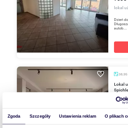
lokal 
Dzień do
Długosza
autob...
38,95
Lokal użytkowy na sprzedaż w prestiżowym
Spichle
699 9
lokal u
Witold
Zgoda
Szczegóły
Ustawienia reklam
O plikach c