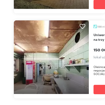
m
198
Uniwersalny lokal 198 m2 w Oleśnicy – potencjał
na trzy
150 0
lokal u
Oleśnica
negocja
SOCJALN