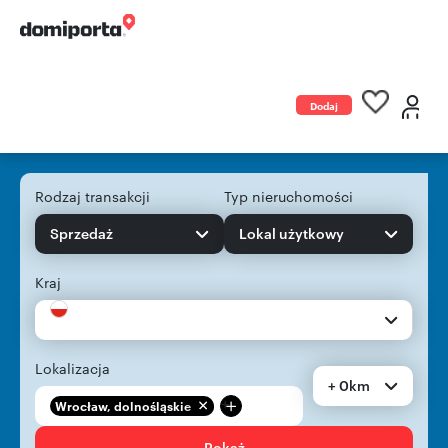
Dodaj
ogłoszenie
Rodzaj transakcji
Typ nieruchomości
Sprzedaż
Lokal użytkowy
Kraj
Lokalizacja
+ 0km
+
Wrocław, dolnośląskie
Pokaż