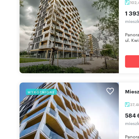
102
1 393
mieszk
Panora
ul. Kwi
mie
WYRÓŻNIONE
37,
584 
mieszk
Panora