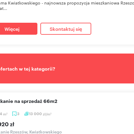
ma Kwiatkowskiego - najnowsza propozycja mieszkaniowa Rzeszow
at...
Więcej
Skontaktuj się
ertach w tej kategorii?
szkanie na sprzedaż 66m2
84
m
3
13 000
zł/m
2
2
920 zł
anie Rzeszów, Kwiatkowskiego