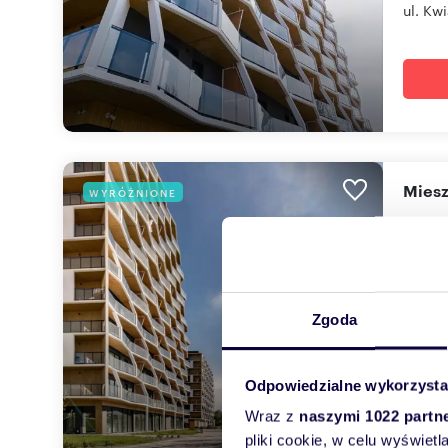
ul. Kwi
mie
WYRÓŻNIONE
87,9
1 146
mieszk
Zgoda
Panora
ul. Kwi
Odpowiedzialne wykorzysta
Wraz z
naszymi 1022 partn
pliki cookie, w celu wyświet