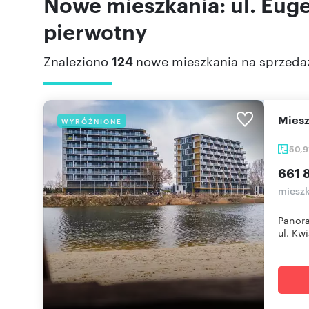
Nowe mieszkania: ul. Eug
pierwotny
Znaleziono
124
nowe mieszkania na sprzeda
mie
WYRÓŻNIONE
50,9
661 
mieszk
Panora
ul. Kwi