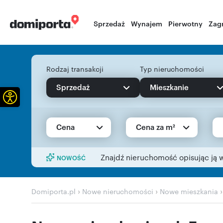
Sprzedaż
Wynajem
Pierwotny
Zag
Rodzaj transakcji
Typ nieruchomości
Sprzedaż
Mieszkanie
Otwórz pasek narzędzi
Cena
Cena za m²
Znajdź nieruchomość opisując ją 
NOWOŚĆ
›
›
Domiporta.pl
Nowe nieruchomości
Nowe mieszkania