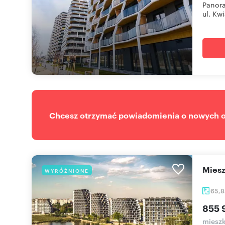
Panora
ul. Kwi
Chcesz otrzymać powiadomienia o nowych of
mie
WYRÓŻNIONE
65,
855 
mieszk