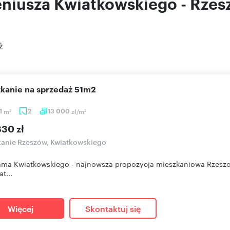
eniusza Kwiatkowskiego - Rzes
ż
szkanie na sprzedaż 51m2
1
m
2
13 000
zł/m
2
2
830 zł
anie Rzeszów, Kwiatkowskiego
ma Kwiatkowskiego - najnowsza propozycja mieszkaniowa Rzeszow
at...
Więcej
Skontaktuj się