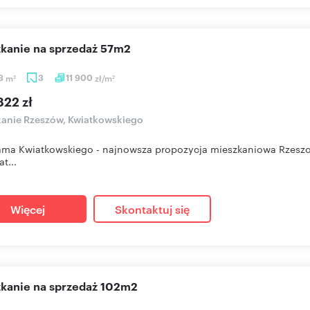
szkanie na sprzedaż 57m2
38
m
3
11 900
zł/m
2
2
822 zł
anie Rzeszów, Kwiatkowskiego
ma Kwiatkowskiego - najnowsza propozycja mieszkaniowa Rzeszow
at...
Więcej
Skontaktuj się
szkanie na sprzedaż 102m2