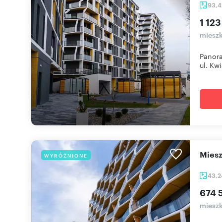
93,
1 123
mieszk
Panora
ul. Kwi
mie
WYRÓŻNIONE
43,
674 
mieszk