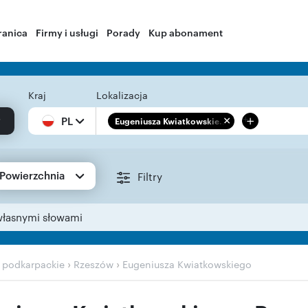
ranica
Firmy i usługi
Porady
Kup abonament
Kraj
Lokalizacja
+
PL
Eugeniusza Kwiatkowskie...
Powierzchnia
Filtry
własnymi słowami
›
›
›
podkarpackie
Rzeszów
Eugeniusza Kwiatkowskiego