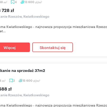
,48
m
4
13 600
zł/m
2
2
 728 zł
anie Rzeszów, Kwiatkowskiego
ma Kwiatkowskiego - najnowsza propozycja mieszkaniowa Rzeszow
at...
Więcej
Skontaktuj się
szkanie na sprzedaż 37m2
48
m
2
15 600
zł/m
2
2
688 zł
anie Rzeszów, Kwiatkowskiego
ma Kwiatkowskiego - najnowsza propozycja mieszkaniowa Rzeszow