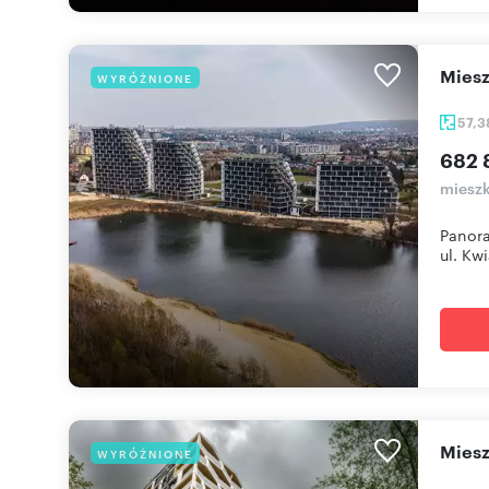
mie
WYRÓŻNIONE
57,
682 
mieszk
Panora
ul. Kwi
mie
WYRÓŻNIONE