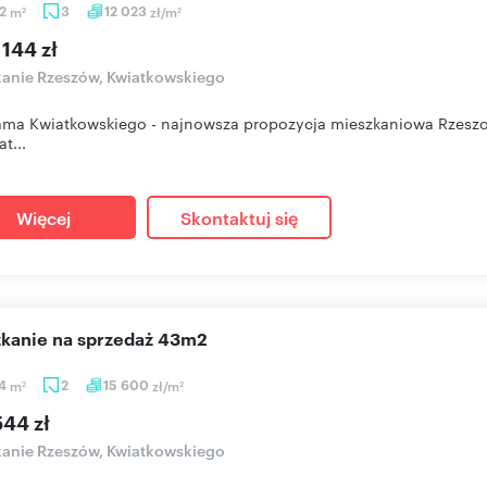
42
m
3
12 023
zł/m
2
2
 144 zł
anie Rzeszów, Kwiatkowskiego
ma Kwiatkowskiego - najnowsza propozycja mieszkaniowa Rzeszow
at...
Więcej
Skontaktuj się
szkanie na sprzedaż 43m2
24
m
2
15 600
zł/m
2
2
544 zł
anie Rzeszów, Kwiatkowskiego