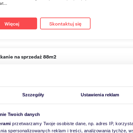
at...
Więcej
Skontaktuj się
szkanie na sprzedaż 88m2
2
m
4
13 043
zł/m
2
2
 730 zł
anie Rzeszów, Kwiatkowskiego
Szczegóły
Ustawienia reklam
ma Kwiatkowskiego - najnowsza propozycja mieszkaniowa Rzeszow
at...
nie Twoich danych
erami
przetwarzamy Twoje osobiste dane, np. adres IP, korzystaj
Więcej
Skontaktuj się
lania spersonalizowanych reklam i treści, analizowania tychże,