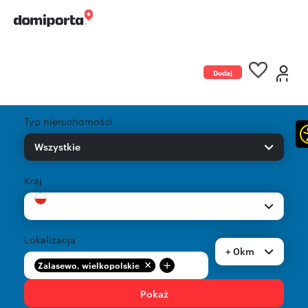
Dodaj
ogłoszenie
Typ nieruchomości
Wszystkie
Kraj
Lokalizacja
+ 0km
+
Zalasewo, wielkopolskie
Pokaż