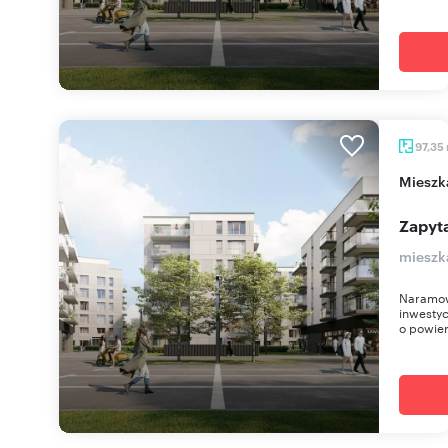
97,35
miesz
Zapyta
mieszk
Naramow
inwestyc
o powier