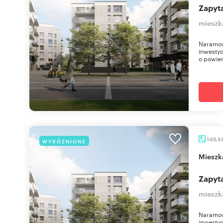
Zapyta
mieszk
Naramow
inwestyc
o powier
149,4
WYRÓŻNIONE
miesz
Zapyta
mieszk
Naramow
inwestyc