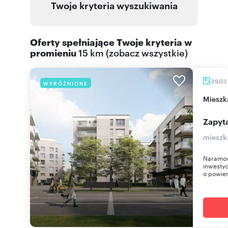
Twoje kryteria wyszukiwania
Oferty spełniające Twoje kryteria w
promieniu
15 km
(
zobacz wszystkie
)
29,03
WYRÓŻNIONE
miesz
Zapyta
mieszk
Naramow
inwestyc
o powier