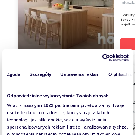
mieszk
Ekskluz
Sercu P
wyjątkow
70,61
WYRÓŻNIONE
Zgoda
Szczegóły
Ustawienia reklam
O plikach c
Do sprzedania nowoczesny 3-pokojowy
aparta
Odpowiedzialne wykorzystanie Twoich danych
861 44
Wraz z
naszymi 1022 partnerami
przetwarzamy Twoje
mieszk
osobiste dane, np. adres IP, korzystając z takich
technologii jak pliki cookie, w celu wyświetlania
WYJĄTKO
spersonalizowanych reklam i treści, analizowania tychże,
(PIĄTKOW
centrum 
wychodzenia naprzeciw oczekiwaniom użytkowników i