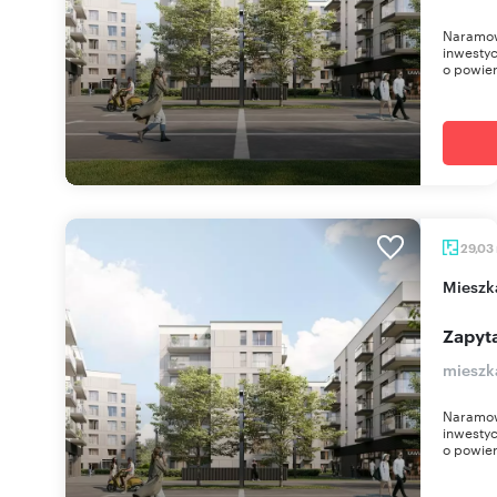
Naramow
inwestyc
o powier
29,03
miesz
Zapyta
mieszk
Naramow
inwestyc
o powier