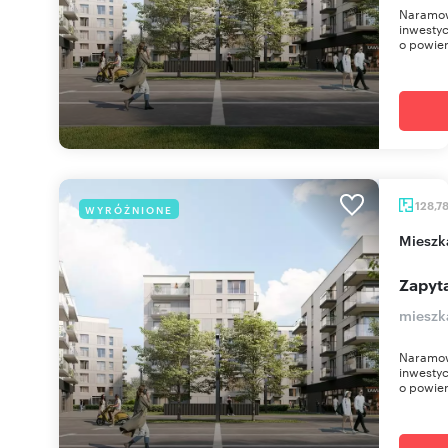
Naramow
inwestyc
o powier
128,7
WYRÓŻNIONE
miesz
Zapyta
mieszk
Naramow
inwestyc
o powier