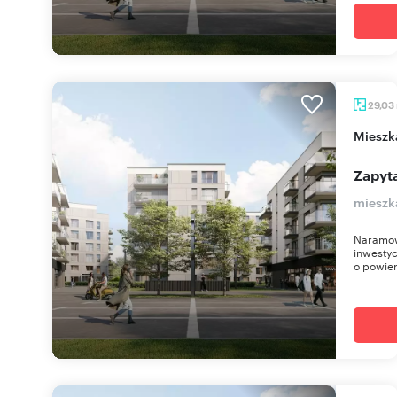
29,03
miesz
Zapyta
mieszk
Naramow
inwestyc
o powier