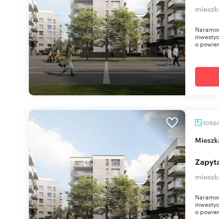
mieszk
Naramow
inwestyc
o powier
109,6
miesz
Zapyta
mieszk
Naramow
inwestyc
o powier