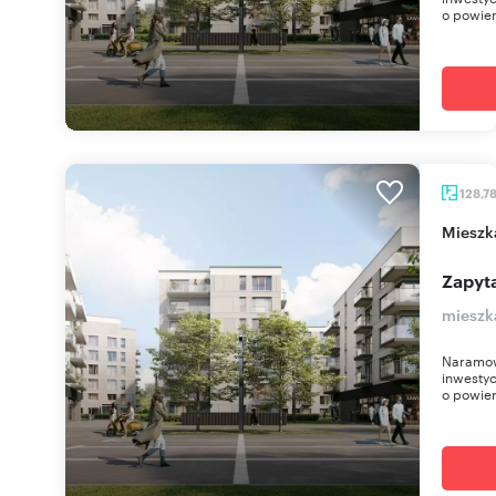
o powier
128,7
miesz
Zapyta
mieszk
Naramow
inwestyc
o powier