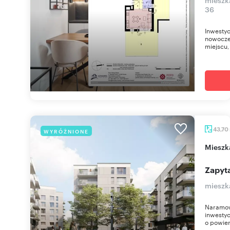
36
Inwestyc
nowocze
miejscu, 
43,70
WYRÓŻNIONE
miesz
Zapyta
mieszk
Naramow
inwestyc
o powier