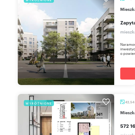
miesz
Zapyta
mieszk
Naramow
inwestyc
o powier
42,54
WYRÓŻNIONE
miesz
572 16
mieszk