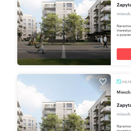
Zapyta
mieszk
Naramow
inwestyc
o powier
128,7
miesz
Zapyta
mieszk
Naramow
inwestyc