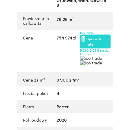
Grunwald
,
Wieruszowska
8
Powierzchnia
76,26 m
2
całkowita
Reklama
Cena
754 974 zł
Sprawdź
ratę
RSSO 6,09% na dz.
01.06.26
Cena za m
9 900 zł/m
2
2
Liczba pokoi
4
Piętro
Parter
Rok budowy
2026