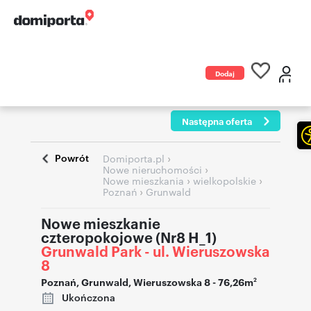
Dodaj
ogłoszenie
Następna oferta
Powrót
›
Domiporta.pl
›
Nowe nieruchomości
›
›
Nowe mieszkania
wielkopolskie
›
Poznań
Grunwald
Nowe mieszkanie
czteropokojowe (Nr8 H_1)
Grunwald Park - ul. Wieruszowska
8
Poznań
,
Grunwald
,
Wieruszowska 8
- 76,26m
2
Ukończona