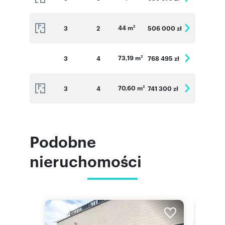
44 m
3
2
506 000 zł
2
73,19 m
3
4
768 495 zł
2
70,60 m
3
4
741 300 zł
2
Podobne
nieruchomości