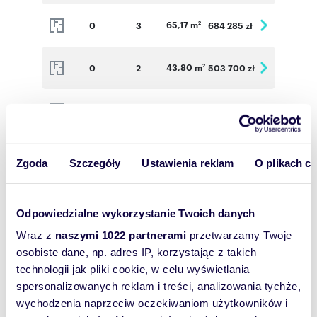
65,17 m
0
3
684 285 zł
2
43,80 m
0
2
503 700 zł
2
43,80 m
0
2
503 700 zł
2
43,79 m
0
2
503 585 zł
2
Zgoda
Szczegóły
Ustawienia reklam
O plikach c
74,51 m
0
4
782 355 zł
2
Odpowiedzialne wykorzystanie Twoich danych
Wraz z
naszymi 1022 partnerami
przetwarzamy Twoje
76,32 m
1
4
755 568 zł
2
osobiste dane, np. adres IP, korzystając z takich
technologii jak pliki cookie, w celu wyświetlania
43,14 m
1
2
496 110 zł
2
spersonalizowanych reklam i treści, analizowania tychże,
wychodzenia naprzeciw oczekiwaniom użytkowników i