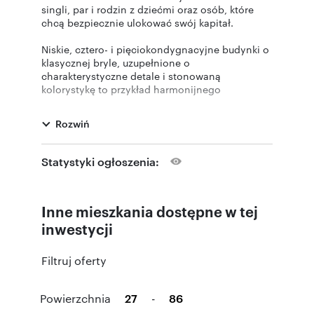
singli, par i rodzin z dziećmi oraz osób, które
chcą bezpiecznie ulokować swój kapitał.
Niskie, cztero- i pięciokondygnacyjne budynki o
klasycznej bryle, uzupełnione o
charakterystyczne detale i stonowaną
kolorystykę to przykład harmonijnego
połączenia ponadczasowej elegancji
z zastosowaniem nowoczesnych rozwiązań
Rozwiń
technologicznych.
W pierwszym etapie osiedla powstaną 2
Statystyki ogłoszenia:
segmenty wielorodzinne. Łącznie 147 mieszkań
o zróżnicowanych powierzchniach od 26 do 84
mkw. W ofercie są zarówno kawalerki oraz lokale
Inne mieszkania dostępne w tej
2-, 3- i 4- pokojowe, wszystkie z balkonami,
tarasami lub loggiami. Budynki wyposażone
inwestycji
będą w cichobieżne windy, instalację
fotowoltaiczną zasilającą części wspólne a
Filtruj oferty
każde mieszkanie będzie miało rolety
zewnętrzne. Do dyspozycji będą również
komórki lokatorskie, podziemna hala garażowa
Powierzchnia
-
oraz miejsca postojowe naziemne. Części