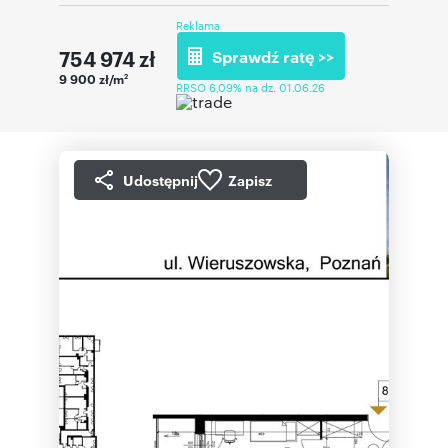
Reklama
754 974
zł
Sprawdź ratę >>
9 900 zł/m
2
RRSO 6,09% na dz. 01.06.26
Udostępnij
Zapisz