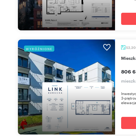
52,2
WYRÓŻNIONE
miesz
806 6
mieszk
Inwestyc
3-piętro
elewacja 