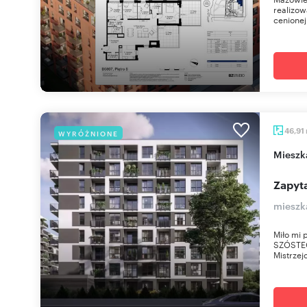
realizow
cenionej
46,91
WYRÓŻNIONE
miesz
Zapyta
mieszk
Miło mi 
SZÓSTEG
Mistrzej