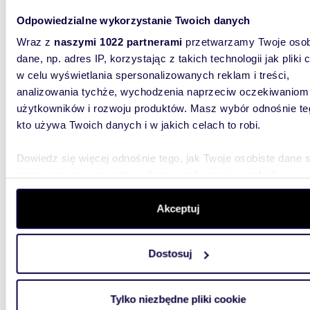
Odpowiedzialne wykorzystanie Twoich danych
31,37
WYRÓŻNIONE
Wraz z
naszymi 1022 partnerami
przetwarzamy Twoje osob
miesz
dane, np. adres IP, korzystając z takich technologii jak pliki 
w celu wyświetlania spersonalizowanych reklam i treści,
558 3
analizowania tychże, wychodzenia naprzeciw oczekiwaniom
mieszk
użytkowników i rozwoju produktów. Masz wybór odnośnie te
kto używa Twoich danych i w jakich celach to robi.
Inwesty
budynków
funkcjona
Dowiedz się więcej odnośnie tego, jak Twoje osobiste dane 
przetwarzane oraz ustaw własne preferencje w
sekcji
szczegółów
. W Deklaracji plików cookie możesz zmienić lu
wycofać swoją zgodę w dowolnej chwili.
Akceptuj
Wykorzystujemy pliki cookie do spersonalizowania treści i r
Dostosuj
aby oferować funkcje społecznościowe i analizować ruch w 
69,21
WYRÓŻNIONE
witrynie. Informacje o tym, jak korzystasz z naszej witryny,
miesz
udostępniamy partnerom społecznościowym, reklamowym i
Tylko niezbędne pliki cookie
analitycznym. Partnerzy mogą połączyć te informacje z inn