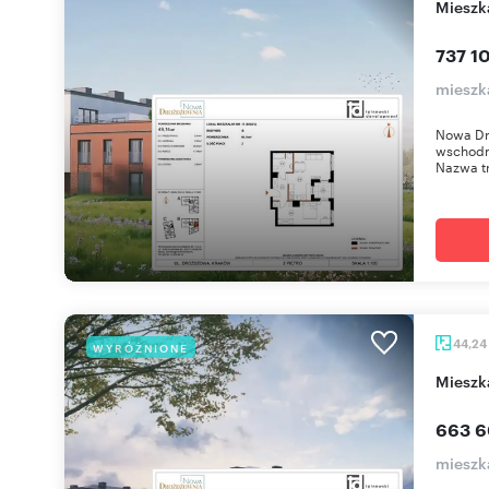
miesz
737 10
mieszk
Nowa Dr
wschodni
Nazwa tr
44,24
WYRÓŻNIONE
miesz
663 6
mieszk