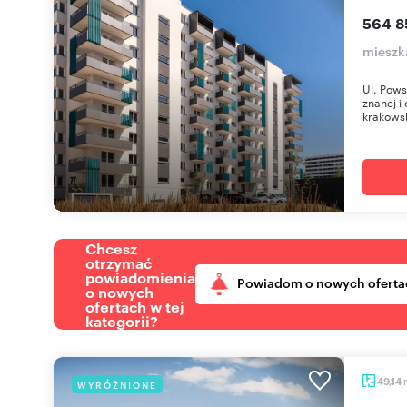
564 8
mieszka
Ul. Pows
znanej i
krakowsk
Chcesz
otrzymać
powiadomienia
Powiadom o nowych oferta
o nowych
ofertach w tej
kategorii?
49,14
WYRÓŻNIONE