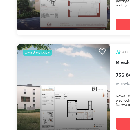
powiązan
ważnych
54,06
WYRÓŻNIONE
miesz
756 8
mieszk
Nowa Dr
wschodni
Nazwa tr