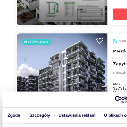
37,88
WYRÓŻNIONE
miesz
Zapyta
mieszk
Miło mi 
SZÓSTEG
Mistrzej
Zgoda
Szczegóły
Ustawienia reklam
O plikach c