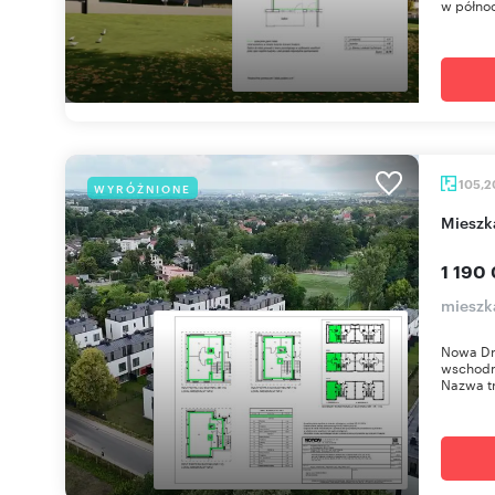
w północ
105,
WYRÓŻNIONE
miesz
1 190 
mieszk
Nowa Dr
wschodni
Nazwa tr