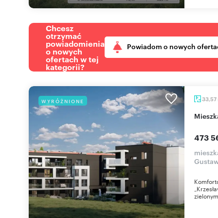
Chcesz
otrzymać
powiadomienia
Powiadom o nowych oferta
o nowych
ofertach w tej
kategorii?
33,57
WYRÓŻNIONE
miesz
473 5
mieszk
Gustaw
Komfort
„Krzesła
zielonym