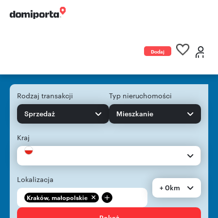
Dodaj
ogłoszenie
Rodzaj transakcji
Typ nieruchomości
Sprzedaż
Mieszkanie
Kraj
Lokalizacja
+ 0km
+
Kraków, małopolskie
Pokaż