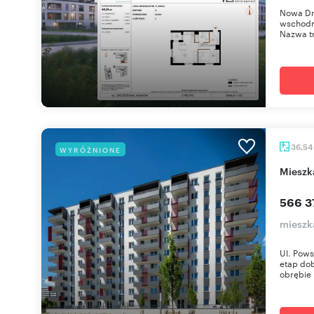
Nowa Dr
wschodni
Nazwa tr
36,54
WYRÓŻNIONE
miesz
566 3
mieszka
Ul. Pows
etap dob
obrębie 