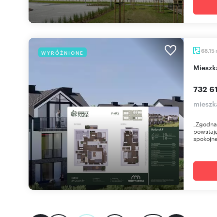
68,15
WYRÓŻNIONE
miesz
732 61
mieszk
„Zgodna
powstaj
spokojne