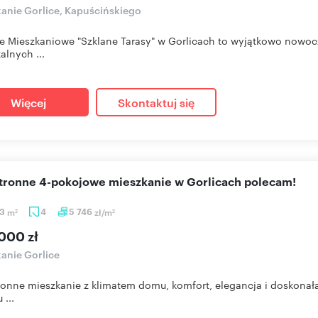
anie Gorlice, Kapuścińskiego
e Mieszkaniowe "Szklane Tarasy" w Gorlicach to wyjątkowo nowo
alnych ...
Więcej
Skontaktuj się
stronne 4-pokojowe mieszkanie w Gorlicach polecam!
53
m
4
5 746
zł/m
2
2
000 zł
anie Gorlice
ronne mieszkanie z klimatem domu, komfort, elegancja i doskonała 
 ...