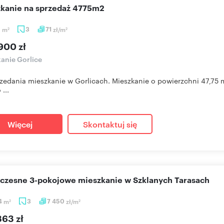
szkanie na sprzedaż 4775m2
5
m
3
71
zł/m
2
2
900 zł
anie Gorlice
zedania mieszkanie w Gorlicach. Mieszkanie o powierzchni 47,75 m
...
Więcej
Skontaktuj się
oczesne 3-pokojowe mieszkanie w Szklanych Tarasach
4
m
3
7 450
zł/m
2
2
863 zł