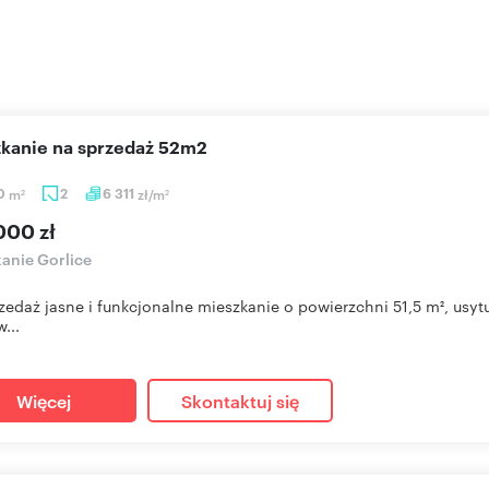
szkanie na sprzedaż 52m2
50
m
2
6 311
zł/m
2
2
000 zł
anie Gorlice
zedaż jasne i funkcjonalne mieszkanie o powierzchni 51,5 m², usy
...
Więcej
Skontaktuj się