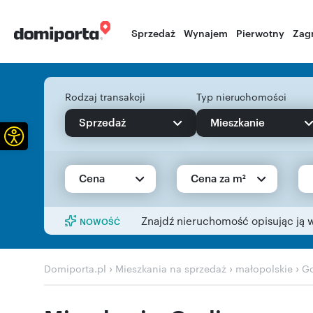
Sprzedaż
Wynajem
Pierwotny
Zag
Rodzaj transakcji
Typ nieruchomości
Sprzedaż
Mieszkanie
Otwórz pasek narzędzi
Cena
Cena za m²
Znajdź nieruchomość opisując ją 
NOWOŚĆ
›
›
›
Domiporta.pl
Mieszkania na sprzedaż
małopolskie
Go