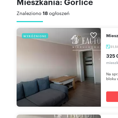
Mieszkania: Gorlice
Znaleziono
18
ogłoszeń
mie
WYRÓŻNIONE
51,
325 
mieszk
Na spr
bloku w