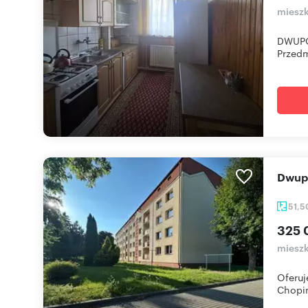
mieszk
DWUPO
Przedm
Dwu
51,
325 
mieszk
Oferuj
Chopin