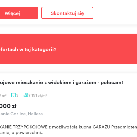
Więcej
Skontaktuj się
ertach w tej kategorii?
kojowe mieszkanie z widokiem i garażem - polecam!
3
m
3
7 151
zł/m
2
2
000 zł
anie Gorlice, Hallera
KANIE TRZYPOKOJOWE z możliwością kupna GARAŻU Przedmiotem s
anie, o powierzchni...