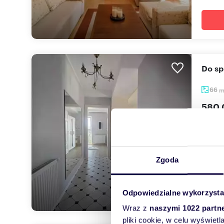
Do s
66
580 
mieszk
Aparta
nieruc
Zgoda
Odpowiedzialne wykorzysta
Wraz z
naszymi 1022 partn
pliki cookie, w celu wyświet