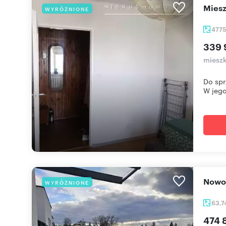
mie
WYRÓŻNIONE
477
339 
mieszk
Do spr
W jego 
Now
WYRÓŻNIONE
63,7
474 