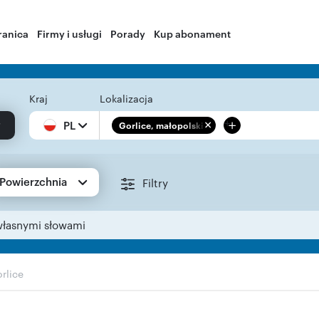
ranica
Firmy i usługi
Porady
Kup abonament
Kraj
Lokalizacja
+
PL
Gorlice, małopolskie
Powierzchnia
Filtry
własnymi słowami
rlice