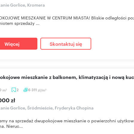
anie Gorlice, Kromera
KOJOWE MIESZKANIE W CENTRUM MIASTA! Bliskie odległości pozw
iotem sprzedaży ...
Więcej
Skontaktuj się
pokojowe mieszkanie z balkonem, klimatyzacją i nową kuc
50
m
2
6 311
zł/m
2
2
000 zł
anie Gorlice, Śródmieście, Fryderyka Chopina
emy na sprzedaż dwupokojowe mieszkanie o powierzchni użytkowej
a. Nieruc...