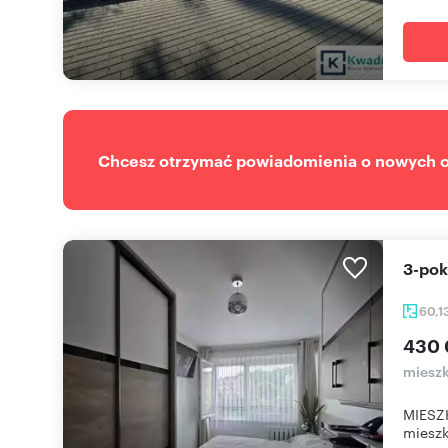
Chcesz otrzymać powiadomienia o nowych of
3-po
60,1
430 
mieszk
MIESZ
mieszk