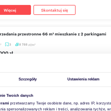
Więcej
Skontaktuj się
przedania przestronne 66 m² mieszkanie z 2 parkingami
m
3
8 788
zł/m
2
2
000 zł
anie Gorlice, Wyszyńskiego
ment – 3 pokoje z dwoma miejscami parkingowymi Na sprzedaż wy
homość...
Szczegóły
Ustawienia reklam
Więcej
Skontaktuj się
nie Twoich danych
erami
przetwarzamy Twoje osobiste dane, np. adres IP, korzystaj
lania spersonalizowanych reklam i treści, analizowania tychże,