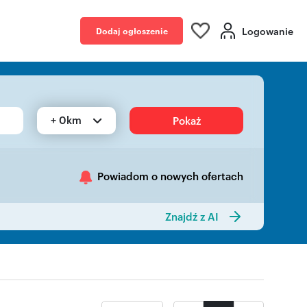
Logowanie
Dodaj ogłoszenie
+ 0km
Pokaż
Powiadom o nowych ofertach
Znajdź z AI