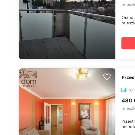
mieszk
Osiedl
mieszk
Prze
83,
480 
mieszk
Przest
osiedlu