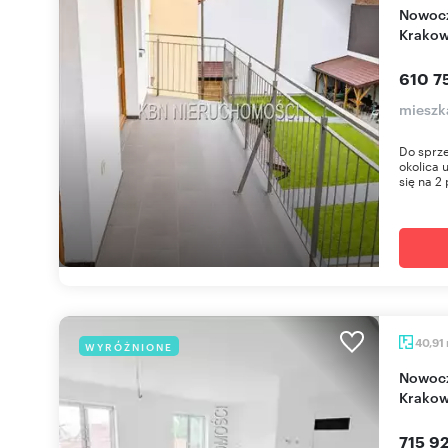
Nowoczesne 34,9 m² z balkonem w centrum
Krakow
610 7
mieszk
Do sprze
okolica 
się na 2 
40,91
WYRÓŻNIONE
Nowoczesne 40,91 m2 z potencjałem w centrum
Krako
715 92