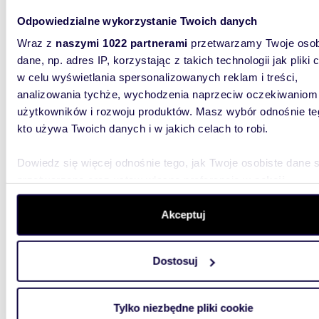
Odpowiedzialne wykorzystanie Twoich danych
Wraz z
naszymi 1022 partnerami
przetwarzamy Twoje osob
dane, np. adres IP, korzystając z takich technologii jak pliki 
30,32
w celu wyświetlania spersonalizowanych reklam i treści,
Zapraszam do 30m2 mieszkania z widokiem na
analizowania tychże, wychodzenia naprzeciw oczekiwaniom
zielone
użytkowników i rozwoju produktów. Masz wybór odnośnie te
kto używa Twoich danych i w jakich celach to robi.
530 6
mieszk
Dowiedz się więcej odnośnie tego, jak Twoje osobiste dane 
przetwarzane oraz ustaw własne preferencje w
sekcji
Do sprz
blisko w
szczegółów
. W Deklaracji plików cookie możesz zmienić lu
zabudow
wycofać swoją zgodę w dowolnej chwili.
Akceptuj
Wykorzystujemy pliki cookie do spersonalizowania treści i r
Dostosuj
aby oferować funkcje społecznościowe i analizować ruch w 
witrynie. Informacje o tym, jak korzystasz z naszej witryny,
udostępniamy partnerom społecznościowym, reklamowym i
Tylko niezbędne pliki cookie
analitycznym. Partnerzy mogą połączyć te informacje z inn
40,91