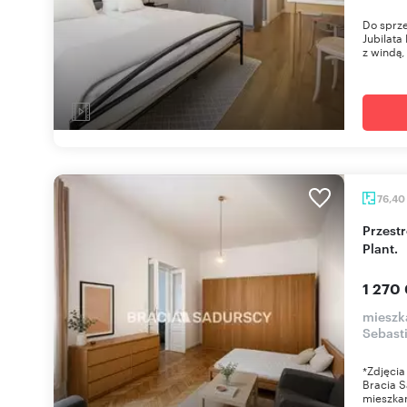
Do sprze
Jubilata
z windą, 
76,40
Przestronne 2 pok. z możliwością podziału, blisko
Plant.
1 270
mieszka
Sebast
*Zdjęcia
Bracia 
mieszkan