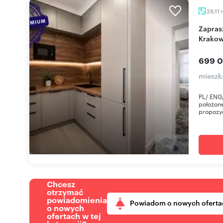
28,11
Zapraszam do mieszkania 28 m² w centrum
Krako
699 0
mieszk
PL/ ENG
położone
propozyc
Chcesz
otrzymać
powiadomienia
Powiadom o nowych oferta
o nowych
ofertach w tej