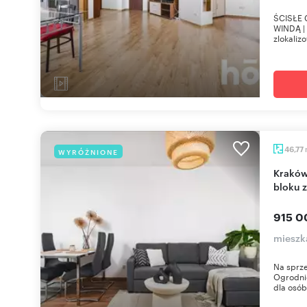
ŚCISŁE
WINDĄ |
zlokaliz
46,77
WYRÓŻNIONE
Kraków - 2 pokoje z balkonem w nowoczesnym
bloku 
915 0
mieszk
Na sprze
Ogrodni
dla osób