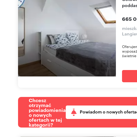
podda
665 0
mieszk
Langie
Oferujem
wyposażo
świetnie
Chcesz
otrzymać
powiadomienia
Powiadom o nowych oferta
o nowych
ofertach w tej
kategorii?