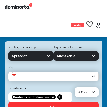
Dodaj
ogłoszenie
Rodzaj transakcji
Typ nieruchomości
Sprzedaż
Mieszkanie
Kraj
Lokalizacja
+ 0km
+
Śródmieście, Kraków, ma...
Pokaż