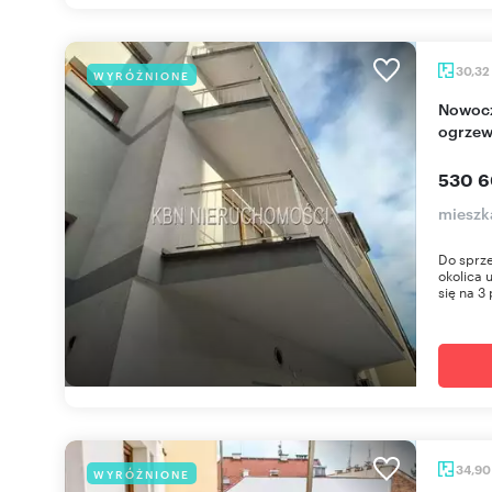
30,32
WYRÓŻNIONE
Nowoczesne 30m2 w centrum Krakowa z
ogrzew
530 6
mieszk
Do sprze
okolica 
się na 3 
34,9
WYRÓŻNIONE