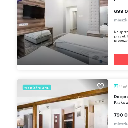
699 0
mieszk
Na sprze
przy ul.
propozyc
m
44
WYRÓŻNIONE
2
Do sprzedania przestronne mieszkanie 44 m² w
Krakow
790 0
mieszk