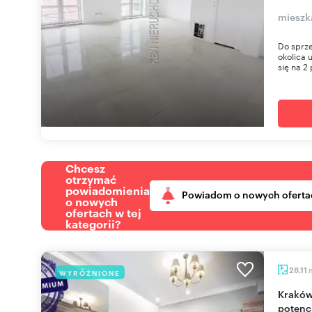
mieszk
Do sprze
okolica 
się na 2 
Chcesz
otrzymać
powiadomienia
Powiadom o nowych oferta
o nowych
ofertach w tej
kategorii?
28,11
WYRÓŻNIONE
Kraków, Śródmieście: 28,11 m² pod inwestycję z
potenc