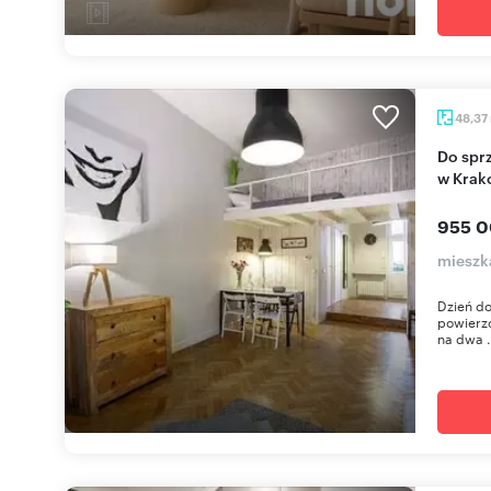
48,37
Do sprzedania inwestycyjne mieszkanie 48,37 m²
w Krak
955 0
mieszk
Dzień do
powierzc
na dwa .