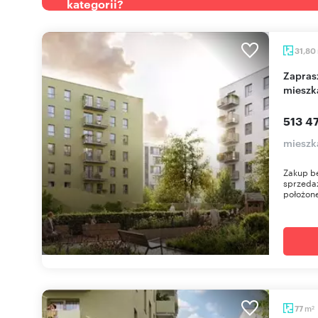
kategorii?
31,80
Zapraszam do obejrzenia nowoczesnego
mieszk
513 47
mieszk
Zakup be
sprzedaż
położone
m
77
2