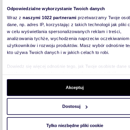
Odpowiedzialne wykorzystanie Twoich danych
Wraz z
naszymi 1022 partnerami
przetwarzamy Twoje osob
dane, np. adres IP, korzystając z takich technologii jak pliki 
m
69
2
w celu wyświetlania spersonalizowanych reklam i treści,
Sprzedam nowoczesne 3-pokojowe mieszkanie
analizowania tychże, wychodzenia naprzeciw oczekiwaniom
69 m² 
użytkowników i rozwoju produktów. Masz wybór odnośnie te
kto używa Twoich danych i w jakich celach to robi.
932 0
mieszk
Dowiedz się więcej odnośnie tego, jak Twoje osobiste dane 
przetwarzane oraz ustaw własne preferencje w
sekcji
B1-12Do
szczegółów
. W Deklaracji plików cookie możesz zmienić lu
krakowsk
!!Sprzed
wycofać swoją zgodę w dowolnej chwili.
Akceptuj
Wykorzystujemy pliki cookie do spersonalizowania treści i r
Dostosuj
aby oferować funkcje społecznościowe i analizować ruch w 
witrynie. Informacje o tym, jak korzystasz z naszej witryny,
udostępniamy partnerom społecznościowym, reklamowym i
Tylko niezbędne pliki cookie
analitycznym. Partnerzy mogą połączyć te informacje z inn