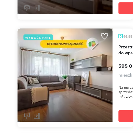
46,85
WYRÓŻNIONE
Przestronne 3-pokoje na os. Kalinowym - gotowe
do wpr
595 0
mieszk
Na sprze
sprzeda
m² , zlok