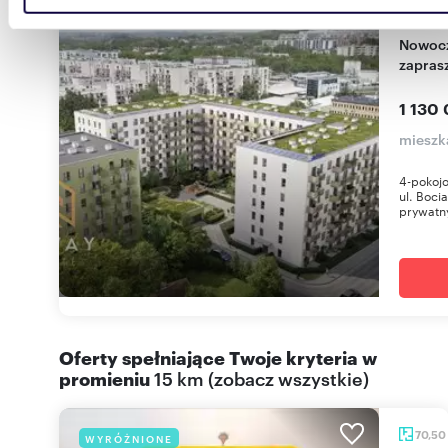
84,63
danymi otrzymanymi od Ciebie lub uzyskanymi podczas
Nowoczesne 4-pokojowe z ogrodem i garażem
korzystania z ich usług.
zapras
1 130 
mieszka
4-pokojo
ul. Boci
prywatny
Oferty spełniające Twoje kryteria w
promieniu
15 km
(
zobacz wszystkie
)
70,50
WYRÓŻNIONE