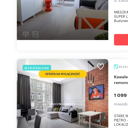
MIESZKA
SUPER L
Budynek 
41,14
WYRÓŻNIONE
Kawalerka z balkonem w sercu Krakowa, po
remonc
1 099
mieszk
STARE M
PIĘTRO 
LOKALIZA