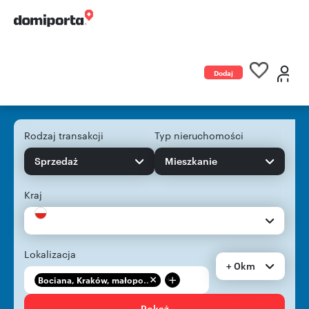
Dodaj
ogłoszenie
Rodzaj transakcji
Typ nieruchomości
Sprzedaż
Mieszkanie
Kraj
Lokalizacja
+ 0km
+
Bociana, Kraków, małopo...
Pokaż