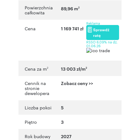
Powierzchnia
89,96 m
2
całkowita
Reklama
Cena
1 169 741 zł
Sprawdź
ratę
RSSO 6,09% na dz.
01.06.26
Cena za m
13 003 zł/m
2
2
Cennik na
Zobacz ceny >>
stronie
dewelopera
Liczba pokoi
5
Piętro
3
Rok budowy
2027