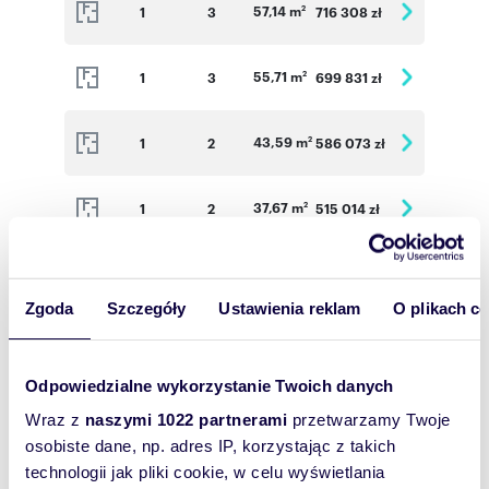
57,14 m
1
3
716 308 zł
2
55,71 m
1
3
699 831 zł
2
43,59 m
1
2
586 073 zł
2
37,67 m
1
2
515 014 zł
2
29,89 m
1
1
425 903 zł
2
Zgoda
Szczegóły
Ustawienia reklam
O plikach c
34,10 m
1
1
432 308 zł
2
Odpowiedzialne wykorzystanie Twoich danych
46,50 m
1
2
588 437 zł
2
Wraz z
naszymi 1022 partnerami
przetwarzamy Twoje
osobiste dane, np. adres IP, korzystając z takich
75,64 m
2
3
846 864 zł
2
technologii jak pliki cookie, w celu wyświetlania