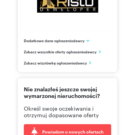
Dodatkowe dane ogłoszeniodawcy
RISTO DEWELOPER Sp. z o.o
Zobacz wszystkie oferty ogłoszeniodawcy
ul. Klonów 102
Racławice
Zobacz wizytówkę ogłoszeniodawcy
małopolskie
606 14
Pokaż telefon
Nie znalazłeś jeszcze swojej
wymarzonej nieruchomości?
Określ swoje oczekiwania i
otrzymuj dopasowane oferty
Powiadom o nowych ofertach