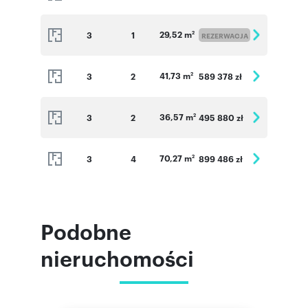
29,52 m
3
1
2
REZERWACJA
41,73 m
3
2
589 378 zł
2
36,57 m
3
2
495 880 zł
2
70,27 m
3
4
899 486 zł
2
Podobne
nieruchomości