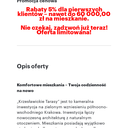
Promocja cenowa
Rabaty 5% dla pierwszych
klientów – nawet do 60 000,00
zł na mieszkanie.
Nie czekaj, zadzwoń już teraz!
Oferta limitowana!
Opis oferty
Komfortowe mieszkania – Twoja codzienność
na nowo
„Krzesławickie Tarasy” jest to kameralna
inwestycja na zielonym wzniesieniu północno-
wschodniego Krakowa. Inwestycja łączy
nowoczesną architekturę z naturalnym
otoczeniem. Mieszkania posiadają wyjątkowo