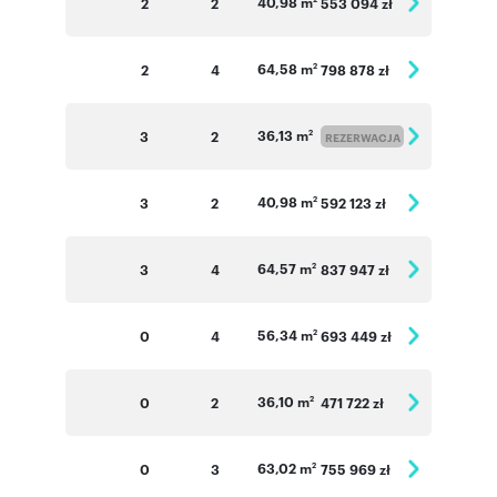
40,98 m
2
2
553 094 zł
64,58 m
2
4
798 878 zł
2
36,13 m
3
2
2
REZERWACJA
40,98 m
3
2
592 123 zł
2
64,57 m
3
4
837 947 zł
2
56,34 m
0
4
693 449 zł
2
36,10 m
0
2
471 722 zł
2
63,02 m
0
3
755 969 zł
2