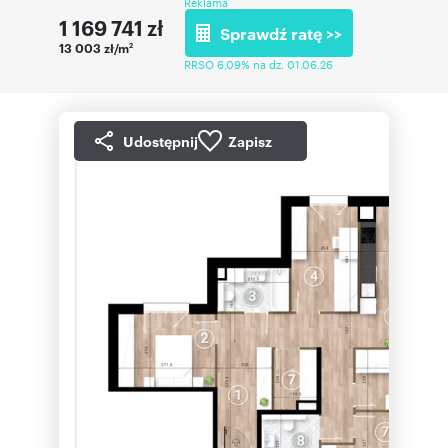
Reklama
1 169 741
zł
Sprawdź ratę >>
13 003 zł/m
2
RRSO 6,09% na dz. 01.06.26
Udostępnij
Zapisz