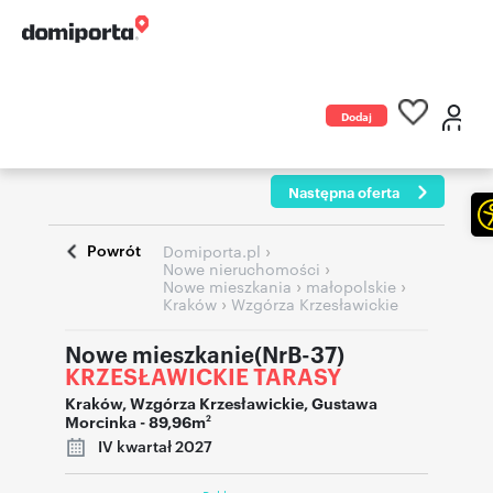
Dodaj
ogłoszenie
Następna oferta
Powrót
›
Domiporta.pl
›
Nowe nieruchomości
›
›
Nowe mieszkania
małopolskie
›
Kraków
Wzgórza Krzesławickie
Nowe mieszkanie(NrB-37)
KRZESŁAWICKIE TARASY
Kraków
,
Wzgórza Krzesławickie
,
Gustawa
Morcinka
- 89,96m
2
IV kwartał 2027