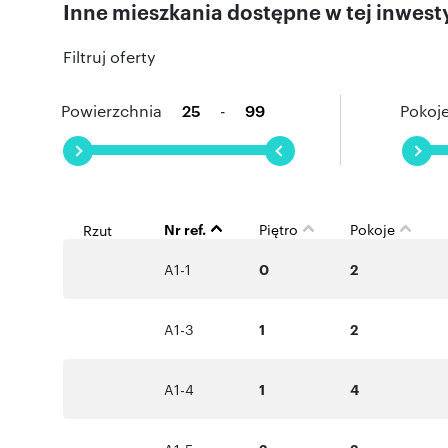
Inne mieszkania dostępne w tej inwesty
Położenie na malowniczym wzniesieniu w północno-wsch
natury. Wzgórza Krzesławickie oferują mieszkańcom ciszę,
Filtruj oferty
znajduje się w ostatniej linii zabudowy, co zapewnia pr
Krakowa. To idealne miejsce dla osób, które cenią równ
Powierzchnia
-
Pokoj
Numer oferty: C-23
Nr ref.
Piętro
Pokoje
Rzut
A1-1
0
2
A1-3
1
2
A1-4
1
4