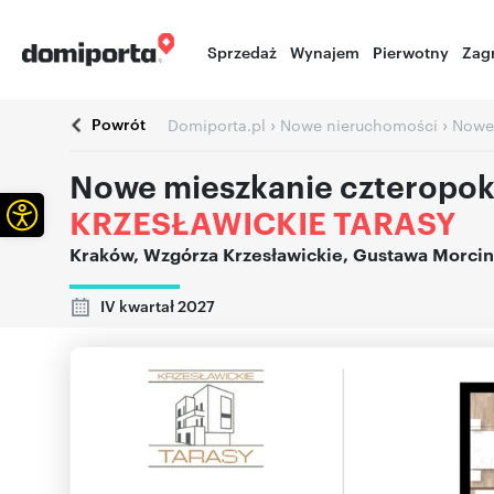
Sprzedaż
Wynajem
Pierwotny
Zag
Powrót
›
›
Domiporta.pl
Nowe nieruchomości
Nowe
Nowe mieszkanie czteropok
Otwórz pasek narzędzi
KRZESŁAWICKIE TARASY
Kraków
,
Wzgórza Krzesławickie
,
Gustawa Morcin
IV kwartał 2027