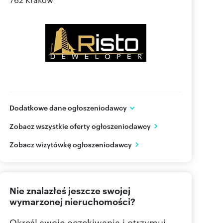
Dodatkowe dane ogłoszeniodawcy
RISTO DEWELOPER Sp. z o.o
Zobacz wszystkie oferty ogłoszeniodawcy
ul. Klonów 102
Racławice
małopolskie
Zobacz wizytówkę ogłoszeniodawcy
606 14
Pokaż telefon
Nie znalazłeś jeszcze swojej
wymarzonej nieruchomości?
Określ swoje oczekiwania i otrzymuj