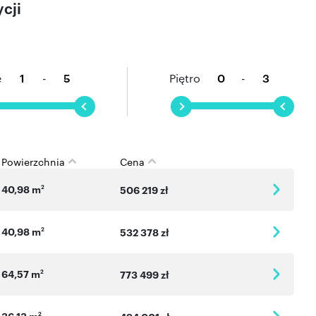
cji
odniej części Krakowa zapewnia wyjątkowy spokój i bliskość
 rozległe tereny zielone i świeże powietrze. Inwestycja
ywatność i spokój, a jednocześnie oferuje widok na panoramę
owagę między miejskim stylem życia a kontaktem z przyrodą.
e
-
Piętro
-
Powierzchnia
Cena
40,98 m
2
506 219 zł
40,98 m
2
532 378 zł
64,57 m
2
773 499 zł
36,13 m
2