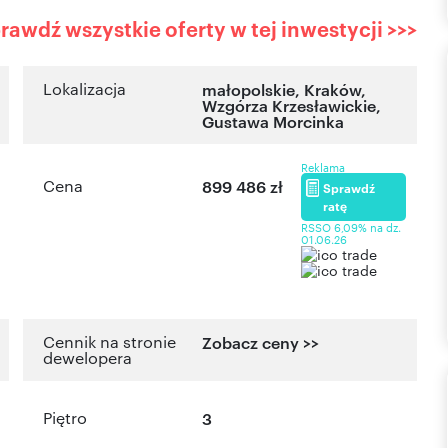
rawdź wszystkie oferty w tej inwestycji >>>
Lokalizacja
małopolskie
,
Kraków
,
Wzgórza Krzesławickie
,
Gustawa Morcinka
Reklama
Cena
899 486 zł
Sprawdź
ratę
RSSO 6,09% na dz.
01.06.26
Cennik na stronie
Zobacz ceny >>
dewelopera
Piętro
3