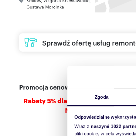
Kraków
,
Wzgórza Krzesławickie
,
Gustawa Morcinka
Sprawdź ofertę usług remon
Promocja cenowa
Zgoda
Rabaty 5% dla pierwszych klientów 
Nie czekaj, zadzwoń ju
Odpowiedzialne wykorzysta
Wraz z
naszymi 1022 partn
pliki cookie, w celu wyświet