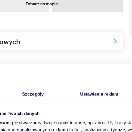
towych
Szczegóły
Ustawienia reklam
– nawet do 60 000,00 zł na mieszkanie.
ż teraz! Oferta limitowana!
nie Twoich danych
erami
przetwarzamy Twoje osobiste dane, np. adres IP, korzystaj
lania spersonalizowanych reklam i treści, analizowania tychże,