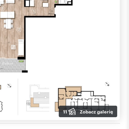
11
Zobacz galerię