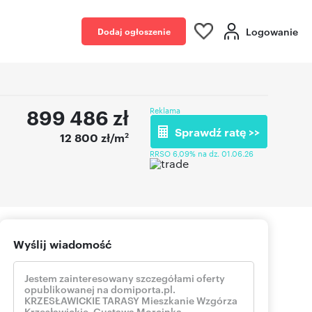
Logowanie
Dodaj ogłoszenie
899 486
zł
Reklama
Sprawdź ratę >>
2
12 800 zł/m
RRSO 6,09% na dz. 01.06.26
Wyślij wiadomość