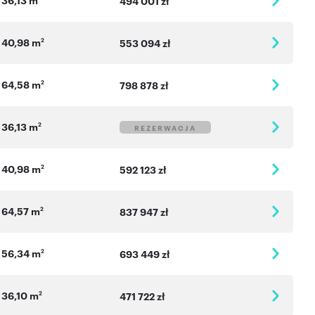
494 001 zł
40,98 m
2
553 094 zł
64,58 m
2
798 878 zł
36,13 m
2
REZERWACJA
40,98 m
2
592 123 zł
64,57 m
2
837 947 zł
56,34 m
2
693 449 zł
36,10 m
2
471 722 zł