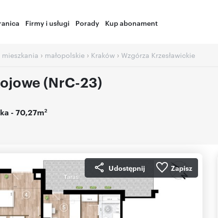
ranica
Firmy i usługi
Porady
Kup abonament
›
›
›
 mieszkania
małopolskie
Kraków
Wzgórza Krzesławickie
ojowe (NrC-23)
2
ka
- 70,27m
Udostępnij
Zapisz