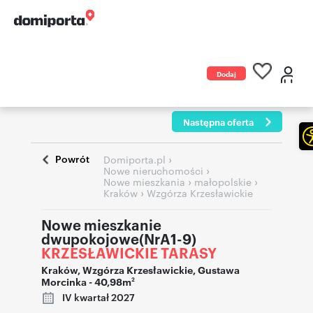
Dodaj
ogłoszenie
Następna oferta
Powrót
›
Domiporta.pl
›
Nowe nieruchomości
›
›
Nowe mieszkania
małopolskie
›
Kraków
Wzgórza Krzesławickie
Nowe mieszkanie
dwupokojowe(NrA1-9)
KRZESŁAWICKIE TARASY
Kraków
,
Wzgórza Krzesławickie
,
Gustawa
Morcinka
- 40,98m
2
IV kwartał 2027