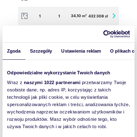
34,10 m
1
1
432 308 zł
2
46,50 m
1
2
588 437 zł
2
Zgoda
Szczegóły
Ustawienia reklam
O plikach c
75,64 m
2
3
846 864 zł
2
37,67 m
2
2
523 864 zł
2
Odpowiedzialne wykorzystanie Twoich danych
Wraz z
naszymi 1022 partnerami
przetwarzamy Twoje
29,89 m
2
1
441 977 zł
osobiste dane, np. adres IP, korzystając z takich
2
technologii jak pliki cookie, w celu wyświetlania
spersonalizowanych reklam i treści, analizowania tychże,
34,10 m
2
1
448 813 zł
2
wychodzenia naprzeciw oczekiwaniom użytkowników i
rozwoju produktów. Masz wybór odnośnie tego, kto
46,50 m
2
2
601 169 zł
używa Twoich danych i w jakich celach to robi.
2