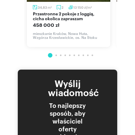
m
zł/m
34,83
2
13 150
27,1
2
2
Przestronne 2 pokoje z loggią,
Zapraszam do obejrzenia 27m²
cicha okolica zapraszam
miesz
458 000 zł
369 
mieszkanie Kraków, Nowa Huta,
mieszk
Wzgórza Krzesławickie, os. Na Stoku
Krzesła
Wyślij
wiadomość
To najlepszy
sposób, aby
właściciel
oferty