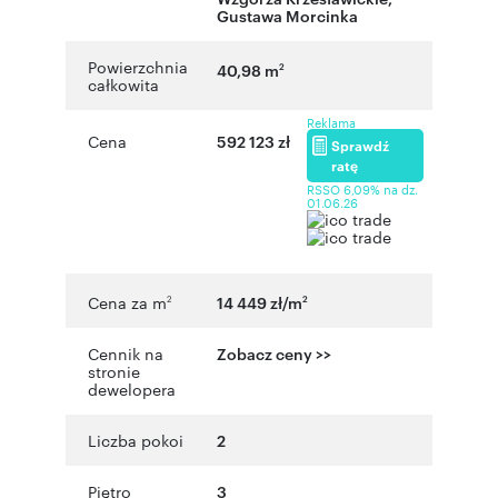
Gustawa Morcinka
Powierzchnia
40,98 m
2
całkowita
Reklama
Cena
592 123 zł
Sprawdź
ratę
RSSO 6,09% na dz.
01.06.26
Cena za m
14 449 zł/m
2
2
Cennik na
Zobacz ceny >>
stronie
dewelopera
Liczba pokoi
2
Piętro
3