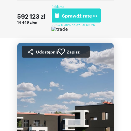
Reklama
592 123
zł
Sprawdź ratę >>
14 449 zł/m
2
RRSO 6,09% na dz. 01.06.26
Udostępnij
Zapisz