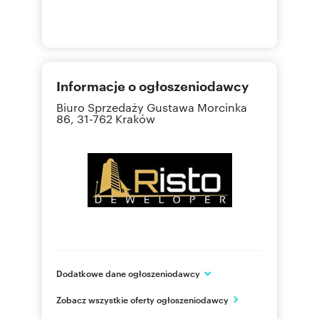
Informacje o ogłoszeniodawcy
Biuro Sprzedaży
Gustawa Morcinka
86, 31-762 Kraków
Dodatkowe dane ogłoszeniodawcy
RISTO DEWELOPER Sp. z o.o
Zobacz wszystkie oferty ogłoszeniodawcy
ul. Klonów 102
Racławice