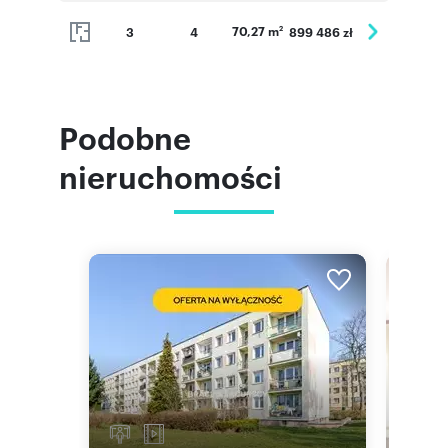
70,27 m
3
4
899 486 zł
2
Podobne
nieruchomości