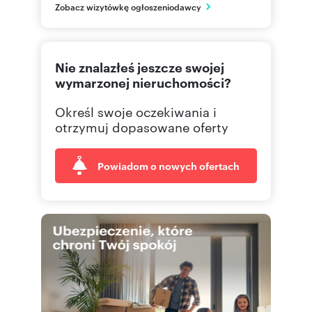
Zobacz wizytówkę ogłoszeniodawcy
małopolskie
606 14
Pokaż telefon
Nie znalazłeś jeszcze swojej
wymarzonej nieruchomości?
Określ swoje oczekiwania i
otrzymuj dopasowane oferty
Powiadom o nowych ofertach