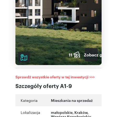
11
Zobacz galerię
Sprawdź wszystkie oferty w tej inwestycji >>>
Szczegóły oferty A1-9
Kategoria
Mieszkania na sprzedaż
Lokalizacja
małopolskie
,
Kraków
,
Wzgórza Krzesławickie
,