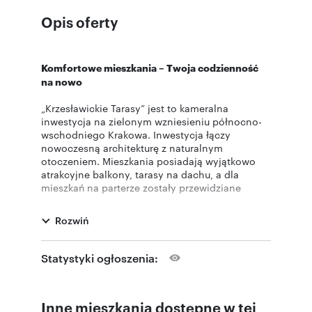
Opis oferty
Komfortowe mieszkania – Twoja codzienność
na nowo
„Krzesławickie Tarasy” jest to kameralna
inwestycja na zielonym wzniesieniu północno-
wschodniego Krakowa. Inwestycja łączy
nowoczesną architekturę z naturalnym
otoczeniem. Mieszkania posiadają wyjątkowo
atrakcyjne balkony, tarasy na dachu, a dla
mieszkań na parterze zostały przewidziane
prywatne ogródki nawet do 250?m2, które
pozwalają w pełni korzystać z przestrzeni na
Rozwiń
świeżym powietrzu. Duże okna wprowadzają
mnóstwo naturalnego światła, a przestronny
układ wnętrz daje pełną swobodę w aranżacji i
Statystyki ogłoszenia:
codziennym użytkowaniu.
Standard i udogodnienia
Inne mieszkania dostępne w tej