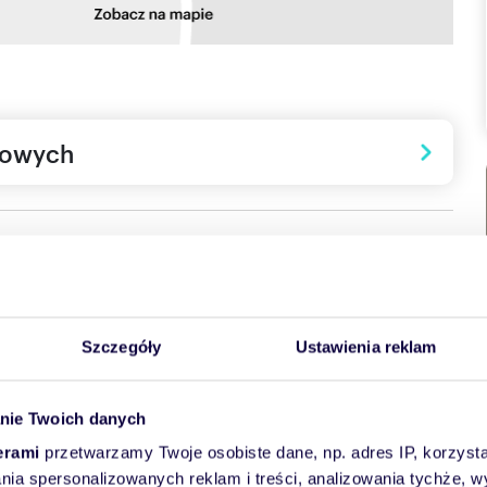
towych
Szczegóły
Ustawienia reklam
 zielonym wzniesieniu północno-wschodniego Krakowa.
nie Twoich danych
otoczeniem. Mieszkania posiadają wyjątkowo atrakcyjne
erami
przetwarzamy Twoje osobiste dane, np. adres IP, korzystaj
stały przewidziane prywatne ogródki nawet do 250?m2, które
powietrzu. Duże okna wprowadzają mnóstwo naturalnego
lania spersonalizowanych reklam i treści, analizowania tychże,