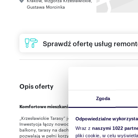
Kraków
,
Wzgórza Krzesławickie
,
Gustawa Morcinka
Sprawdź ofertę usług remon
Opis oferty
Zgoda
Komfortowe mieszkania – Twoja codzienność na nowo
„Krzesławickie Tarasy” jest to kameralna inwestycja na
Odpowiedzialne wykorzysta
Inwestycja łączy nowoczesną architekturę z naturalnym 
Wraz z
naszymi 1022 partn
balkony, tarasy na dachu, a dla mieszkań na parterze zo
pozwalają w pełni korzystać z przestrzeni na świeżym 
pliki cookie, w celu wyświet