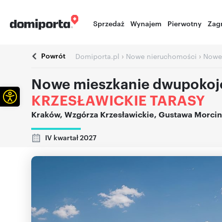
Sprzedaż
Wynajem
Pierwotny
Zag
Powrót
›
›
Domiporta.pl
Nowe nieruchomości
Nowe
Nowe mieszkanie dwupokoj
Otwórz pasek narzędzi
KRZESŁAWICKIE TARASY
Kraków
,
Wzgórza Krzesławickie
,
Gustawa Morcin
IV kwartał 2027