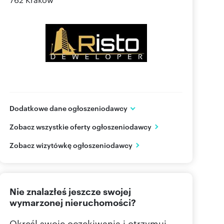
Dodatkowe dane ogłoszeniodawcy
RISTO DEWELOPER Sp. z o.o
Zobacz wszystkie oferty ogłoszeniodawcy
ul. Klonów 102
Racławice
małopolskie
Zobacz wizytówkę ogłoszeniodawcy
606 14
Pokaż telefon
Nie znalazłeś jeszcze swojej
wymarzonej nieruchomości?
Określ swoje oczekiwania i otrzymuj