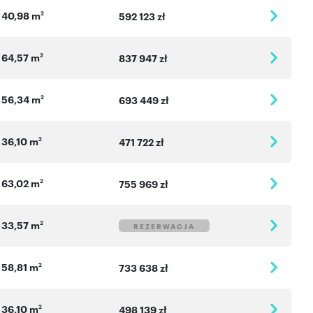
40,98 m
2
592 123 zł
64,57 m
2
837 947 zł
56,34 m
2
693 449 zł
36,10 m
2
471 722 zł
63,02 m
2
755 969 zł
33,57 m
2
REZERWACJA
58,81 m
2
733 638 zł
36,10 m
2
498 139 zł