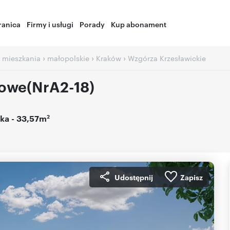
ranica
Firmy i usługi
Porady
Kup abonament
›
›
›
 mieszkania
małopolskie
Kraków
Wzgórza Krzesławickie
owe(NrA2-18)
2
ka
- 33,57m
Udostępnij
Zapisz