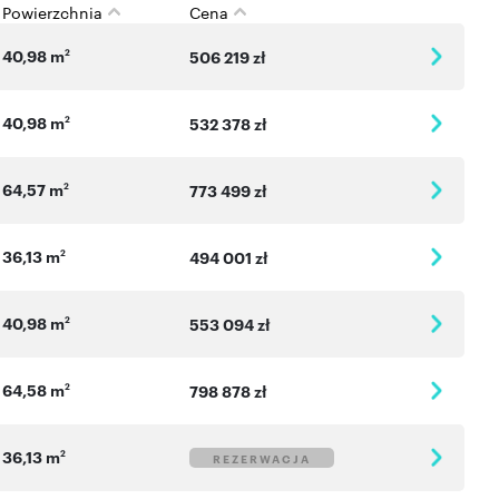
Powierzchnia
Cena
40,98 m
2
506 219 zł
40,98 m
2
532 378 zł
64,57 m
2
773 499 zł
36,13 m
2
494 001 zł
40,98 m
2
553 094 zł
64,58 m
2
798 878 zł
36,13 m
2
REZERWACJA