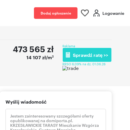
Logowanie
Dodaj ogłoszenie
473 565
zł
Reklama
Sprawdź ratę >>
2
14 107 zł/m
RRSO 6,09% na dz. 01.06.26
Wyślij wiadomość