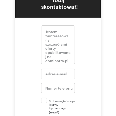
skontaktował!
Szukam najtańszego
kredytu
hipotecznego
(rozwiń)