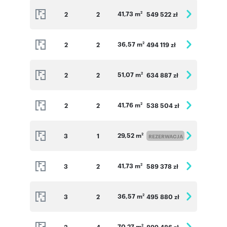
41,73 m
2
2
549 522 zł
2
36,57 m
2
2
494 119 zł
2
51,07 m
2
2
634 887 zł
2
41,76 m
2
2
538 504 zł
2
29,52 m
3
1
2
REZERWACJA
41,73 m
3
2
589 378 zł
2
36,57 m
3
2
495 880 zł
2
70,27 m
3
4
899 486 zł
2