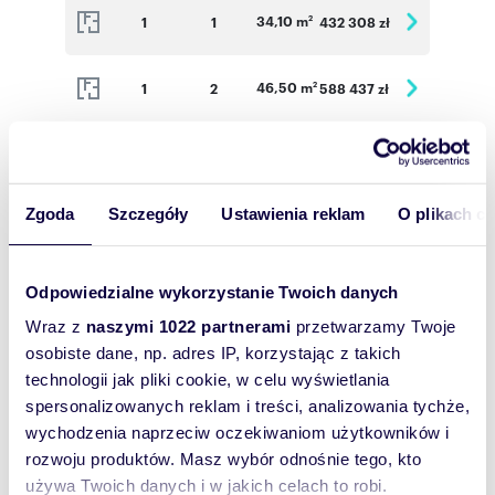
34,10 m
1
1
432 308 zł
2
46,50 m
1
2
588 437 zł
2
75,64 m
2
3
846 864 zł
2
Zgoda
Szczegóły
Ustawienia reklam
O plikach c
37,67 m
2
2
523 864 zł
2
29,89 m
2
1
441 977 zł
2
Odpowiedzialne wykorzystanie Twoich danych
Wraz z
naszymi 1022 partnerami
przetwarzamy Twoje
34,10 m
2
1
448 813 zł
osobiste dane, np. adres IP, korzystając z takich
2
technologii jak pliki cookie, w celu wyświetlania
spersonalizowanych reklam i treści, analizowania tychże,
46,50 m
2
2
601 169 zł
2
wychodzenia naprzeciw oczekiwaniom użytkowników i
rozwoju produktów. Masz wybór odnośnie tego, kto
38,84 m
2
2
521 622 zł
używa Twoich danych i w jakich celach to robi.
2