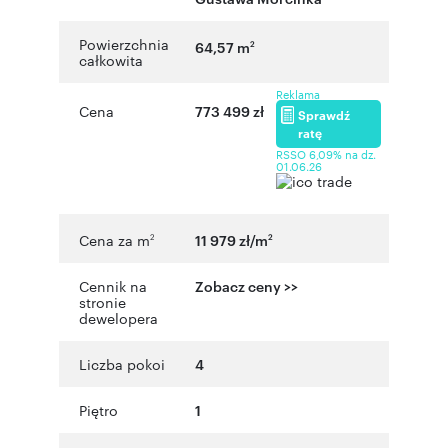
Powierzchnia
64,57 m
2
całkowita
Reklama
Cena
773 499 zł
Sprawdź
ratę
RSSO 6,09% na dz.
01.06.26
Cena za m
11 979 zł/m
2
2
Cennik na
Zobacz ceny >>
stronie
dewelopera
Liczba pokoi
4
Piętro
1