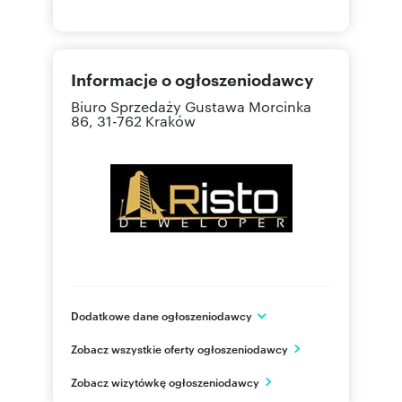
Informacje o ogłoszeniodawcy
Biuro Sprzedaży
Gustawa Morcinka
86, 31-762 Kraków
Dodatkowe dane ogłoszeniodawcy
RISTO DEWELOPER Sp. z o.o
Zobacz wszystkie oferty ogłoszeniodawcy
ul. Klonów 102
Racławice
Zobacz wizytówkę ogłoszeniodawcy
małopolskie