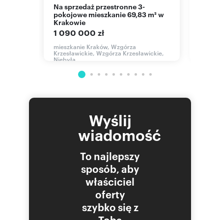
Na sprzedaż przestronne 3-
3-pokoje po remoncie z piwnicą -
park
pokojowe mieszkanie 69,83 m² w
blisk
Krakowie
649 
1 090 000 zł
mieszk
Krzesła
mieszkanie Kraków, Wzgórza
Krzesławickie, Wzgórza Krzesławickie,
Niebyła
Wyślij
wiadomość
To najlepszy
sposób, aby
właściciel
oferty
szybko się z
Tobą