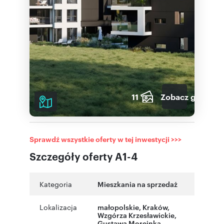
11
Zobacz galerię
Sprawdź wszystkie oferty w tej inwestycji >>>
Szczegóły oferty A1-4
Kategoria
Mieszkania na sprzedaż
Lokalizacja
małopolskie
,
Kraków
,
Wzgórza Krzesławickie
,
Gustawa Morcinka