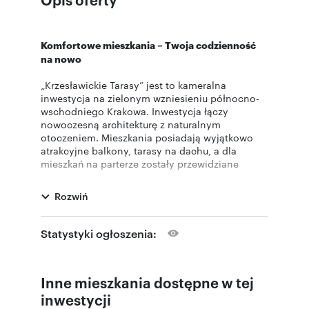
Komfortowe mieszkania – Twoja codzienność
na nowo
„Krzesławickie Tarasy” jest to kameralna
inwestycja na zielonym wzniesieniu północno-
wschodniego Krakowa. Inwestycja łączy
nowoczesną architekturę z naturalnym
otoczeniem. Mieszkania posiadają wyjątkowo
atrakcyjne balkony, tarasy na dachu, a dla
mieszkań na parterze zostały przewidziane
prywatne ogródki nawet do 250?m2, które
pozwalają w pełni korzystać z przestrzeni na
Rozwiń
świeżym powietrzu. Duże okna wprowadzają
mnóstwo naturalnego światła, a przestronny
układ wnętrz daje pełną swobodę w aranżacji i
Statystyki ogłoszenia:
codziennym użytkowaniu.
Standard i udogodnienia
Inne mieszkania dostępne w tej
Mieszkańcy mają do dyspozycji ciche i
inwestycji
bezpieczne windy, które zapewniają wygodny