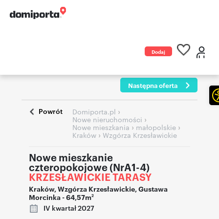
Dodaj
ogłoszenie
Następna oferta
Powrót
›
Domiporta.pl
›
Nowe nieruchomości
›
›
Nowe mieszkania
małopolskie
›
Kraków
Wzgórza Krzesławickie
Nowe mieszkanie
czteropokojowe (NrA1-4)
KRZESŁAWICKIE TARASY
Kraków
,
Wzgórza Krzesławickie
,
Gustawa
Morcinka
- 64,57m
2
IV kwartał 2027