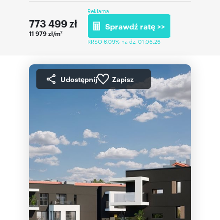
Reklama
773 499
zł
Sprawdź ratę >>
11 979 zł/m
2
RRSO 6,09% na dz. 01.06.26
Udostępnij
Zapisz