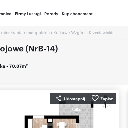
ranica
Firmy i usługi
Porady
Kup abonament
›
›
›
 mieszkania
małopolskie
Kraków
Wzgórza Krzesławickie
ojowe (NrB-14)
2
ka
- 70,87m
Udostępnij
Zapisz