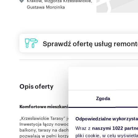
Kraków
,
Wzgórza Krzesławickie
,
Gustawa Morcinka
Sprawdź ofertę usług remon
Opis oferty
Zgoda
Komfortowe mieszkania – Twoja codzienność na nowo
„Krzesławickie Tarasy” jest to kameralna inwestycja na
Odpowiedzialne wykorzysta
Inwestycja łączy nowoczesną architekturę z naturalnym 
Wraz z
naszymi 1022 partn
balkony, tarasy na dachu, a dla mieszkań na parterze zo
pozwalają w pełni korzystać z przestrzeni na świeżym 
pliki cookie, w celu wyświet