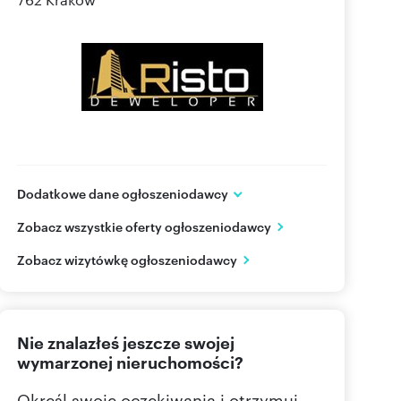
Dodatkowe dane ogłoszeniodawcy
RISTO DEWELOPER Sp. z o.o
Zobacz wszystkie oferty ogłoszeniodawcy
ul. Klonów 102
Racławice
małopolskie
Zobacz wizytówkę ogłoszeniodawcy
606 14
Pokaż telefon
Nie znalazłeś jeszcze swojej
wymarzonej nieruchomości?
Określ swoje oczekiwania i otrzymuj