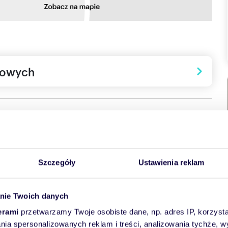
towych
Szczegóły
Ustawienia reklam
 zielonym wzniesieniu północno-wschodniego Krakowa.
nie Twoich danych
otoczeniem. Mieszkania posiadają wyjątkowo atrakcyjne
erami
przetwarzamy Twoje osobiste dane, np. adres IP, korzystaj
stały przewidziane prywatne ogródki nawet do 250?m2, które
powietrzu. Duże okna wprowadzają mnóstwo naturalnego
lania spersonalizowanych reklam i treści, analizowania tychże,