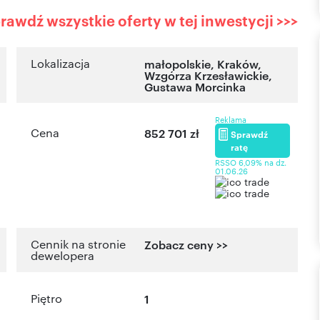
rawdź wszystkie oferty w tej inwestycji >>>
Lokalizacja
małopolskie
,
Kraków
,
Wzgórza Krzesławickie
,
Gustawa Morcinka
Reklama
Cena
852 701 zł
Sprawdź
ratę
RSSO 6,09% na dz.
01.06.26
Cennik na stronie
Zobacz ceny >>
dewelopera
Piętro
1