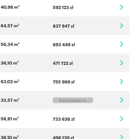
40,98 m
2
592 123 zł
64,57 m
2
837 947 zł
56,34 m
2
693 449 zł
36,10 m
2
471 722 zł
63,02 m
2
755 969 zł
33,57 m
2
REZERWACJA
58,81 m
2
733 638 zł
36,10 m
2
498 139 zł