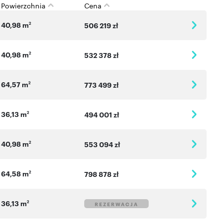
Powierzchnia
Cena
40,98 m
2
506 219 zł
40,98 m
2
532 378 zł
64,57 m
2
773 499 zł
36,13 m
2
494 001 zł
40,98 m
2
553 094 zł
64,58 m
2
798 878 zł
36,13 m
2
REZERWACJA