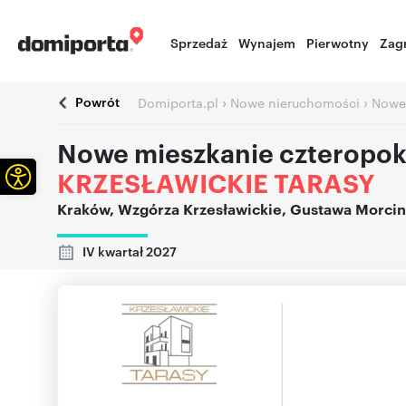
Sprzedaż
Wynajem
Pierwotny
Zag
Powrót
›
›
Domiporta.pl
Nowe nieruchomości
Nowe
Nowe mieszkanie czteropok
Otwórz pasek narzędzi
KRZESŁAWICKIE TARASY
Kraków
,
Wzgórza Krzesławickie
,
Gustawa Morcin
IV kwartał 2027