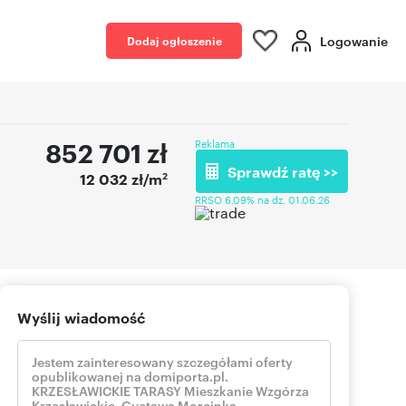
Logowanie
Dodaj ogłoszenie
852 701
zł
Reklama
Sprawdź ratę >>
2
12 032 zł/m
RRSO 6,09% na dz. 01.06.26
Wyślij wiadomość