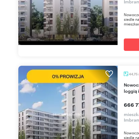
Imbra
Nowocze
siedle n
mieszkan
44,75
Nowoczesne 3-pokojowe mieszkanie z balkonem,
loggią
666 7
mieszka
Imbra
Nowocze
siedle n