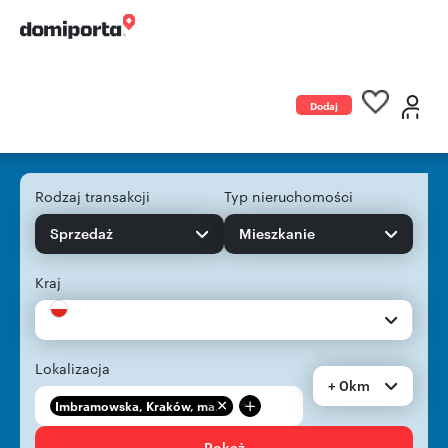
Dodaj
ogłoszenie
Rodzaj transakcji
Typ nieruchomości
Sprzedaż
Mieszkanie
Kraj
Lokalizacja
+ 0km
+
Imbramowska, Kraków, ma...
Pokaż