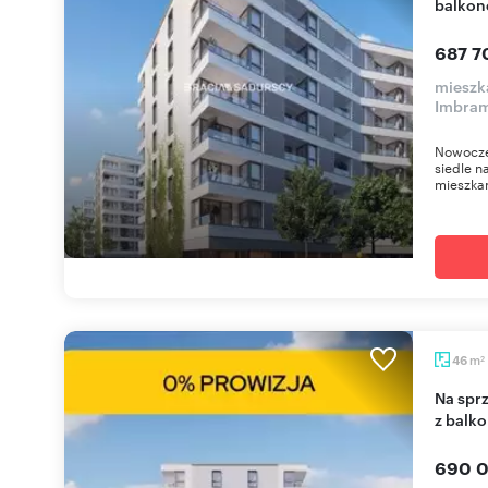
balkon
687 7
mieszka
Imbra
Nowocze
siedle n
mieszkan
m
46
2
Na sprzedaż nowoczesne 2-pokojowe mieszkanie
z balk
690 0