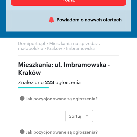
Powiadom o nowych ofertach
›
›
Domiporta.pl
Mieszkania na sprzedaż
›
›
małopolskie
Kraków
Imbramowska
Mieszkania: ul. Imbramowska -
Kraków
223
Znaleziono
ogłoszenia
Jak pozycjonowane są ogłoszenia?
Sortuj
Jak pozycjonowane są ogłoszenia?