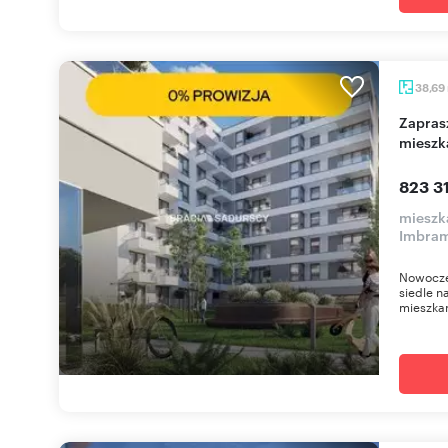
38,69
Zapraszam do nowoczesnego 2-pokojowego
mieszk
823 31
mieszka
Imbra
Nowocze
siedle n
mieszkan