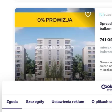
50,76
Sprzedam nowoczesne 2-pokojowe mieszkanie z
balkon
741 09
mieszka
Imbra
Nowocze
siedle n
mieszkan
Zgoda
Szczegóły
Ustawienia reklam
O plikach c
65,70