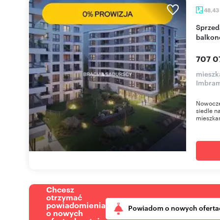
48,43
Sprzedam nowoczesne 2-pokojowe mieszkanie z
balkon
707 0
mieszka
Imbra
Nowocze
siedle n
mieszkan
Chcesz
otrzymać
powiadomienia
Powiadom o nowych oferta
o nowych