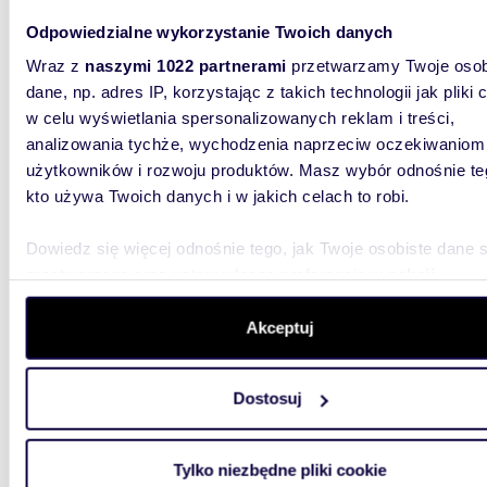
Nowoczesne 3-pokojowe mieszkanie z balkonem
Odpowiedzialne wykorzystanie Twoich danych
w Krak
Wraz z
naszymi 1022 partnerami
przetwarzamy Twoje osob
dane, np. adres IP, korzystając z takich technologii jak pliki 
886 9
w celu wyświetlania spersonalizowanych reklam i treści,
mieszka
analizowania tychże, wychodzenia naprzeciw oczekiwaniom
Imbra
użytkowników i rozwoju produktów. Masz wybór odnośnie te
Nowocze
kto używa Twoich danych i w jakich celach to robi.
siedle n
mieszkan
Dowiedz się więcej odnośnie tego, jak Twoje osobiste dane 
przetwarzane oraz ustaw własne preferencje w
sekcji
szczegółów
. W Deklaracji plików cookie możesz zmienić lu
wycofać swoją zgodę w dowolnej chwili.
Akceptuj
Wykorzystujemy pliki cookie do spersonalizowania treści i r
Dostosuj
aby oferować funkcje społecznościowe i analizować ruch w 
65,70
witrynie. Informacje o tym, jak korzystasz z naszej witryny,
Nowoczesne 3-pokojowe mieszkanie z balkonem
udostępniamy partnerom społecznościowym, reklamowym i
w Krak
Tylko niezbędne pliki cookie
analitycznym. Partnerzy mogą połączyć te informacje z inn