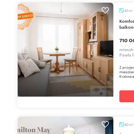
m
47
2
Komfortowe 2-pokojowe mieszkanie z dużym
balkon
710 0
mieszk
Pawła I
Z przyj
mieszkan
Krakowa,
m
90
2