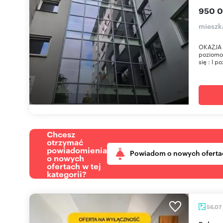
950 0
mieszk
OKAZJA m
poziomow
się : I po
Chcesz
otrzymać
powiadomienia
Powiadom o nowych oferta
o nowych
ofertach w tej
kategorii?
56,07