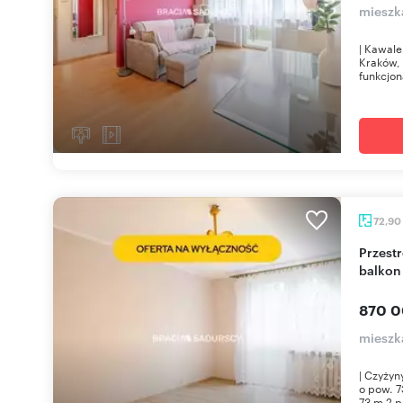
mieszk
| Kawale
Kraków, 
funkcjon
72,90
Przestronne 4-pokojowe mieszkanie 73 m² -
balkon 
870 0
mieszk
| Czyżyn
o pow. 7
73 m 2 p