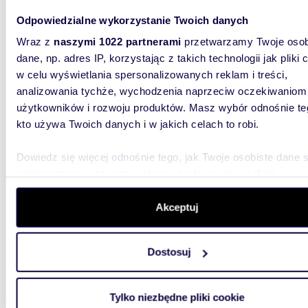
Odpowiedzialne wykorzystanie Twoich danych
37,90
Wraz z
naszymi 1022 partnerami
przetwarzamy Twoje osob
dane, np. adres IP, korzystając z takich technologii jak pliki 
Zapraszam do nowoczesnego 2-pokojowego
w celu wyświetlania spersonalizowanych reklam i treści,
mieszka
analizowania tychże, wychodzenia naprzeciw oczekiwaniom
792 11
użytkowników i rozwoju produktów. Masz wybór odnośnie te
kto używa Twoich danych i w jakich celach to robi.
mieszka
OFERUJE
Dowiedz się więcej odnośnie tego, jak Twoje osobiste dane 
inwestyc
przetwarzane oraz ustaw własne preferencje w
sekcji
najbardz
szczegółów
. W Deklaracji plików cookie możesz zmienić lu
wycofać swoją zgodę w dowolnej chwili.
Akceptuj
Wykorzystujemy pliki cookie do spersonalizowania treści i r
Dostosuj
aby oferować funkcje społecznościowe i analizować ruch w 
witrynie. Informacje o tym, jak korzystasz z naszej witryny,
m
udostępniamy partnerom społecznościowym, reklamowym i
38
2
Tylko niezbędne pliki cookie
analitycznym. Partnerzy mogą połączyć te informacje z inn