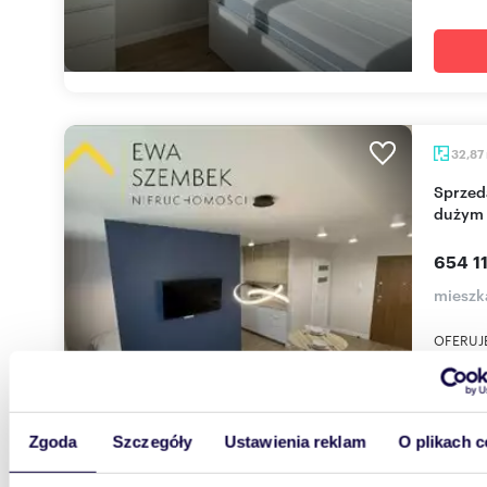
32,87
Sprzedam nowoczesne 2-pokojowe mieszkanie z
dużym 
654 11
mieszka
OFERUJE
inwestyc
najbardz
Zgoda
Szczegóły
Ustawienia reklam
O plikach c