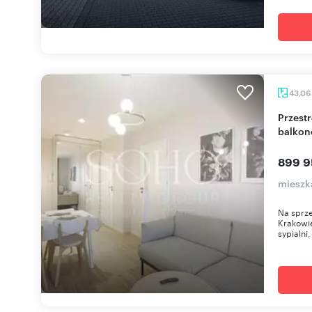
43,06
Przestronne 3-pokojowe mieszkanie z dużym
balkon
899 9
mieszk
Na sprz
Krakowie
sypialni,