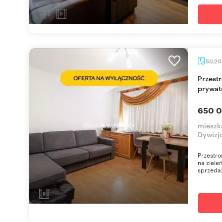
50,2
Przestronne 2 pok. z widokiem na zieleń, cisza,
prywat
650 0
mieszk
Dywizj
Przestro
na ziele
sprzedaż