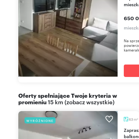
mieszk
650 0
mieszk
Na sprz
powierzc
kameraln
Oferty spełniające Twoje kryteria w
promieniu
15 km
(
zobacz wszystkie
)
m
63
WYRÓŻNIONE
2
Zapraszam do 3-pokojowego mieszkania 63 m² z
balkon