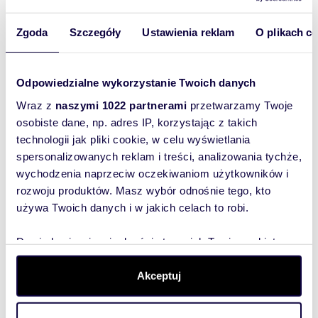
o cenę
Zgoda
Szczegóły
Ustawienia reklam
O plikach c
35,97 m
3
2
Zapytaj
2
o cenę
Odpowiedzialne wykorzystanie Twoich danych
35,78 m
3
2
Zapytaj
2
Wraz z
naszymi 1022 partnerami
przetwarzamy Twoje
o cenę
osobiste dane, np. adres IP, korzystając z takich
45,85 m
4
2
Zapytaj
2
technologii jak pliki cookie, w celu wyświetlania
o cenę
spersonalizowanych reklam i treści, analizowania tychże,
35,77 m
4
2
Zapytaj
2
wychodzenia naprzeciw oczekiwaniom użytkowników i
rozwoju produktów. Masz wybór odnośnie tego, kto
o cenę
używa Twoich danych i w jakich celach to robi.
35,97 m
4
2
Zapytaj
2
o cenę
Dowiedz się więcej odnośnie tego, jak Twoje osobiste
35,78 m
5
2
Zapytaj
2
dane są przetwarzane oraz ustaw własne preferencje w
sekcji szczegółów
. W Deklaracji plików cookie możesz
Akceptuj
o cenę
zmienić lub wycofać swoją zgodę w dowolnej chwili.
45,85 m
6
2
Zapytaj
2