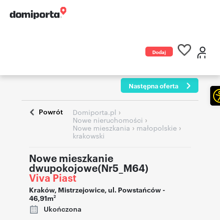
Dodaj
ogłoszenie
Następna oferta
Powrót
›
Domiporta.pl
›
Nowe nieruchomości
›
›
Nowe mieszkania
małopolskie
krakowski
Nowe mieszkanie
dwupokojowe(Nr5_M64)
Viva Piast
Kraków
,
Mistrzejowice
,
ul. Powstańców
-
46,91m
2
Ukończona