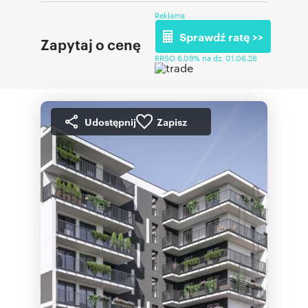
Reklama
Sprawdź ratę >>
Zapytaj o cenę
RRSO 6,09% na dz. 01.06.26
Udostępnij
Zapisz