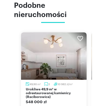
Podobne
nieruchomości
m
m
zł/m
49,90
2
10 982
51,5
2
2
2
Urokliwe 49,9 m² w
Do sprzedania przestronne 2-
onem w
odrestaurowanej kamienicy
pokoj
(Raciborowice)
Zielo
548 000 zł
559 