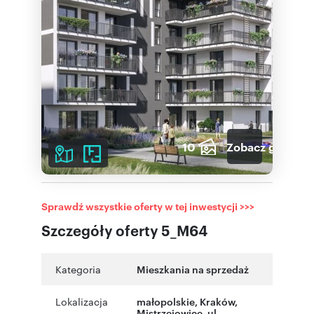
10
Zobacz galerię
Sprawdź wszystkie oferty w tej inwestycji >>>
Szczegóły oferty 5_M64
Kategoria
Mieszkania na sprzedaż
Lokalizacja
małopolskie
, Kraków
,
Mistrzejowice
,
ul.