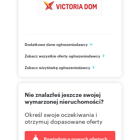
Dodatkowe dane ogłoszeniodawcy
Victoria Dom S.A.
Zobacz wszystkie oferty ogłoszeniodawcy
ul. Daniszewska 14
Warszawa
Zobacz wizytówkę ogłoszeniodawcy
mazowieckie
(22) 1
Pokaż telefon
Nie znalazłeś jeszcze swojej
wymarzonej nieruchomości?
Określ swoje oczekiwania i
otrzymuj dopasowane oferty
Powiadom o nowych ofertach