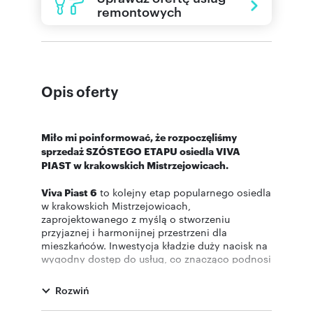
remontowych
Opis oferty
Miło mi poinformować, że rozpoczęliśmy
sprzedaż SZÓSTEGO ETAPU osiedla VIVA
PIAST w krakowskich Mistrzejowicach.
Viva Piast 6
to kolejny etap popularnego osiedla
w krakowskich Mistrzejowicach,
zaprojektowanego z myślą o stworzeniu
przyjaznej i harmonijnej przestrzeni dla
mieszkańców. Inwestycja kładzie duży nacisk na
wygodny dostęp do usług, co znacząco podnosi
komfort codziennego życia. Atrakcyjne
położenie oraz łatwy dostęp do centrum miasta
Rozwiń
– zarówno dla kierowców, jak i osób
korzystających z komunikacji miejskiej –