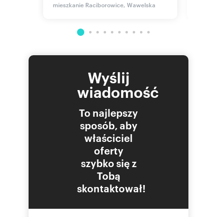
mieszkanie Raciborowice, Wawelska
mieszk
Wyślij
wiadomość
To najlepszy
sposób, aby
właściciel
oferty
szybko się z
Tobą
skontaktował!