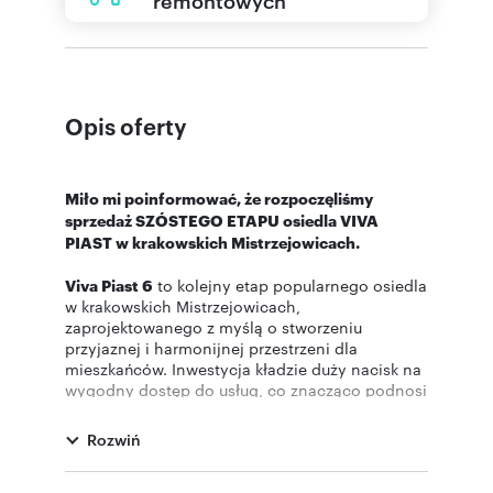
Opis oferty
Miło mi poinformować, że rozpoczęliśmy
sprzedaż SZÓSTEGO ETAPU osiedla VIVA
PIAST w krakowskich Mistrzejowicach.
Viva Piast 6
to kolejny etap popularnego osiedla
w krakowskich Mistrzejowicach,
zaprojektowanego z myślą o stworzeniu
przyjaznej i harmonijnej przestrzeni dla
mieszkańców. Inwestycja kładzie duży nacisk na
wygodny dostęp do usług, co znacząco podnosi
komfort codziennego życia. Atrakcyjne
położenie oraz łatwy dostęp do centrum miasta
Rozwiń
– zarówno dla kierowców, jak i osób
korzystających z komunikacji miejskiej –