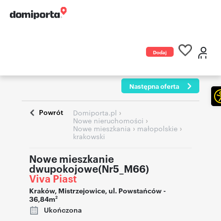
Dodaj
ogłoszenie
Następna oferta
Powrót
›
Domiporta.pl
›
Nowe nieruchomości
›
›
Nowe mieszkania
małopolskie
krakowski
Nowe mieszkanie
dwupokojowe(Nr5_M66)
Viva Piast
Kraków
,
Mistrzejowice
,
ul. Powstańców
-
36,84m
2
Ukończona