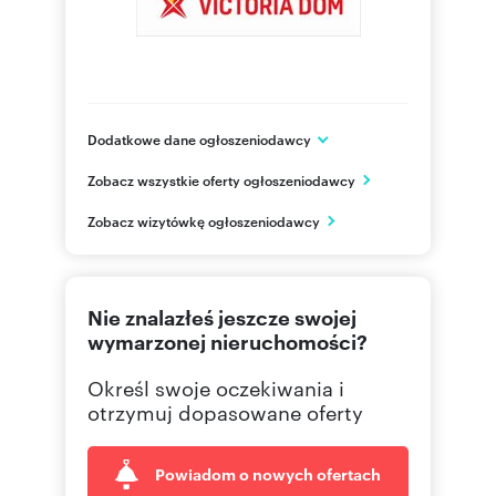
Dodatkowe dane ogłoszeniodawcy
Victoria Dom S.A.
Zobacz wszystkie oferty ogłoszeniodawcy
ul. Daniszewska 14
Warszawa
Zobacz wizytówkę ogłoszeniodawcy
mazowieckie
(22) 1
Pokaż telefon
Nie znalazłeś jeszcze swojej
wymarzonej nieruchomości?
Określ swoje oczekiwania i
otrzymuj dopasowane oferty
Powiadom o nowych ofertach