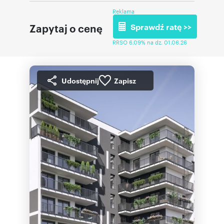
Reklama
Zapytaj o cenę
Sprawdź ratę >>
RRSO 6,09% na dz. 01.06.26
Udostępnij
Zapisz