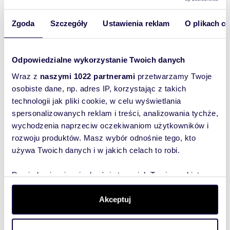
o cenę
35,97 m
3
2
Zapytaj
2
Zgoda
Szczegóły
Ustawienia reklam
O plikach c
o cenę
35,78 m
3
2
Zapytaj
2
Odpowiedzialne wykorzystanie Twoich danych
o cenę
Wraz z
naszymi 1022 partnerami
przetwarzamy Twoje
45,85 m
4
2
Zapytaj
2
osobiste dane, np. adres IP, korzystając z takich
o cenę
technologii jak pliki cookie, w celu wyświetlania
spersonalizowanych reklam i treści, analizowania tychże,
35,77 m
4
2
Zapytaj
2
wychodzenia naprzeciw oczekiwaniom użytkowników i
o cenę
rozwoju produktów. Masz wybór odnośnie tego, kto
35,97 m
4
2
Zapytaj
2
używa Twoich danych i w jakich celach to robi.
o cenę
Dowiedz się więcej odnośnie tego, jak Twoje osobiste
35,78 m
5
2
Zapytaj
2
dane są przetwarzane oraz ustaw własne preferencje w
o cenę
sekcji szczegółów
. W Deklaracji plików cookie możesz
Akceptuj
45,85 m
6
2
Zapytaj
2
zmienić lub wycofać swoją zgodę w dowolnej chwili.
o cenę