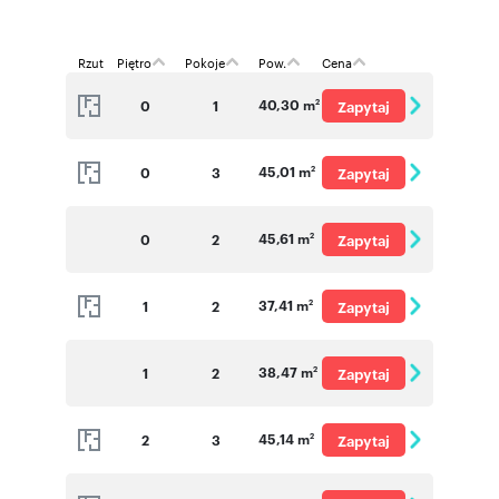
Rzut
Piętro
Pokoje
Pow.
Cena
40,30 m
0
1
Zapytaj
2
o cenę
45,01 m
0
3
Zapytaj
2
o cenę
45,61 m
0
2
Zapytaj
2
o cenę
37,41 m
1
2
Zapytaj
2
o cenę
38,47 m
1
2
Zapytaj
2
o cenę
45,14 m
2
3
Zapytaj
2
o cenę