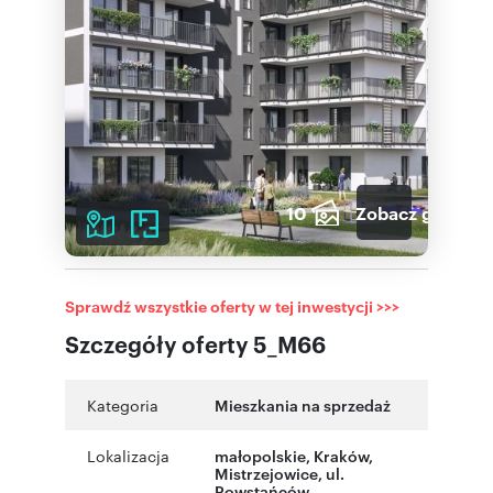
10
Zobacz galerię
Sprawdź wszystkie oferty w tej inwestycji >>>
Szczegóły oferty 5_M66
Kategoria
Mieszkania na sprzedaż
Lokalizacja
małopolskie
, Kraków
,
Mistrzejowice
,
ul.
Powstańców