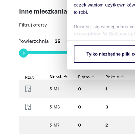
oczekiwaniom użytkowników i
Inne mieszkania dostępne w tej inwesty
Numer oferty: 6_M203
to robi.
Filtruj oferty
Dowiedz się więcej odnośnie
szczegółów
. W Deklaracji 
Powierzchnia
-
Pokoj
Wykorzystujemy pliki cookie 
Tylko niezbędne pliki c
ruch w naszej witrynie. Inf
reklamowym i analitycznym. 
uzyskanymi podczas korzysta
Nr ref.
Piętro
Pokoje
Rzut
5_M1
0
1
5_M3
0
3
5_M7
0
2