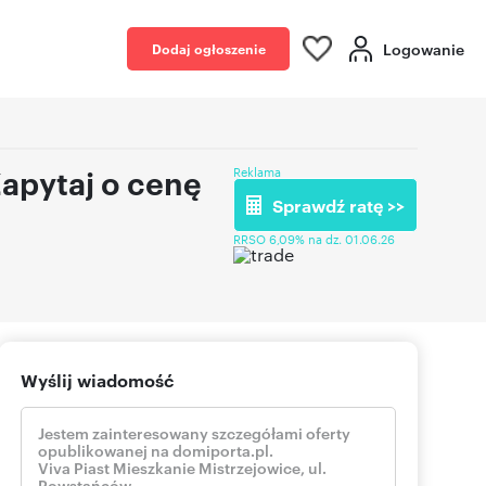
Logowanie
Dodaj ogłoszenie
apytaj o cenę
Reklama
Sprawdź ratę >>
RRSO 6,09% na dz. 01.06.26
Wyślij wiadomość