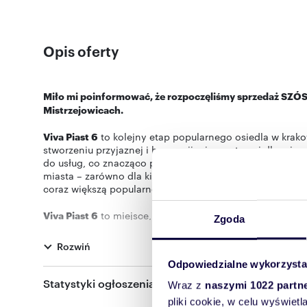
Opis oferty
Miło mi poinformować, że rozpoczęliśmy sprzedaż SZ
Mistrzejowicach.
Viva Piast 6
to kolejny etap popularnego osiedla w krak
stworzeniu przyjaznej i harmonijnej przestrzeni dla mie
do usług, co znacząco podnosi komfort codziennego życ
miasta – zarówno dla kierowców, jak i osób korzystających
coraz większą popularność.
Viva Piast 6
to miejsce, które wyróżnia się spójną i estet
Zgoda
usługowe, stacja ładowania samochodów elektrycznych o
dziećmi oraz miłośników aktywnego wypoczynku na świ
Rozwiń
Odpowiedzialne wykorzysta
W ramach SZÓSTEGO etapu powstanie 108 funkcjonalnie
Wyboru można dokonać spośród 2,3,4-pokojowych miesz
Statystyki ogłoszenia:
Wraz z
naszymi 1022 partn
pliki cookie, w celu wyświet