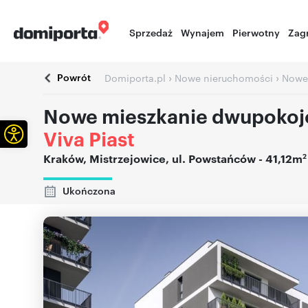
Sprzedaż
Wynajem
Pierwotny
Zag
Powrót
›
›
Domiporta.pl
Nowe nieruchomości
Nowe
Nowe mieszkanie dwupoko
Otwórz pasek narzędzi
Viva Piast
2
Kraków
,
Mistrzejowice
,
ul. Powstańców
- 41,12m
Ukończona