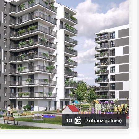
10
Zobacz galerię