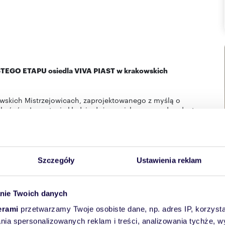
ÓSTEGO ETAPU osiedla VIVA PIAST w krakowskich
owskich Mistrzejowicach, zaprojektowanego z myślą o
szkańców. Inwestycja kładzie duży nacisk na wygodny dostęp
ia. Atrakcyjne położenie oraz łatwy dostęp do centrum
 z komunikacji miejskiej – sprawiają, że lokalizacja zyskuje
yczną koncepcją. Na terenie osiedla znajdują się lokale
Szczegóły
Ustawienia reklam
raz place zabaw, co czyni je idealnym wyborem dla rodzin z
eżym powietrzu.
nie Twoich danych
 zaprojektowanych mieszkań z balkonami lub ogródkami.
kań o metrażach od 35 do 86 m2.
erami
przetwarzamy Twoje osobiste dane, np. adres IP, korzystaj
lania spersonalizowanych reklam i treści, analizowania tychże,