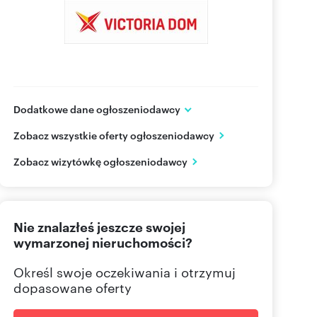
Dodatkowe dane ogłoszeniodawcy
Victoria Dom S.A.
Zobacz wszystkie oferty ogłoszeniodawcy
ul. Daniszewska 14
Warszawa
mazowieckie
Zobacz wizytówkę ogłoszeniodawcy
(22) 1
Pokaż telefon
Nie znalazłeś jeszcze swojej
wymarzonej nieruchomości?
Określ swoje oczekiwania i otrzymuj
dopasowane oferty