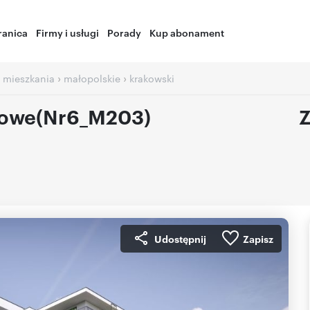
ranica
Firmy i usługi
Porady
Kup abonament
›
›
 mieszkania
małopolskie
krakowski
jowe(Nr6_M203)
Z
Udostępnij
Zapisz