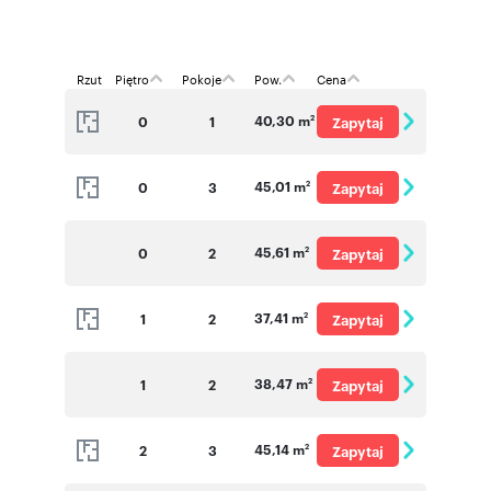
Rzut
Piętro
Pokoje
Pow.
Cena
40,30 m
0
1
Zapytaj
2
o cenę
45,01 m
0
3
Zapytaj
2
o cenę
45,61 m
0
2
Zapytaj
2
o cenę
37,41 m
1
2
Zapytaj
2
o cenę
38,47 m
1
2
Zapytaj
2
o cenę
45,14 m
2
3
Zapytaj
2
o cenę