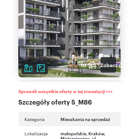
10
Zobacz galerię
Sprawdź wszystkie oferty w tej inwestycji >>>
Szczegóły oferty 5_M86
Kategoria
Mieszkania na sprzedaż
Lokalizacja
małopolskie
, Kraków
,
Mistrzejowice
,
ul.