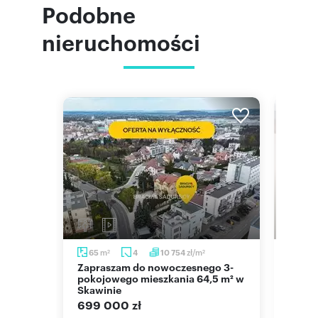
Podobne
nieruchomości
m
m
zł/m
65
4
10 754
136,
2
2
2
Zapraszam do nowoczesnego 3-
Zapraszam do obejrzenia 117 m²
zowic
pokojowego mieszkania 64,5 m² w
apart
Skawinie
1 470
699 000 zł
wa
mieszk