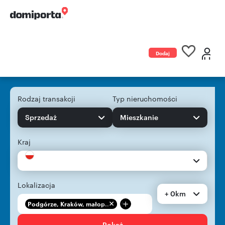
Dodaj
ogłoszenie
Rodzaj transakcji
Typ nieruchomości
Sprzedaż
Mieszkanie
Kraj
Lokalizacja
+ 0km
+
Podgórze, Kraków, małop...
Pokaż