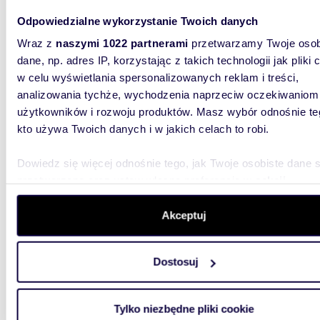
Odpowiedzialne wykorzystanie Twoich danych
Wraz z
naszymi 1022 partnerami
przetwarzamy Twoje osob
m
13
WYRÓŻNIONE
2
dane, np. adres IP, korzystając z takich technologii jak pliki 
Inwestycyjne 13 m² w kamienicy na Kalwaryjskiej
w celu wyświetlania spersonalizowanych reklam i treści,
polec
analizowania tychże, wychodzenia naprzeciw oczekiwaniom
użytkowników i rozwoju produktów. Masz wybór odnośnie te
254 0
kto używa Twoich danych i w jakich celach to robi.
mieszk
Dowiedz się więcej odnośnie tego, jak Twoje osobiste dane 
Na sprze
przy ul.
przetwarzane oraz ustaw własne preferencje w
sekcji
254 000 z
szczegółów
. W Deklaracji plików cookie możesz zmienić lu
wycofać swoją zgodę w dowolnej chwili.
Akceptuj
Wykorzystujemy pliki cookie do spersonalizowania treści i r
Dostosuj
aby oferować funkcje społecznościowe i analizować ruch w 
witrynie. Informacje o tym, jak korzystasz z naszej witryny,
udostępniamy partnerom społecznościowym, reklamowym i
54,3
Tylko niezbędne pliki cookie
analitycznym. Partnerzy mogą połączyć te informacje z inn