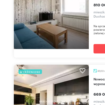
810 0
mieszk
Duchac
Na sprze
powierz
zielonej
49,10
WYRÓŻNIONE
Nowoczesne 3 pokoje z balkonem, pełne
wyposa
669 0
mieszk