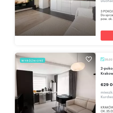
Duchac
3 POKO
Do sprze
pow. ok. 
35,02
WYRÓŻNIONE
2-pokojowe mieszkanie z dużym balkonem w
Krakow
629 0
mieszk
Kurdwa
KRAKÓW 
OK.35,0