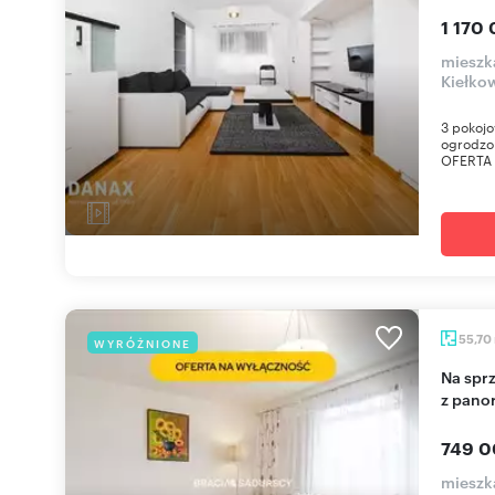
1 170 
mieszk
Kiełko
3 pokojo
ogrodzo
OFERTA
55,70
WYRÓŻNIONE
Na sprzedaż przestronne 3-pokojowe mieszkanie
z pano
749 0
mieszk