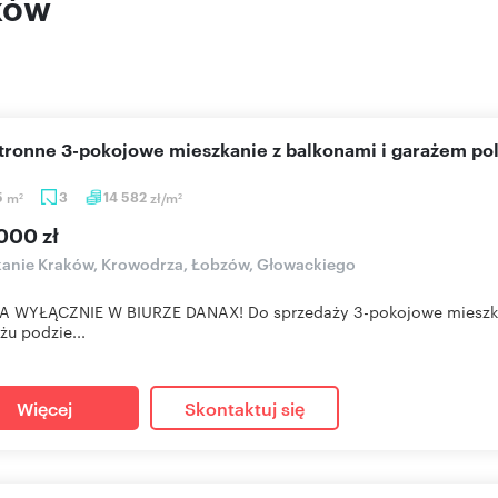
ków
stronne 3-pokojowe mieszkanie z balkonami i garażem po
5
m
3
14 582
zł/m
2
2
000 zł
anie Kraków, Krowodrza, Łobzów, Głowackiego
A WYŁĄCZNIE W BIURZE DANAX! Do sprzedaży 3-pokojowe mieszka
żu podzie...
Więcej
Skontaktuj się