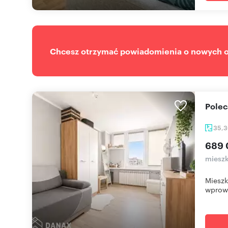
Chcesz otrzymać powiadomienia o nowych of
Pole
35,
689 
mieszk
Mieszk
wprow.