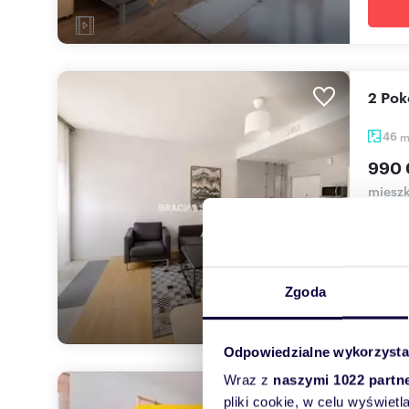
2 Po
46
990 
mieszk
Zdjęc
sprzed
Zgoda
Odpowiedzialne wykorzysta
Wraz z
naszymi 1022 partn
Sprz
pliki cookie, w celu wyświet