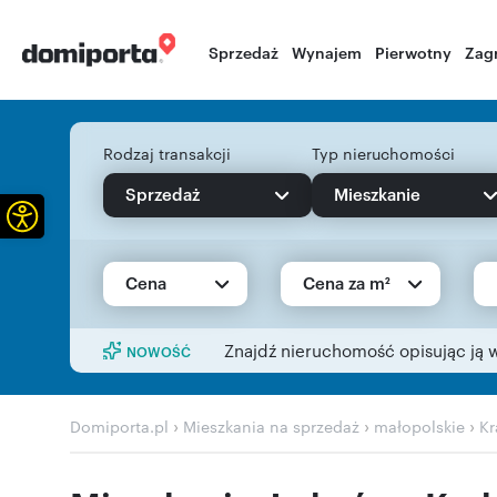
Sprzedaż
Wynajem
Pierwotny
Zag
Rodzaj transakcji
Typ nieruchomości
Sprzedaż
Mieszkanie
Otwórz pasek narzędzi
Cena
Cena za m²
Znajdź nieruchomość opisując ją 
NOWOŚĆ
›
›
›
Domiporta.pl
Mieszkania na sprzedaż
małopolskie
K