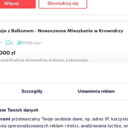
Więcej
Skontaktuj się
koje z Balkonem - Nowoczesne Mieszkanie w Krowodrzy
m
2
21 522
zł/m
2
2
000 zł
anie Kraków, Krowodrza, Łobzów, Łobzowska
ia w ogłoszeniu należą do Właściciela oferty 2 POKOJE Z BAL
aży 2-pokojowe mi...
Szczegóły
Ustawienia reklam
Więcej
Skontaktuj się
nie Twoich danych
erami
przetwarzamy Twoje osobiste dane, np. adres IP, korzystaj
edam kawalerkę 21,5 m² z balkonem i komórką w Krakowi
lania spersonalizowanych reklam i treści, analizowania tychże,