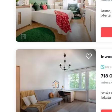
Jasne,
oferta 
Inwe
49,
718 
mieszk
Szukas
lokata 