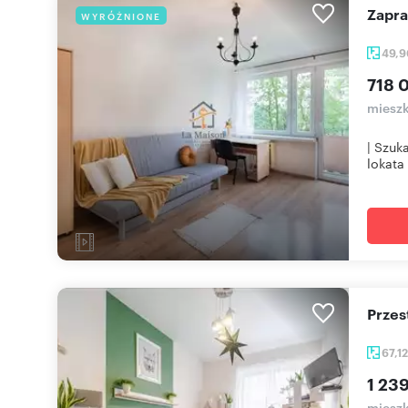
Zapr
WYRÓŻNIONE
49,
718 
mieszk
| Szuk
lokata 
Prze
67,1
1 23
mieszk