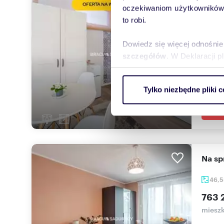
oczekiwaniom użytkowników i
21,4
to robi.
460 
Dowiedz się więcej odnośnie
mieszk
szczegółów
. W Deklaracji 
Przytu
funkcj
Wykorzystujemy pliki cookie 
Tylko niezbędne pliki c
ruch w naszej witrynie. Inf
reklamowym i analitycznym. 
uzyskanymi podczas korzysta
Na 
46,
763 
mieszk