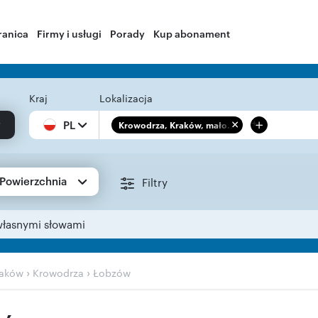
ranica
Firmy i usługi
Porady
Kup abonament
Kraj
Lokalizacja
+
PL
Krowodrza, Kraków, mało...
Powierzchnia
Filtry
własnymi słowami
›
›
raków
Krowodrza
Łobzów