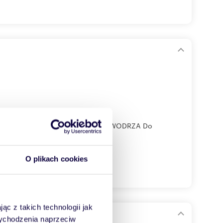
KONEM UL. ŁOBZOWSKA - STARA KROWODRZA Do
O plikach cookies
ąc z takich technologii jak
e
 wychodzenia naprzeciw