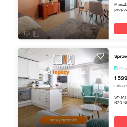
Mieszk
propoz
Sprz
77
m
1 59
mieszk
WYJĄT
N20 Ni