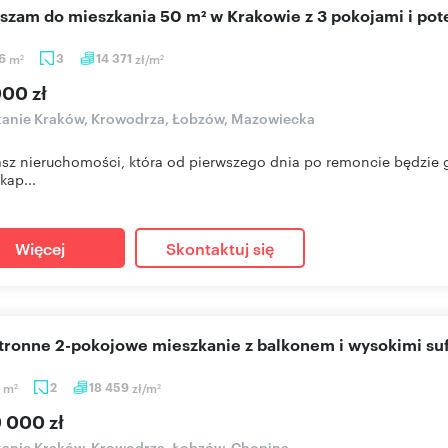
aszam do mieszkania 50 m² w Krakowie z 3 pokojami i po
96
m
3
14 371
zł/m
2
2
000 zł
anie Kraków, Krowodrza, Łobzów, Mazowiecka
asz nieruchomości, która od pierwszego dnia po remoncie będzie g
kap...
Więcej
Skontaktuj się
stronne 2-pokojowe mieszkanie z balkonem i wysokimi su
2
m
2
18 459
zł/m
2
2
9 000 zł
anie Kraków, Krowodrza, Łobzów, Chopina