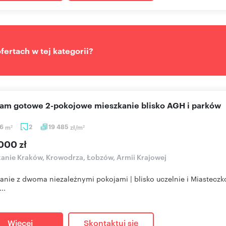
ertach w tej kategorii?
cam gotowe 2-pokojowe mieszkanie blisko AGH i parków
36
m
2
19 485
zł/m
2
2
000 zł
anie Kraków, Krowodrza, Łobzów, Armii Krajowej
anie z dwoma niezależnymi pokojami | blisko uczelnie i Miasteczko
..
Więcej
Skontaktuj się