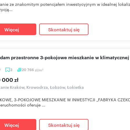
anie ze znakomitym potencjałem inwestycyjnym w idealnej lokaliz
ycją...
Więcej
Skontaktuj się
edam przestronne 3-pokojowe mieszkanie w klimatycznej 
3
20 766
zł/m
2
2
9 000 zł
anie Kraków, Krowodrza, Łobzów, Łokietka
KOWE, 3-POKOJOWE MIESZKANIE W INWESTYCJI „FABRYKA CZE
eruchomości oferuje ...
Więcej
Skontaktuj się