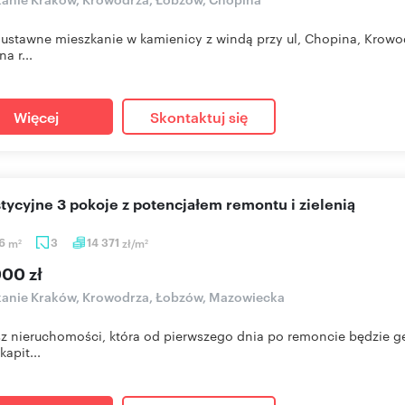
 ustawne mieszkanie w kamienicy z windą przy ul, Chopina, Krowo
na r...
Więcej
Skontaktuj się
stycyjne 3 pokoje z potencjałem remontu i zielenią
96
m
3
14 371
zł/m
2
2
000 zł
anie Kraków, Krowodrza, Łobzów, Mazowiecka
z nieruchomości, która od pierwszego dnia po remoncie będzie ge
kapit...