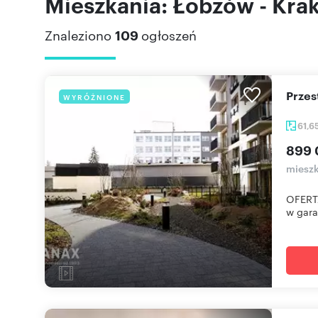
Mieszkania: Łobzów - Kra
Znaleziono
109
ogłoszeń
Prze
WYRÓŻNIONE
61,6
899 
mieszk
OFERT
w gara