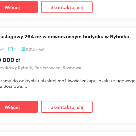
Więcej
Skontaktuj się
l usługowy 264 m² w nowoczesnym budynku w Rybniku.
m
4
6 212
zł/m
2
2
0 000 zł
użytkowy Rybnik, Paruszowiec, Sosnowa
zamy do odkrycia unikalnej możliwości zakupu lokalu usługowe
u Sosnowa....
Więcej
Skontaktuj się