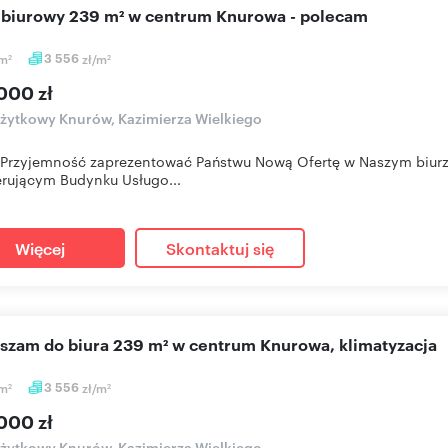
l biurowy 239 m² w centrum Knurowa - polecam
m
3 556
zł/m
2
2
000 zł
użytkowy Knurów, Kazimierza Wielkiego
Przyjemność zaprezentować Państwu Nową Ofertę w Naszym biu
rującym Budynku Usługo...
Więcej
Skontaktuj się
aszam do biura 239 m² w centrum Knurowa, klimatyzacja
m
3 556
zł/m
2
2
000 zł
użytkowy Knurów, Kazimierza Wielkiego