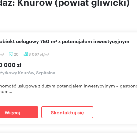
aż: Knurów (powiat gliwicki)
y obiekt usługowy 750 m² z potencjałem inwestycyjnym
m
20
3 067
zł/m
2
2
0 000 zł
użytkowy Knurów, Szpitalna
homość usługowa z dużym potencjałem inwestycyjnym – gastronomi
hom...
Więcej
Skontaktuj się