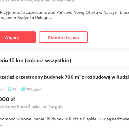
Przyjemność zaprezentować Państwu Nową Ofertę w Naszym biu
rującym Budynku Usługo...
Więcej
Skontaktuj się
eniu
15 km
(
zobacz wszystkie
)
przedaż przestronny budynek 796 m² z rozbudową w Rudzi
m
14
992
zł/m
2
2
000 zł
użytkowy Ruda Śląska, ul. Furgoła
homość w nowej cenie! Budynek w Rudzie Śląskiej: - w sąsiedztwie
..