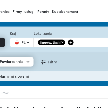
ranica
Firmy i usługi
Porady
Kup abonament
Kraj
Lokalizacja
+
PL
Knurów, śląskie
Powierzchnia
Filtry
własnymi słowami
nurów