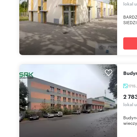
lokal 
BARDZ
SIEDZI
Budy
1715
2 78
lokal 
Budyne
wieczy