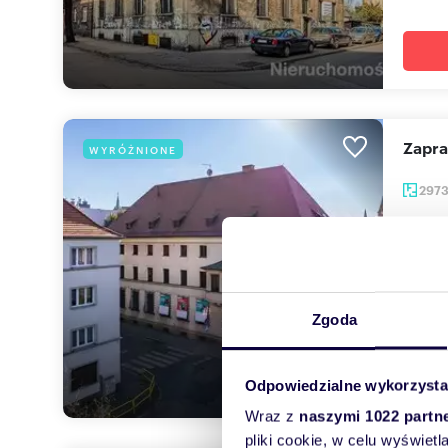
Zapr
WYRÓŻNIONE
297
3 85
lokal 
Do spr
działkę
Zgoda
Odpowiedzialne wykorzysta
Wraz z
naszymi 1022 partn
pliki cookie, w celu wyświet