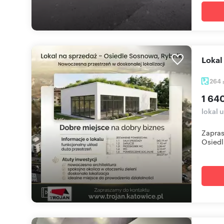
Loka
264
1 64
lokal 
Zapras
Osiedl