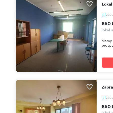
Loka
239
850 
lokal 
Mamy 
prospe
Zapr
239
850 
lokal 