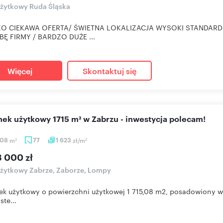
użytkowy Ruda Śląska
O CIEKAWA OFERTA/ ŚWIETNA LOKALIZACJA WYSOKI STANDARD
BĘ FIRMY / BARDZO DUŻE ...
Więcej
Skontaktuj się
nek użytkowy 1715 m² w Zabrzu - inwestycja polecam!
,08
m
77
1 623
zł/m
2
2
3 000 zł
użytkowy Zabrze, Zaborze, Lompy
k użytkowy o powierzchni użytkowej 1 715,08 m2, posadowiony w 
ste...