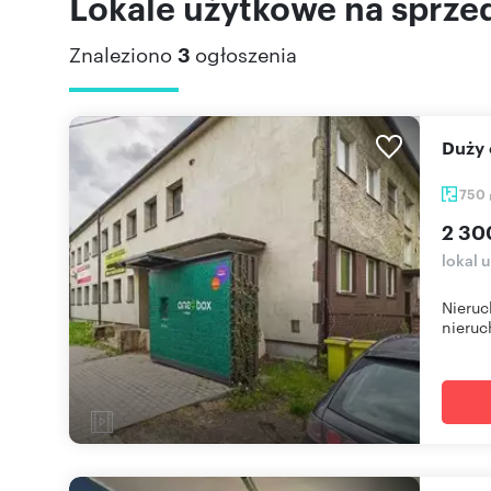
Lokale użytkowe na sprzed
Znaleziono
3
ogłoszenia
Duż
750
2 30
lokal 
Nieruc
nieruc