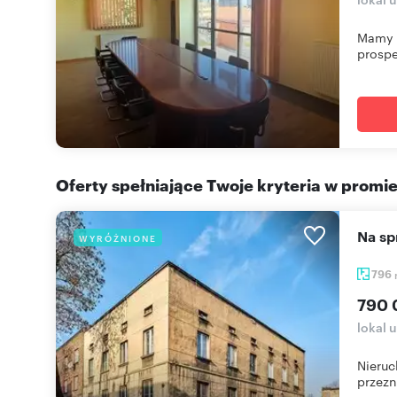
Mamy 
prospe
Oferty spełniające Twoje kryteria w promi
Na s
WYRÓŻNIONE
796
790 
lokal 
Nieruc
przezn.