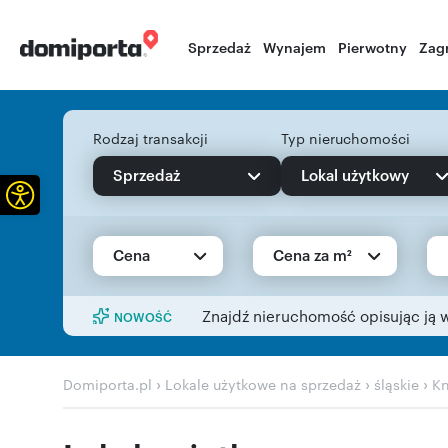
Sprzedaż
Wynajem
Pierwotny
Zag
Rodzaj transakcji
Typ nieruchomości
Sprzedaż
Lokal użytkowy
Otwórz pasek narzędzi
Cena
Cena za m²
Znajdź nieruchomość opisując ją 
NOWOŚĆ
›
›
›
Domiporta.pl
Lokale użytkowe na sprzedaż
śląskie
K