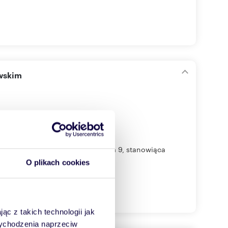
awskim
w Zabrzu przy placu Warszawskim 9, stanowiąca
O plikach cookies
ąc z takich technologii jak
 wychodzenia naprzeciw