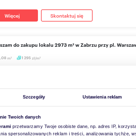
Więcej
Skontaktuj się
aszam do zakupu lokalu 2973 m² w Zabrzu przy pl. Warsz
3,08
m
1 295
zł/m
2
2
0 000 zł
użytkowy Zabrze, pl. Warszawski 9
zedaży prezentowana jest nieruchomość gruntowa znajdująca się 
 gruntu...
Szczegóły
Ustawienia reklam
Więcej
Skontaktuj się
nie Twoich danych
erami
przetwarzamy Twoje osobiste dane, np. adres IP, korzystaj
lania spersonalizowanych reklam i treści, analizowania tychże,