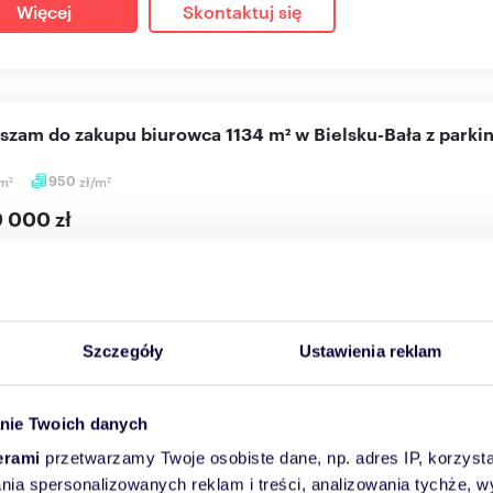
Więcej
Skontaktuj się
aszam do zakupu biurowca 1134 m² w Bielsku-Bała z park
m
950
zł/m
2
2
0 000 zł
użytkowy Bielsko-Biała
k biurowy w pobliżu centrum Bielska-Białej. Nieruchomość obejmuje
onym ...
Szczegóły
Ustawienia reklam
Więcej
Skontaktuj się
nie Twoich danych
erami
przetwarzamy Twoje osobiste dane, np. adres IP, korzystaj
lania spersonalizowanych reklam i treści, analizowania tychże,