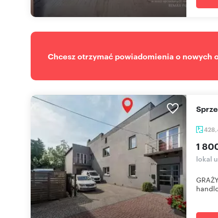
Chcesz otrzymać powiadomienia o nowych of
Sprz
428
1 80
lokal 
GRAŻY
handlo