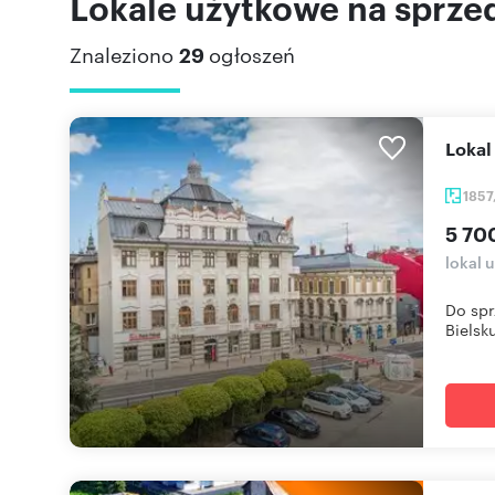
Lokale użytkowe na sprzed
Znaleziono
29
ogłoszeń
Loka
1857
5 70
lokal 
Do sp
Bielsku