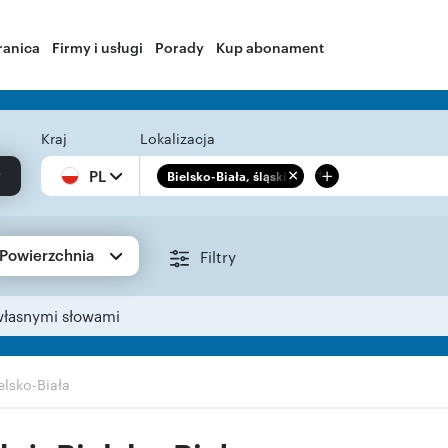
ranica
Firmy i usługi
Porady
Kup abonament
Kraj
Lokalizacja
+
PL
Bielsko-Biała, śląskie
Powierzchnia
Filtry
własnymi słowami
elsko-Biała