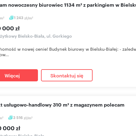
cam nowoczesny biurowiec 1134 m² z parkingiem w Bielsk
m
1 243
zł/m
2
2
0 000 zł
użytkowy Bielsko-Biała, ul. Gorkiego
homość w nowej cenie! Budynek biurowy w Bielsku-Białej: - zaledw
ow...
Więcej
Skontaktuj się
ekt usługowo-handlowy 310 m² z magazynem polecam
m
3 516
zł/m
2
2
0 000 zł
użytkowy Bielsko-Biała