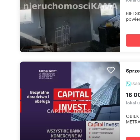
BIELSK
powier
Sprz
153
16 0
lokal 
OBIEK
METRAŻ