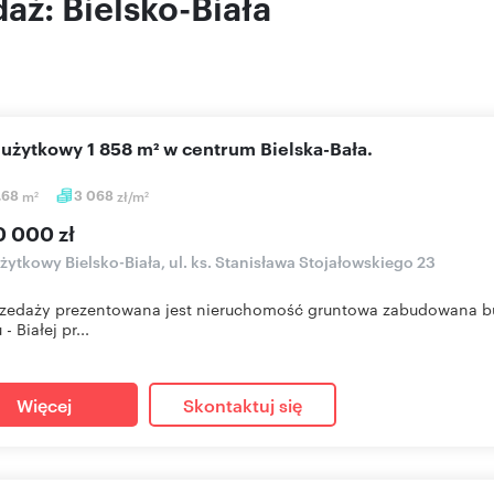
aż: Bielsko-Biała
l użytkowy 1 858 m² w centrum Bielska-Bała.
,68
m
3 068
zł/m
2
2
0 000 zł
użytkowy Bielsko-Biała, ul. ks. Stanisława Stojałowskiego 23
rzedaży prezentowana jest nieruchomość gruntowa zabudowana b
 - Białej pr...
Więcej
Skontaktuj się