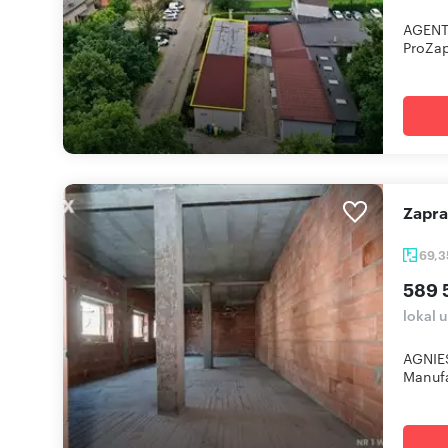
AGENT
ProZap
Zapr
69,
589 
lokal 
AGNIE
Manufa