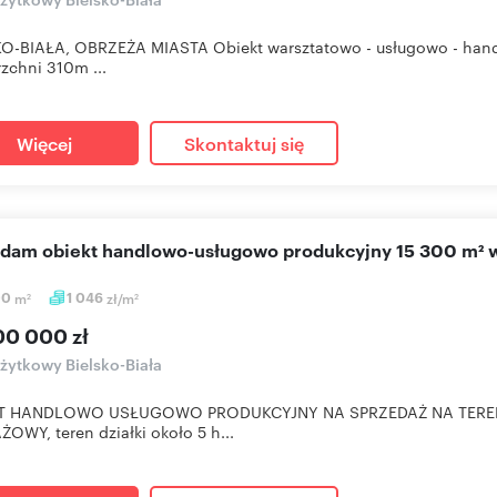
O-BIAŁA, OBRZEŻA MIASTA Obiekt warsztatowo - usługowo - handl
zchni 310m ...
Więcej
Skontaktuj się
edam obiekt handlowo-usługowo produkcyjny 15 300 m² w
00
m
1 046
zł/m
2
2
00 000 zł
użytkowy Bielsko-Biała
T HANDLOWO USŁUGOWO PRODUKCYJNY NA SPRZEDAŻ NA TERENI
OWY, teren działki około 5 h...