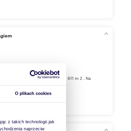
ingiem
 działki o łącznej powierzchni 1 611 m 2 . Na
O plikach cookies
ąc z takich technologii jak
 wychodzenia naprzeciw