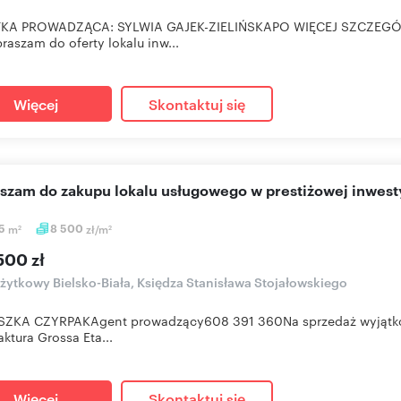
KA PROWADZĄCA: SYLWIA GAJEK-ZIELIŃSKAPO WIĘCEJ SZCZE
raszam do oferty lokalu inw...
Więcej
Skontaktuj się
aszam do zakupu lokalu usługowego w prestiżowej inwest
35
m
8 500
zł/m
2
2
500 zł
użytkowy Bielsko-Biała, Księdza Stanisława Stojałowskiego
SZKA CZYRPAKAgent prowadzący608 391 360Na sprzedaż wyjątkowy
ktura Grossa Eta...
Więcej
Skontaktuj się