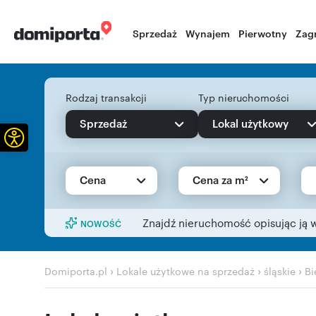
Sprzedaż
Wynajem
Pierwotny
Zag
Rodzaj transakcji
Typ nieruchomości
Sprzedaż
Lokal użytkowy
Otwórz pasek narzędzi
Cena
Cena za m²
Znajdź nieruchomość opisując ją 
NOWOŚĆ
›
›
›
Domiporta.pl
Lokale użytkowe na sprzedaż
śląskie
Bi