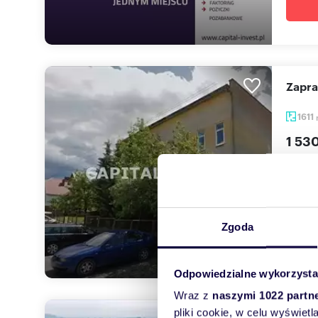
Zapr
1611
1 53
lokal 
Budyne
ogrodz
Zgoda
Odpowiedzialne wykorzysta
Wraz z
naszymi 1022 partn
pliki cookie, w celu wyświet