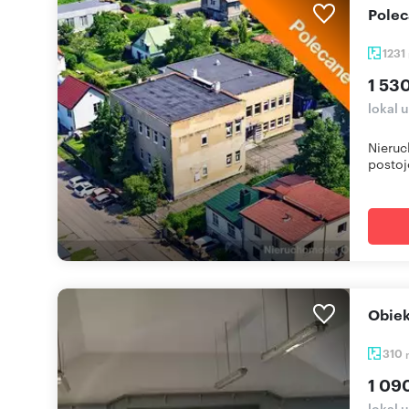
Pole
1231
1 53
lokal 
Nieruc
postoj
Obi
310
1 09
lokal 