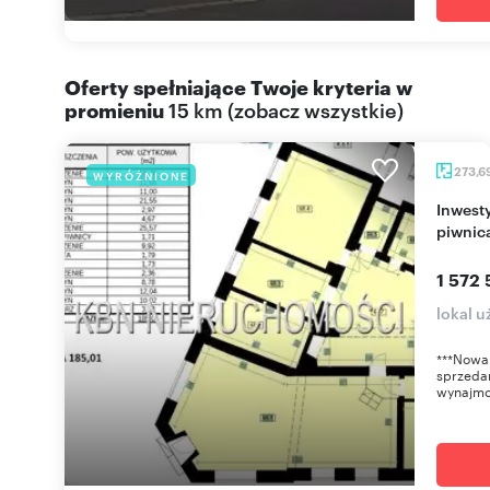
Oferty spełniające Twoje kryteria w
promieniu
15 km
(
zobacz wszystkie
)
273,6
WYRÓŻNIONE
Inwestycyjny lokal w Katowicach - najemca i
piwnic
1 572 
lokal 
***Nowa 
sprzedan
wynajmo