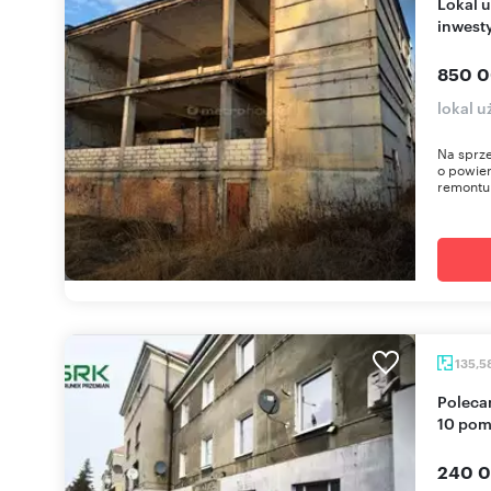
Lokal usługowy 600 m² z potencjałem
inwest
850 0
lokal 
Na sprze
o powie
remontu 
135,5
Polecam inwestycyjny lokal 137 m² w Bytomiu z
10 pom
240 0