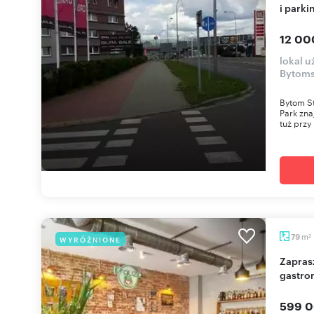
i park
12 00
lokal 
Bytoms
Bytom S
Park zna
tuż przy
m
79
WYRÓŻNIONE
2
Zapraszam do zakupu gotowego lokalu
gastro
599 0