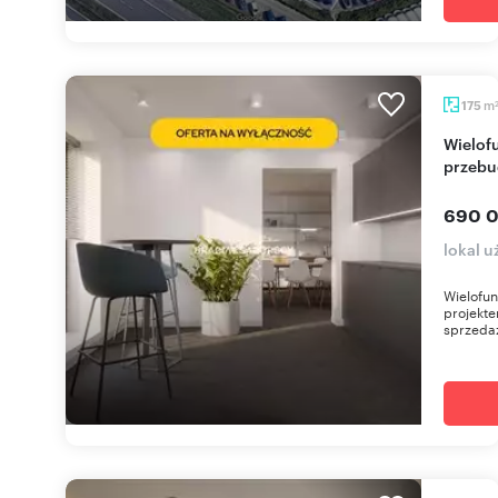
m
175
Wielofunkcyjny budynek z projektem
przebu
690 0
lokal 
Wielofu
projekte
sprzedaż