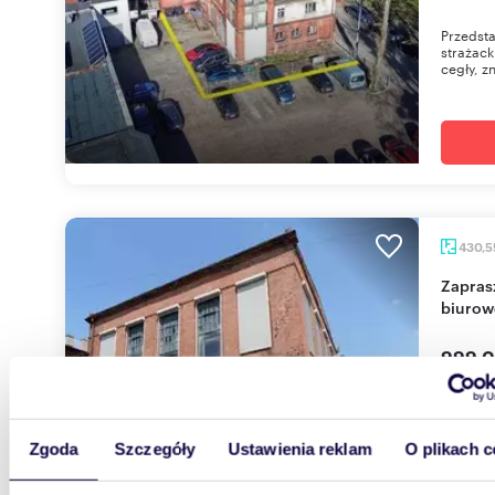
Przedst
strażack
cegły, zn
430,
Zapraszam do obejrzenia magazynowo-
biurow
999 0
lokal 
Do sprze
Zgoda
Szczegóły
Ustawienia reklam
O plikach c
Nierucho
przy uli