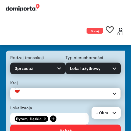
Dodaj
ogłoszenie
Rodzaj transakcji
Typ nieruchomości
Sprzedaż
Lokal użytkowy
Kraj
Lokalizacja
+ 0km
+
Bytom, śląskie
Pokaż