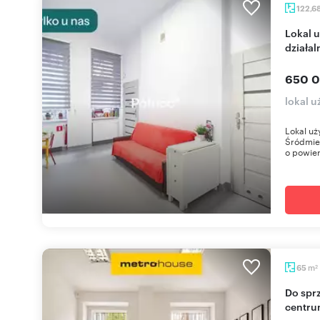
122,6
Lokal użytkowy 122,68 m² - gotowy pod
działa
650 0
lokal 
Lokal uż
Śródmieś
o powier
m
65
2
Do sprzedania funkcjonalny lokal 65 m² w
centru