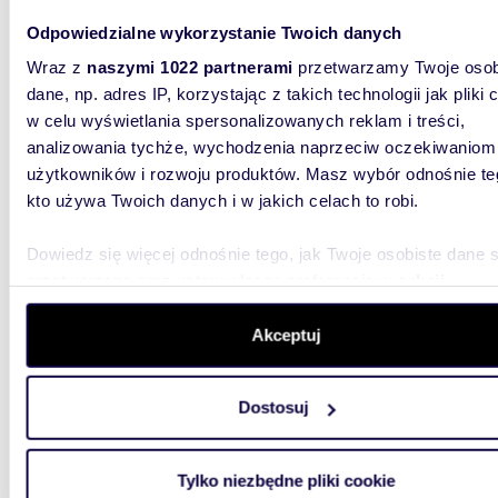
Odpowiedzialne wykorzystanie Twoich danych
Wraz z
naszymi 1022 partnerami
przetwarzamy Twoje osob
dane, np. adres IP, korzystając z takich technologii jak pliki 
w celu wyświetlania spersonalizowanych reklam i treści,
analizowania tychże, wychodzenia naprzeciw oczekiwaniom
2185
użytkowników i rozwoju produktów. Masz wybór odnośnie te
Na sprzedaż funkcjonalny biurowiec z halą 2185
kto używa Twoich danych i w jakich celach to robi.
m² w R
Dowiedz się więcej odnośnie tego, jak Twoje osobiste dane 
1 850
przetwarzane oraz ustaw własne preferencje w
sekcji
lokal 
szczegółów
. W Deklaracji plików cookie możesz zmienić lu
wycofać swoją zgodę w dowolnej chwili.
Akceptuj
Na sprz
zlokaliz
Siemiano
Wykorzystujemy pliki cookie do spersonalizowania treści i r
Dostosuj
aby oferować funkcje społecznościowe i analizować ruch w 
witrynie. Informacje o tym, jak korzystasz z naszej witryny,
udostępniamy partnerom społecznościowym, reklamowym i
Tylko niezbędne pliki cookie
analitycznym. Partnerzy mogą połączyć te informacje z inn