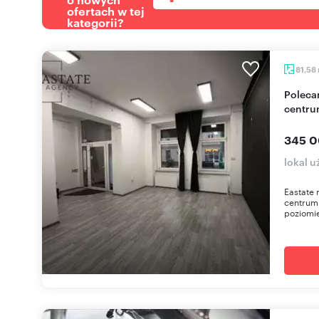
ofertach w tej
kategorii?
81,58
Polecam lokal usługowy 82 m² z 2 wejściami w
centru
345 0
lokal 
Eastate
centrum 
poziomie