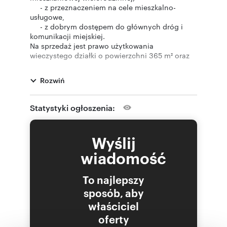
- z przeznaczeniem na cele mieszkalno-
usługowe,
- z dobrym dostępem do głównych dróg i
komunikacji miejskiej.
Na sprzedaż jest prawo użytkowania
wieczystego działki o powierzchni 365 m² oraz
prawo własności budynku posadowionego na
tej działce.
Rozwiń
Budynek techniczno-mieszkalny o powierzchni
796,90 m² to trzykondygnacyjny budynek,
podpiwniczony o konstrukcji tradycyjnej,
Statystyki ogłoszenia:
murowany. Wewnątrz znajdują się dwie klatki
schodowe. Wyposażony jest w instalacje:
elektryczną, wod-kan, telekomunikacyjną,
Wyślij
centralnego ogrzewania, gazową.
Teren nieruchomości jest częściowo ogrodzony.
wiadomość
W pobliżu
150 m – przystanek autobusowy,
To najlepszy
250 m – przystanek tramwajowy,
500 m – centrum miasta,
sposób, aby
550 m – Urząd Miasta,
właściciel
2 km – droga krajowa nr 902,
oferty
12 km – Katowice.