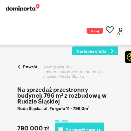
Dodaj
ogłoszenie
Następna oferta
Powrót
›
Domiporta.pl
›
Lokale usługowe na sprzedaż
›
śląskie
Ruda Śląska
Na sprzedaż przestronny
budynek 796 m² z rozbudową w
Rudzie Śląskiej
Ruda Śląska
,
ul. Furgoła 11
- 796,0m
2
Reklama
790 000
zł
Sprawdź ratę >>