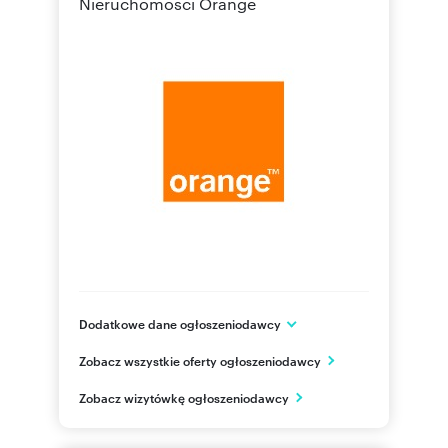
Nieruchomości Orange
Dodatkowe dane ogłoszeniodawcy
Aleje Jerozolimskie 160
Zobacz wszystkie oferty ogłoszeniodawcy
Warszawa
mazowieckie
PL
Zobacz wizytówkę ogłoszeniodawcy
800300
Pokaż telefon