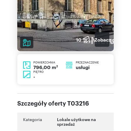
10
Zobacz galerię
POWIERZCHNIA
PRZEZNACZENIE
2
usługi
796,00 m
PIĘTRO
-
Szczegóły oferty T03216
Kategoria
Lokale użytkowe na
sprzedaż