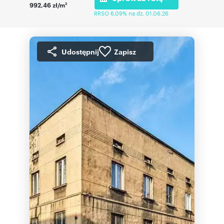
992,46 zł/m
2
RRSO 6,09% na dz. 01.06.26
Udostępnij
Zapisz