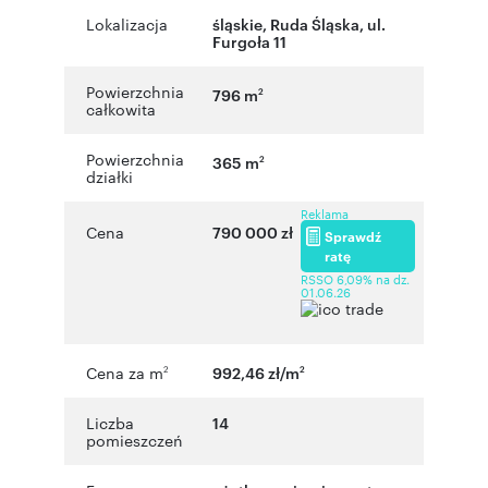
Lokalizacja
śląskie
,
Ruda Śląska
,
ul.
Furgoła 11
Powierzchnia
796 m
2
całkowita
Powierzchnia
365 m
2
działki
Reklama
Cena
790 000 zł
Sprawdź
ratę
RSSO 6,09% na dz.
01.06.26
Cena za m
992,46 zł/m
2
2
Liczba
14
pomieszczeń