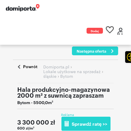
Dodaj
ogłoszenie
Następna oferta
Powrót
›
Domiporta.pl
›
Lokale użytkowe na sprzedaż
›
śląskie
Bytom
Hala produkcyjno-magazynowa
2000 m² z suwnicą zapraszam
Bytom
- 5500,0m
2
Reklama
3 300 000
zł
Sprawdź ratę >>
600 zł/m
2