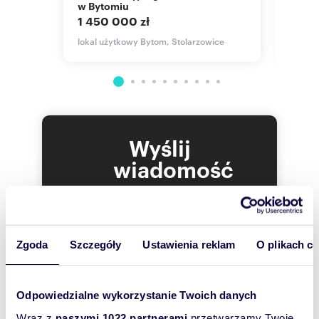
w Bytomiu
289 
1 450 000 zł
cie,
lokal 
Orląt 
lokal użytkowy Bytom, Stolarzowice
Wyślij
wiadomość
To najlepszy
sposób, aby
właściciel
Zgoda
Szczegóły
Ustawienia reklam
O plikach c
oferty
szybko się z
Tobą
Odpowiedzialne wykorzystanie Twoich danych
skontaktował!
Wraz z
naszymi 1022 partnerami
przetwarzamy Twoje