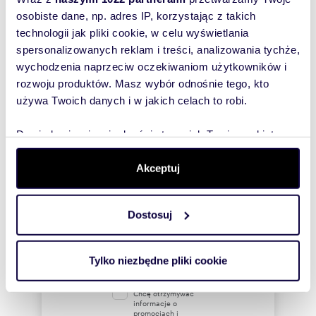
osobiste dane, np. adres IP, korzystając z takich
technologii jak pliki cookie, w celu wyświetlania
spersonalizowanych reklam i treści, analizowania tychże,
wychodzenia naprzeciw oczekiwaniom użytkowników i
rozwoju produktów. Masz wybór odnośnie tego, kto
używa Twoich danych i w jakich celach to robi.
Dowiedz się więcej odnośnie tego, jak Twoje osobiste
dane są przetwarzane oraz ustaw własne preferencje w
sekcji szczegółów
. W Deklaracji plików cookie możesz
Akceptuj
zmienić lub wycofać swoją zgodę w dowolnej chwili.
Dostosuj
Wykorzystujemy pliki cookie do spersonalizowania treści
i reklam, aby oferować funkcje społecznościowe i
Interesują mnie
analizować ruch w naszej witrynie. Informacje o tym, jak
podobne oferty
Tylko niezbędne pliki cookie
korzystasz z naszej witryny, udostępniamy partnerom
(rozwiń)
społecznościowym, reklamowym i analitycznym.
Chcę otrzymywać
Partnerzy mogą połączyć te informacje z innymi danymi
informacje o
promocjach i