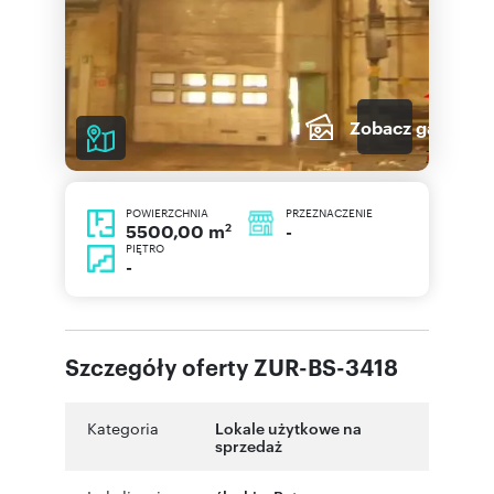
1
Zobacz galerię
POWIERZCHNIA
PRZEZNACZENIE
2
-
5500,00 m
PIĘTRO
-
Szczegóły oferty ZUR-BS-3418
Kategoria
Lokale użytkowe na
sprzedaż