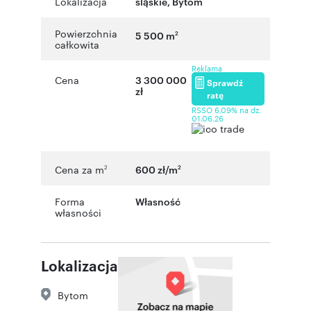
Lokalizacja
śląskie
,
Bytom
Powierzchnia
5 500 m
2
całkowita
Reklama
Cena
3 300 000
Sprawdź
zł
ratę
RSSO 6,09% na dz.
01.06.26
Cena za m
600 zł/m
2
2
Forma
Własność
własności
Lokalizacja
Bytom