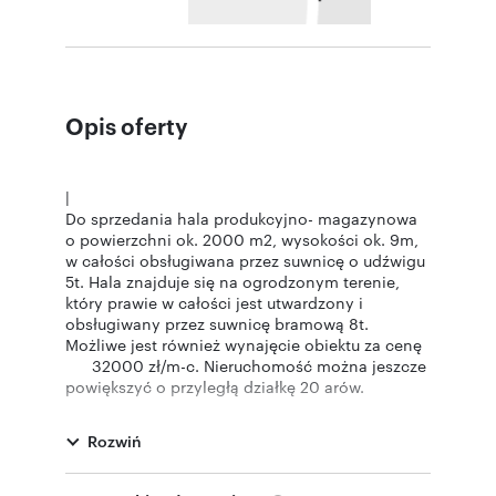
Opis oferty
|
Do sprzedania hala produkcyjno- magazynowa
o powierzchni ok. 2000 m2, wysokości ok. 9m,
w całości obsługiwana przez suwnicę o udźwigu
5t. Hala znajduje się na ogrodzonym terenie,
który prawie w całości jest utwardzony i
obsługiwany przez suwnicę bramową 8t.
Możliwe jest również wynajęcie obiektu za cenę
32000 zł/m-c. Nieruchomość można jeszcze
powiększyć o przyległą działkę 20 arów.
::LINK DO STRONY |
https://www.zurowska.com.pl/oferta/750569
Rozwiń
::KONTAKT DO AGENTA |
Tomasz Cisiński |