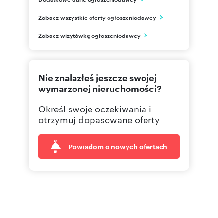
Rynek 14
Zobacz wszystkie oferty ogłoszeniodawcy
Strzelce Opolskie
opolskie
PL
Zobacz wizytówkę ogłoszeniodawcy
500 15
Pokaż telefon
Nie znalazłeś jeszcze swojej
690 36
Pokaż telefon
wymarzonej nieruchomości?
Określ swoje oczekiwania i
otrzymuj dopasowane oferty
Powiadom o nowych ofertach