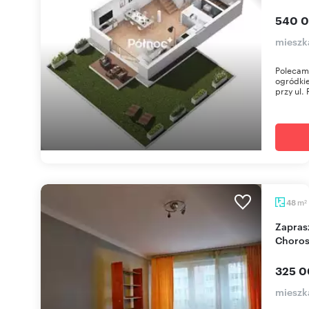
540 0
mieszk
Polecamy
ogródki
przy ul. 
m
48
2
Zapraszam do obejrzenia 48 m² mieszkania w
Choros
325 0
mieszk