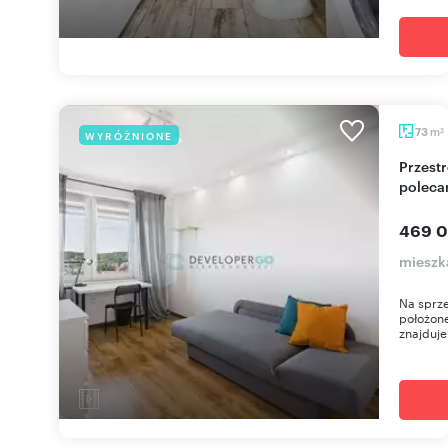
m
73
WYRÓŻNIONE
2
Przestronne 6 pokoi z balkonem i dużą piwnicą -
poleca
469 0
mieszk
Na sprze
położone
znajduje 