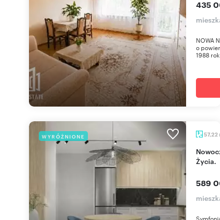
435 0
mieszk
NOWA NI
o powier
1988 roku
57,22
WYRÓŻNIONE
Nowoczesne 3 pokoje z balkonem w Symfonii
Życia.
589 0
mieszka
Symfonia