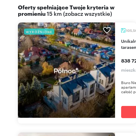
Oferty spełniające Twoje kryteria w
promieniu
15 km
(
zobacz wszystkie
)
105,
WYRÓŻNIONE
Unikalny apartament 105,5 m2 z antresolą i
tarase
838 72
mieszk
Biuro N
apartame
całość 