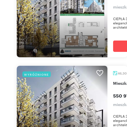
mieszka
CIEPŁA 3
eleganc
architekt
46,3
WYRÓŻNIONE
miesz
550 9
mieszka
CIEPŁA 3
eleganc
architekt