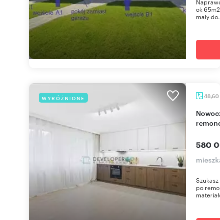
Naprawd
ok 65m2 
mały do.
48,60
WYRÓŻNIONE
Nowoczesne 3-pokojowe mieszkanie po
remonc
580 0
mieszka
Szukasz 
po remon
materiał