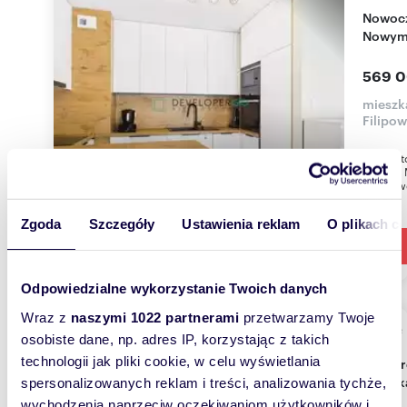
Nowoczesne 2 pokoje z tarasem i komórką na
Nowym 
569 0
mieszka
Filipow
Komfort
Nowym Mi
pokojowe
Zgoda
Szczegóły
Ustawienia reklam
O plikach c
Odpowiedzialne wykorzystanie Twoich danych
Wraz z
naszymi 1022 partnerami
przetwarzamy Twoje
m
91
WYRÓŻNIONE
2
osobiste dane, np. adres IP, korzystając z takich
technologii jak pliki cookie, w celu wyświetlania
Przestronne 4-pokojowe dwupoziomowe
mieszka
spersonalizowanych reklam i treści, analizowania tychże,
wychodzenia naprzeciw oczekiwaniom użytkowników i