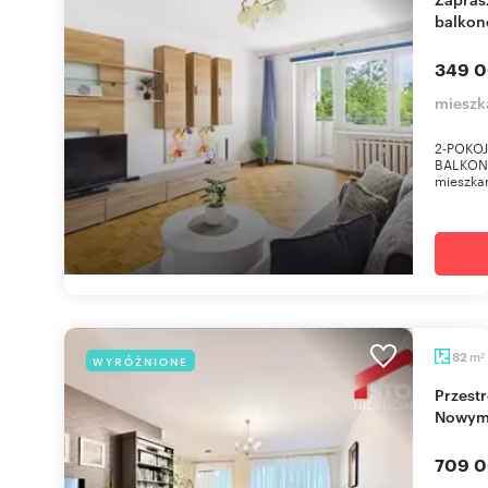
balkon
349 0
mieszk
2-POKOJ
BALKON 
mieszkan
m
82
WYRÓŻNIONE
2
Przestronne 4-pokojowe mieszkanie z tarasem w
Nowym 
709 0