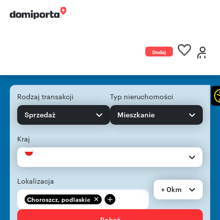
Dodaj
ogłoszenie
Rodzaj transakcji
Typ nieruchomości
Sprzedaż
Mieszkanie
Kraj
Lokalizacja
+ 0km
+
Choroszcz, podlaskie
Pokaż