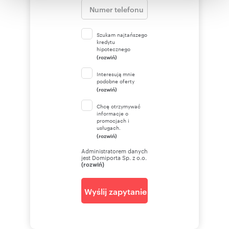
korzystania z ich usług.
Szukam najtańszego
kredytu
hipotecznego
(rozwiń)
Interesują mnie
podobne oferty
(rozwiń)
Chcę otrzymywać
informacje o
promocjach i
usługach.
(rozwiń)
Administratorem danych
jest Domiporta Sp. z o.o.
(rozwiń)
Wyślij zapytanie