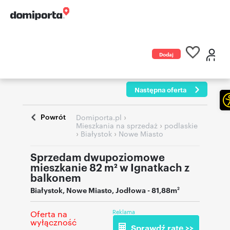
Dodaj
ogłoszenie
Następna oferta
Powrót
›
Domiporta.pl
›
Mieszkania na sprzedaż
podlaskie
›
›
Białystok
Nowe Miasto
Sprzedam dwupoziomowe
mieszkanie 82 m² w Ignatkach z
balkonem
Białystok
,
Nowe Miasto
,
Jodłowa
- 81,88m
2
Reklama
Oferta na
wyłączność
Sprawdź ratę >>