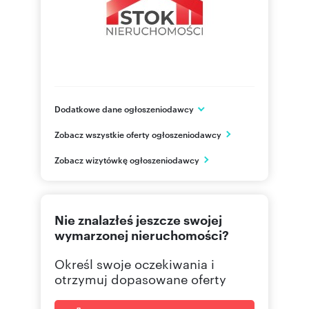
Dodatkowe dane ogłoszeniodawcy
ul. Jurowiecka 42/3
Zobacz wszystkie oferty ogłoszeniodawcy
Białystok
podlaskie
PL
Zobacz wizytówkę ogłoszeniodawcy
505 00
Pokaż telefon
Nie znalazłeś jeszcze swojej
wymarzonej nieruchomości?
Określ swoje oczekiwania i
otrzymuj dopasowane oferty