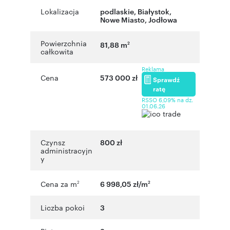
Lokalizacja
podlaskie
,
Białystok
,
Nowe Miasto
,
Jodłowa
Powierzchnia
81,88 m
2
całkowita
Reklama
Cena
573 000 zł
Sprawdź
ratę
RSSO 6,09% na dz.
01.06.26
Czynsz
800 zł
administracyjn
y
Cena za m
6 998,05 zł/m
2
2
Liczba pokoi
3