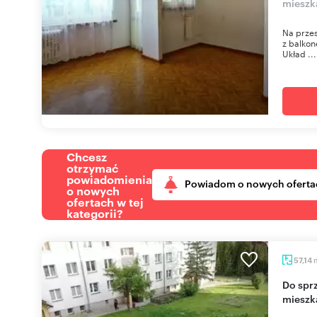
mieszk
Na przes
z balkon
Układ ...
Chcesz
otrzymać
powiadomienia
Powiadom o nowych oferta
o nowych
ofertach w tej
kategorii?
57,14
Do sprzedania przestronne 3-pokojowe
mieszk