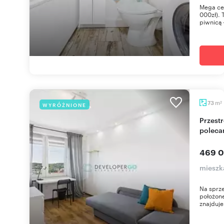
Mega cen
000zł). 
piwnicą 
m
73
WYRÓŻNIONE
2
Przestronne 6 pokoi z balkonem i dużą piwnicą -
poleca
469 0
mieszk
Na sprze
położone
znajduje 