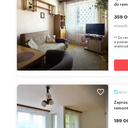
do rem
359 0
mieszka
** Do re
o powier
wielorod
m
42
2
Zapraszam do obejrzenia 42 m² mieszkania do
remont
189 0