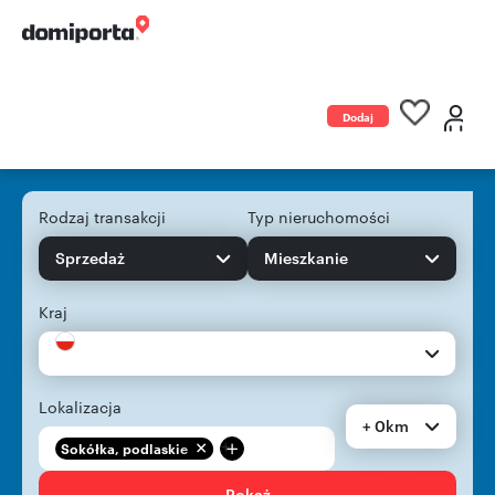
Dodaj
ogłoszenie
Rodzaj transakcji
Typ nieruchomości
Sprzedaż
Mieszkanie
Kraj
Lokalizacja
+ 0km
+
Sokółka, podlaskie
Pokaż