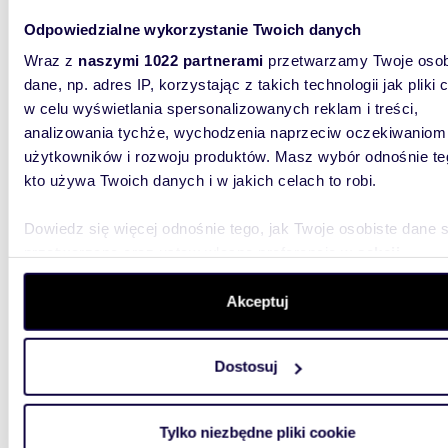
Odpowiedzialne wykorzystanie Twoich danych
Na sprze
powierzc
Wraz z
naszymi 1022 partnerami
przetwarzamy Twoje osob
lesie.Lok
dane, np. adres IP, korzystając z takich technologii jak pliki 
w celu wyświetlania spersonalizowanych reklam i treści,
analizowania tychże, wychodzenia naprzeciw oczekiwaniom
użytkowników i rozwoju produktów. Masz wybór odnośnie te
kto używa Twoich danych i w jakich celach to robi.
Dowiedz się więcej odnośnie tego, jak Twoje osobiste dane 
53,57
WYRÓŻNIONE
przetwarzane oraz ustaw własne preferencje w
sekcji
Sprzedam gotowe 3-pokojowe mieszkanie 54 m²
szczegółów
. W Deklaracji plików cookie możesz zmienić lu
z balk
wycofać swoją zgodę w dowolnej chwili.
Akceptuj
699 0
Wykorzystujemy pliki cookie do spersonalizowania treści i r
mieszk
Dostosuj
aby oferować funkcje społecznościowe i analizować ruch w 
witrynie. Informacje o tym, jak korzystasz z naszej witryny,
Gotowe d
skomunik
udostępniamy partnerom społecznościowym, reklamowym i
mieszkan
Tylko niezbędne pliki cookie
analitycznym. Partnerzy mogą połączyć te informacje z inn