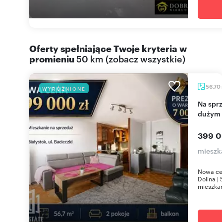
Oferty spełniające Twoje kryteria w
promieniu
50 km
(
zobacz wszystkie
)
56,70
WYRÓŻNIONE
Na sprzedaż przestronne 2 pokoje z balkonem i
dużym 
399 0
mieszka
Nowa cen
Dolina |
mieszkan