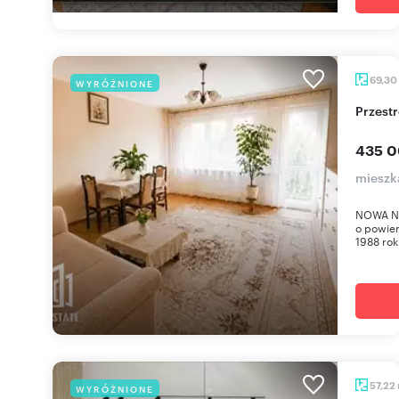
69,30
WYRÓŻNIONE
Przes
435 0
mieszk
NOWA NI
o powier
1988 roku
57,22
WYRÓŻNIONE