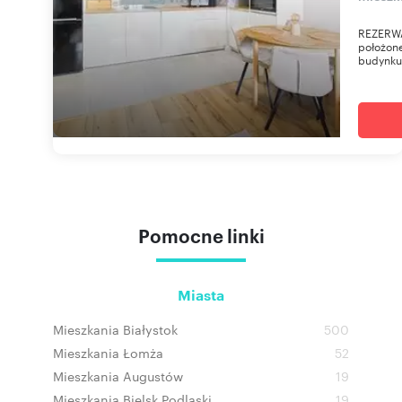
REZERWA
położon
budynku 
Pomocne linki
Miasta
Mieszkania Białystok
500
Mieszkania Łomża
52
Mieszkania Augustów
19
Mieszkania Bielsk Podlaski
19