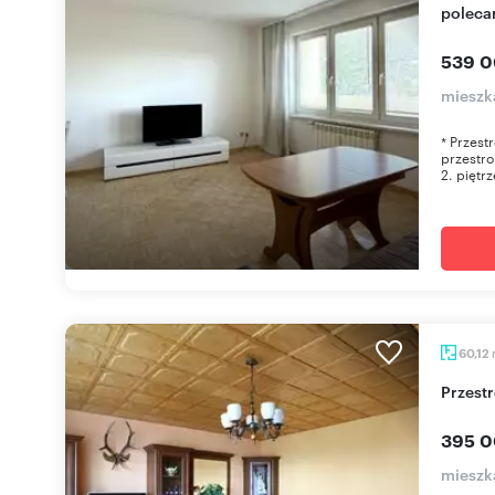
poleca
539 0
mieszk
* Przest
przestro
2. piętrz
60,12
Przes
395 0
mieszk