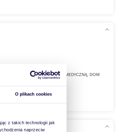
NDA !!! IDEALNY NA PLACÓWKĘ MEDYCZNĄ, DOM
O plikach cookies
ąc z takich technologii jak
 wychodzenia naprzeciw