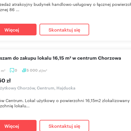
zedaż atrakcyjny budynek handlowo-usługowy o łącznej powierzchn
znej 86 ...
Więcej
Skontaktuj się
aszam do zakupu lokalu 16,15 m² w centrum Chorzowa
5
m
0
5 000
zł/m
2
2
50 zł
użytkowy Chorzów, Centrum, Hajducka
w Centrum. Lokal użytkowy o powierzchni 16,15m2 zlokalizowany n
zchnię lokalu...
Więcej
Skontaktuj się