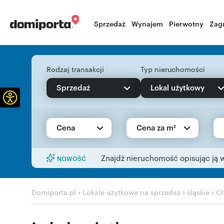
Sprzedaż
Wynajem
Pierwotny
Zag
Rodzaj transakcji
Typ nieruchomości
Sprzedaż
Lokal użytkowy
Otwórz pasek narzędzi
Cena
Cena za m²
Znajdź nieruchomość opisując ją 
NOWOŚĆ
›
›
›
Domiporta.pl
Lokale użytkowe na sprzedaż
śląskie
C