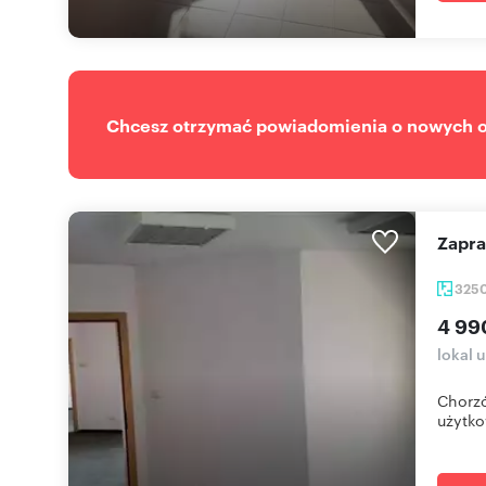
Chcesz otrzymać powiadomienia o nowych of
Zapr
325
4 99
lokal 
Chorzó
użytko