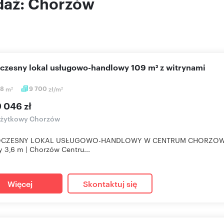
daż: Chorzów
oczesny lokal usługowo-handlowy 109 m² z witrynami
18
m
9 700
zł/m
2
2
 046 zł
użytkowy Chorzów
ZESNY LOKAL USŁUGOWO-HANDLOWY W CENTRUM CHORZOWANowo
y 3,6 m | Chorzów Centru...
Więcej
Skontaktuj się