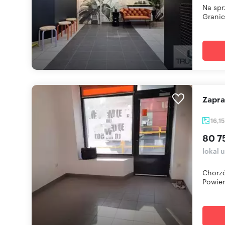
Na spr
Granic
Zapr
16,1
80 7
lokal 
Chorzó
Powier