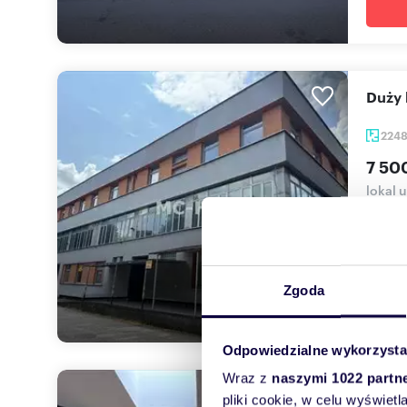
Duż
224
7 50
lokal 
BUDYN
OPIEK
Zgoda
Odpowiedzialne wykorzysta
Wraz z
naszymi 1022 partn
Na s
pliki cookie, w celu wyświet