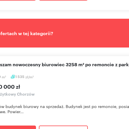
ertach w tej kategorii?
aszam nowoczesny biurowiec 3258 m² po remoncie z par
0
m
1 535
zł/m
2
2
0 000 zł
użytkowy Chorzów
w budynek biurowy na sprzedaż. Budynek jest po remoncie, posi
we. Powier...