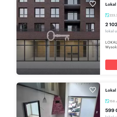
Loka
223,
2 102
lokal 
LOKAL
Wysoko
Loka
158
599 
lokal 