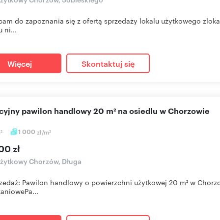
am do zapoznania się z ofertą sprzedaży lokalu użytkowego zlok
 ni...
Więcej
Skontaktuj się
kcyjny pawilon handlowy 20 m² na osiedlu w Chorzowie
m
1 000
zł/m
2
2
00 zł
użytkowy Chorzów, Długa
zedaż: Pawilon handlowy o powierzchni użytkowej 20 m² w Chorzow
aniowePa...