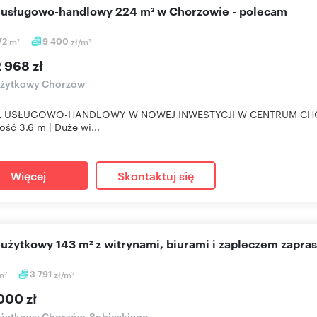
l usługowo-handlowy 224 m² w Chorzowie - polecam
72
m
9 400
zł/m
2
2
 968 zł
użytkowy Chorzów
 USŁUGOWO-HANDLOWY W NOWEJ INWESTYCJI W CENTRUM CHORZO
ść 3.6 m | Duże wi...
Więcej
Skontaktuj się
l użytkowy 143 m² z witrynami, biurami i zapleczem zapra
m
3 791
zł/m
2
2
000 zł
użytkowy Chorzów, Sobieskiego