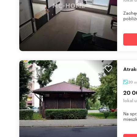
Zachęc
pobliżu
Atra
20
20 0
lokal 
Na spr
mieszk