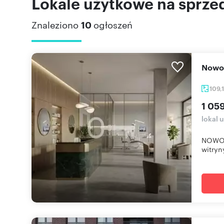
Lokale użytkowe na sprze
Znaleziono
10
ogłoszeń
Now
109,
1 059
lokal 
NOWOC
witryn