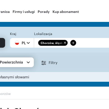
ranica
Firmy i usługi
Porady
Kup abonament
Kraj
Lokalizacja
+
PL
Chorzów, śląskie
Powierzchnia
Filtry
własnymi słowami
horzów