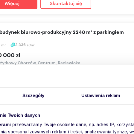
Więcej
Skontaktuj się
y budynek biurowo-produkcyjny 2248 m² z parkingiem
8
m
3 336
zł/m
2
2
0 000 zł
użytkowy Chorzów, Centrum, Racławicka
EK BIUROWO- PRODUKCYJNY PRZY TRASIE DTŚ W CHORZOWIE WI
I, SZKOŁĘ, BUDOWNICTWO...
Szczegóły
Ustawienia reklam
Więcej
Skontaktuj się
nie Twoich danych
erami
przetwarzamy Twoje osobiste dane, np. adres IP, korzystaj
przedaż funkcjonalny lokal 360 m² w Chorzowie
lania spersonalizowanych reklam i treści, analizowania tychże,