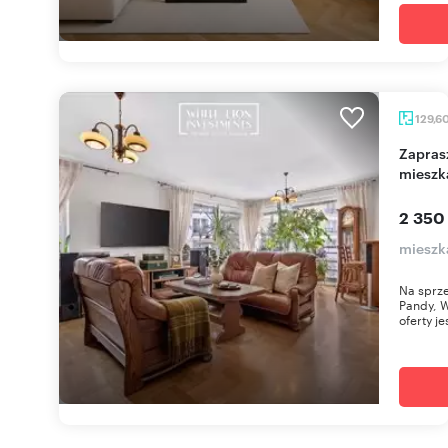
129,6
Zapraszam do przestronnego 5-pokojowego
mieszk
2 350
mieszk
Na sprze
Pandy, 
oferty je