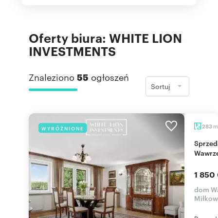
Oferty biura: WHITE LION
INVESTMENTS
Znaleziono
55
ogłoszeń
Sortuj
m
283
WYRÓŻNIONE
Sprzedam przestronny dom z duszą 330 m² w
Wawrz
1 850
dom Wa
Miłkow