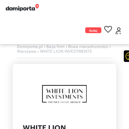
Dodaj
ogłoszenie
›
›
›
Domiporta.pl
Baza firm
Biura nieruchomości
›
Warszawa
WHITE LION INVESTMENTS
WHITE LION