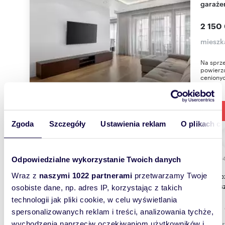
garaże
2 150
mieszk
Na sprze
powierzc
cenionyc
Zgoda
Szczegóły
Ustawienia reklam
O plikach c
175,0
Odpowiedzialne wykorzystanie Twoich danych
Nowoczesny dom 175 m² z dużym ogrodem
Wraz z
naszymi 1022 partnerami
przetwarzamy Twoje
zapras
osobiste dane, np. adres IP, korzystając z takich
technologii jak pliki cookie, w celu wyświetlania
1 700
spersonalizowanych reklam i treści, analizowania tychże,
dom Pr
wychodzenia naprzeciw oczekiwaniom użytkowników i