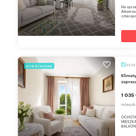
Na sprz
Albatros
czteropo
53,25
WYRÓŻNIONE
Klimatyczne 2-pokojowe mieszkanie z balkonem
zapras
1 035
mieszk
OCHOTA 
MIESZKA
BALKON 