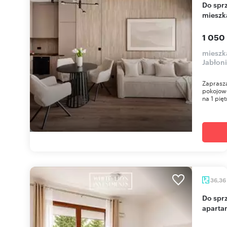
Do sprzedania nowoczesne 2-pokojowe
mieszk
1 050
mieszk
Jabłoni
Zaprasza
pokojow
na 1 pięt
36,36
Do sprzedania nowoczesny 2-pokojowy
aparta