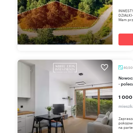
INWEST
DZIAŁKI
Mam prz
40,5
Nowoczesne 2 pokoje z ogródkiem na Mokotowie
- pole
1 000
mieszk
Zaprasza
pokojow
na parte