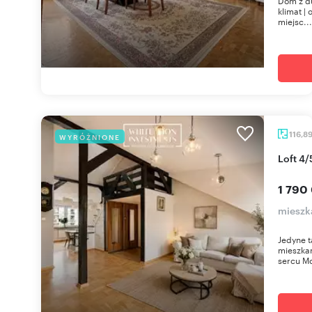
Dom z du
klimat |
miejsc...
116,8
WYRÓŻNIONE
Loft 4
1 790
mieszk
Jedyne t
mieszkan
sercu M