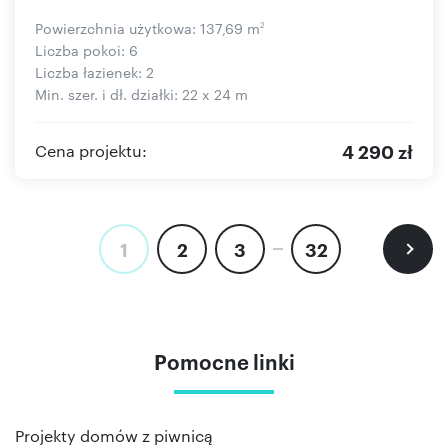
Powierzchnia użytkowa: 137,69 m
2
Liczba pokoi: 6
Liczba łazienek: 2
Min. szer. i dł. działki: 22 x 24 m
4 290 zł
Cena projektu:
1
2
3
32
Pomocne linki
Projekty domów z piwnicą