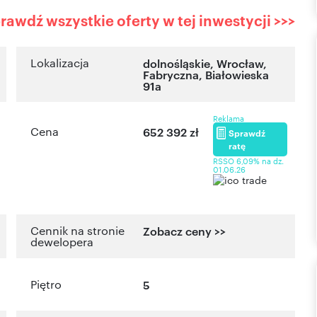
rawdź wszystkie oferty w tej inwestycji >>>
Lokalizacja
dolnośląskie
, Wrocław
,
Fabryczna
,
Białowieska
91a
Reklama
Cena
652 392 zł
Sprawdź
ratę
RSSO 6,09% na dz.
01.06.26
Cennik na stronie
Zobacz ceny >>
dewelopera
Piętro
5