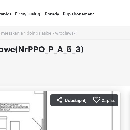
ranica
Firmy i usługi
Porady
Kup abonament
›
›
 mieszkania
dolnośląskie
wrocławski
owe(NrPPO_P_A_5_3)
Udostępnij
Zapisz