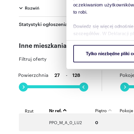
oczekiwaniom użytkowników i
Rozwiń
to robi.
Statystyki ogłoszenia:
Dowiedz się więcej odnośnie
szczegółów
. W Deklaracji 
Inne mieszkania dostępne w tej inwesty
Wykorzystujemy pliki cookie 
Tylko niezbędne pliki c
ruch w naszej witrynie. Inf
Filtruj oferty
reklamowym i analitycznym. 
uzyskanymi podczas korzysta
Powierzchnia
-
Pokoj
Nr ref.
Piętro
Pokoje
Rzut
PPO_M_A_0_LU2
0