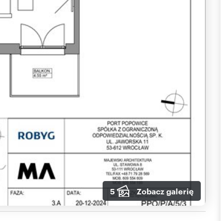
5
Zobacz galerię