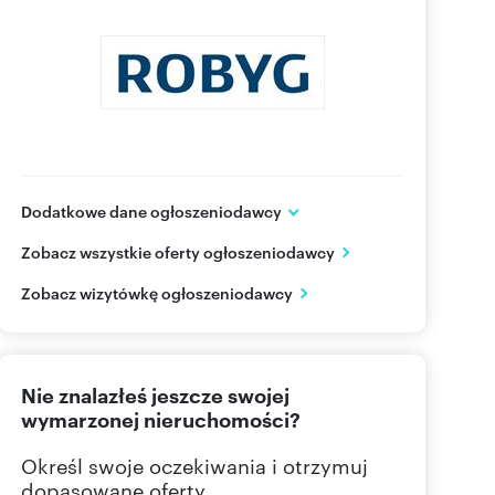
Dodatkowe dane ogłoszeniodawcy
Grupa ROBYG
Zobacz wszystkie oferty ogłoszeniodawcy
Al. Rzeczypospolitej 1
Warszawa
mazowieckie
Zobacz wizytówkę ogłoszeniodawcy
(22) 4
Pokaż telefon
Nie znalazłeś jeszcze swojej
(22) 4
Pokaż fax
wymarzonej nieruchomości?
Określ swoje oczekiwania i otrzymuj
dopasowane oferty