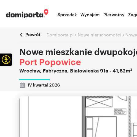
Sprzedaż
Wynajem
Pierwotny
Zag
Powrót
›
›
Domiporta.pl
Nowe nieruchomości
Nowe
Nowe mieszkanie dwupokoj
Otwórz pasek narzędzi
Port Popowice
2
Wrocław
,
Fabryczna
,
Białowieska 91a
- 41,82m
IV kwartał 2026