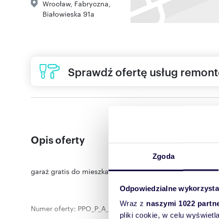
Wrocław
,
Fabryczna
,
Białowieska 91a
Sprawdź ofertę usług remon
Opis oferty
Zgoda
garaż gratis do mieszkań 2 pokojowych do 42 mkw.
Odpowiedzialne wykorzysta
Wraz z
naszymi 1022 partn
Numer oferty: PPO_P_A_5_3
pliki cookie, w celu wyświet