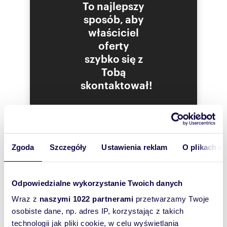
To najlepszy
nieruchomości
sposób, aby
właściciel
oferty
Numer oferty: 20326
szybko się z
Nr licencji zawodowej: 1555
Tobą
skontaktował!
Zgoda
Szczegóły
Ustawienia reklam
O plikach c
Odpowiedzialne wykorzystanie Twoich danych
Wraz z
naszymi 1022 partnerami
przetwarzamy Twoje
osobiste dane, np. adres IP, korzystając z takich
technologii jak pliki cookie, w celu wyświetlania