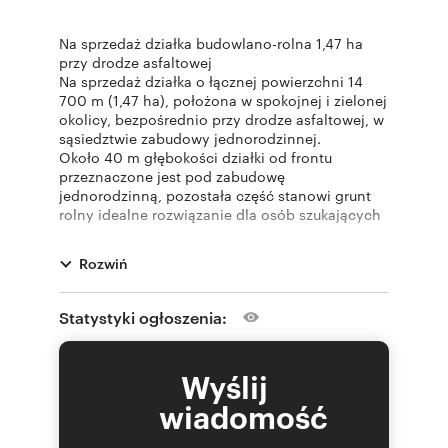
Na sprzedaż działka budowlano-rolna 1,47 ha
przy drodze asfaltowej
Na sprzedaż działka o łącznej powierzchni 14
700 m (1,47 ha), położona w spokojnej i zielonej
okolicy, bezpośrednio przy drodze asfaltowej, w
sąsiedztwie zabudowy jednorodzinnej.
Około 40 m głębokości działki od frontu
przeznaczone jest pod zabudowę
jednorodzinną, pozostała część stanowi grunt
rolny idealne rozwiązanie dla osób szukających
dużej przestrzeni, prywatności lub inwestycji.
Parametry działki:
Rozwiń
Powierzchnia: 14 700 m (1,47 ha)
Wymiary: ok. 18 m szerokości x 816 m długości
Przeznaczenie: budowlano-rolna
Statystyki ogłoszenia:
Dojazd: droga asfaltowa
Media:
woda miejska przy działce
Wyślij
prąd przy działce
Treść niniejszego ogłoszenia nie stanowi oferty
wiadomość
handlowej w rozumieniu Kodeksu Cywilnego.
Oferta wysłana z programu IMO dla biur