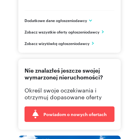
Dodatkowe dane ogłoszeniodawcy
ul. Kościuszki 21
Zobacz wszystkie oferty ogłoszeniodawcy
Piaseczno
mazowieckie
PL
Zobacz wizytówkę ogłoszeniodawcy
22 750
Pokaż telefon
Nie znalazłeś jeszcze swojej
22 750
Pokaż telefon
wymarzonej nieruchomości?
Określ swoje oczekiwania i
otrzymuj dopasowane oferty
Powiadom o nowych ofertach