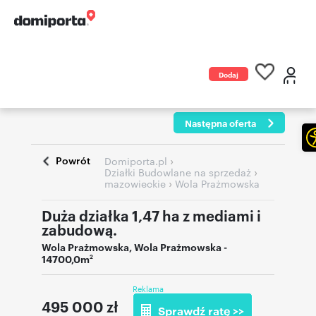
Dodaj
ogłoszenie
Następna oferta
Powrót
›
Domiporta.pl
›
Działki Budowlane na sprzedaż
›
mazowieckie
Wola Prażmowska
Duża działka 1,47 ha z mediami i
zabudową.
Wola Prażmowska
,
Wola Prażmowska
-
14700,0m
2
Reklama
495 000
zł
Sprawdź ratę >>