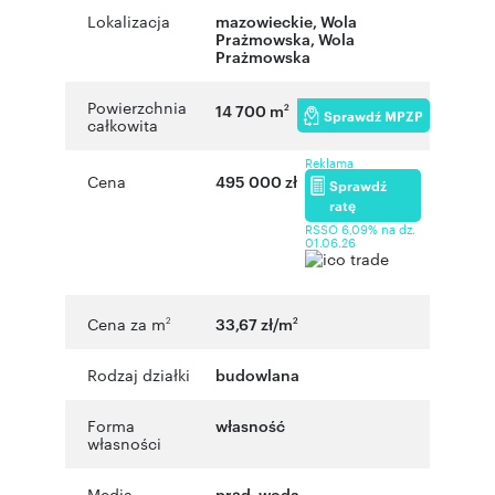
Lokalizacja
mazowieckie
,
Wola
Prażmowska
,
Wola
Prażmowska
Powierzchnia
14 700 m
2
Sprawdź MPZP
całkowita
Reklama
Cena
495 000 zł
Sprawdź
ratę
RSSO 6,09% na dz.
01.06.26
Cena za m
33,67 zł/m
2
2
Rodzaj działki
budowlana
Forma
własność
własności
Media
prąd, woda