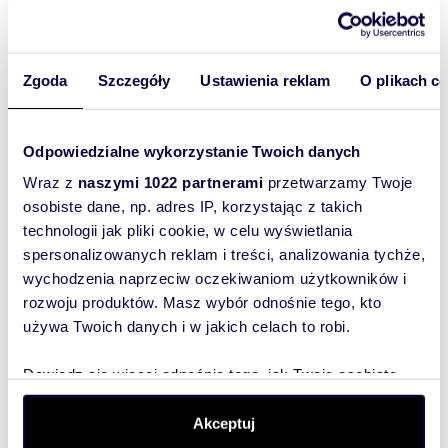
Wyślij
wiadomość
Zgoda
Szczegóły
Ustawienia reklam
O plikach c
To najlepszy
sposób, aby
właściciel
Odpowiedzialne wykorzystanie Twoich danych
oferty
Wraz z
naszymi 1022 partnerami
przetwarzamy Twoje
szybko się z
osobiste dane, np. adres IP, korzystając z takich
Tobą
technologii jak pliki cookie, w celu wyświetlania
skontaktował!
spersonalizowanych reklam i treści, analizowania tychże,
wychodzenia naprzeciw oczekiwaniom użytkowników i
rozwoju produktów. Masz wybór odnośnie tego, kto
używa Twoich danych i w jakich celach to robi.
Dowiedz się więcej odnośnie tego, jak Twoje osobiste
dane są przetwarzane oraz ustaw własne preferencje w
sekcji szczegółów
. W Deklaracji plików cookie możesz
Akceptuj
zmienić lub wycofać swoją zgodę w dowolnej chwili.