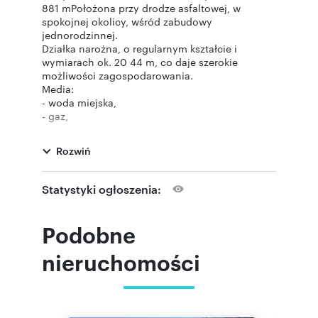
881 mPołożona przy drodze asfaltowej, w
spokojnej okolicy, wśród zabudowy
jednorodzinnej.
Działka narożna, o regularnym kształcie i
wymiarach ok. 20 44 m, co daje szerokie
możliwości zagospodarowania.
Media:
- woda miejska,
- gaz,
- prąd (w drodze).
Idealna propozycja dla osób planujących
Rozwiń
budowę domu w cichej, dobrze skomunikowanej
lokalizacji.
Treść niniejszego ogłoszenia nie stanowi oferty
Statystyki ogłoszenia:
handlowej w rozumieniu Kodeksu Cywilnego.
Oferta wysłana z programu IMO dla biur
nieruchomości
Podobne
nieruchomości
Numer oferty: 20324
Nr licencji zawodowej: 1555