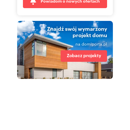
Powiadom o nowych ofertach
Znajdź swój wymarzony
projekt domu
na domiporta.pl
Zobacz projekty