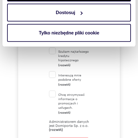
Dostosuj
Wykorzystujemy pliki cookie do spersonalizowania treści
i reklam, aby oferować funkcje społecznościowe i
analizować ruch w naszej witrynie. Informacje o tym, jak
Tylko niezbędne pliki cookie
korzystasz z naszej witryny, udostępniamy partnerom
społecznościowym, reklamowym i analitycznym.
Partnerzy mogą połączyć te informacje z innymi danymi
Szukam najtańszego
kredytu
otrzymanymi od Ciebie lub uzyskanymi podczas
hipotecznego
(rozwiń)
korzystania z ich usług.
Interesują mnie
podobne oferty
(rozwiń)
Chcę otrzymywać
informacje o
promocjach i
usługach.
(rozwiń)
Administratorem danych
jest Domiporta Sp. z o.o.
(rozwiń)