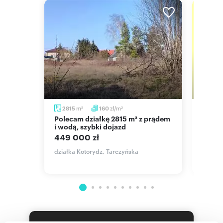
m
zł/m
2815
160
150
2
2
Polecam działkę 2815 m² z prądem
Działka 1500 m² z wodą, media
isko S-
i wodą, szybki dojazd
przy 
449 000 zł
450 
działka Kotorydz, Tarczyńska
działka