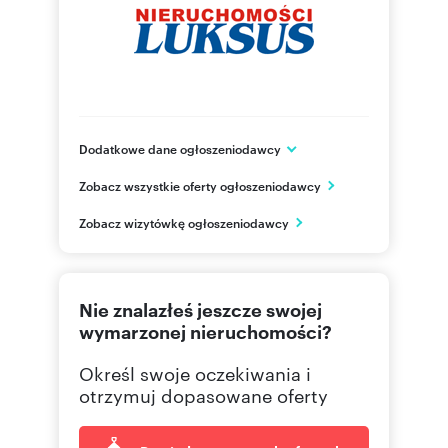
Dodatkowe dane ogłoszeniodawcy
ul. Kościuszki 21
Zobacz wszystkie oferty ogłoszeniodawcy
Piaseczno
mazowieckie
PL
Zobacz wizytówkę ogłoszeniodawcy
22 750
Pokaż telefon
Nie znalazłeś jeszcze swojej
22 750
Pokaż telefon
wymarzonej nieruchomości?
Określ swoje oczekiwania i
otrzymuj dopasowane oferty