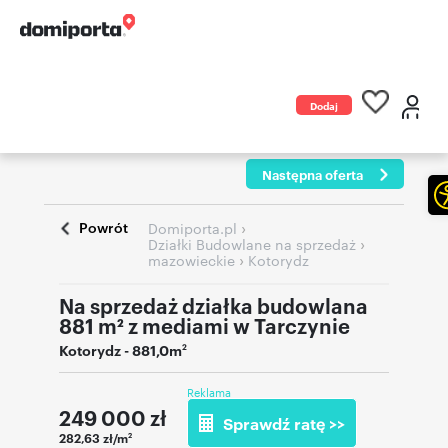
Dodaj
ogłoszenie
Następna oferta
Powrót
›
Domiporta.pl
›
Działki Budowlane na sprzedaż
›
mazowieckie
Kotorydz
Na sprzedaż działka budowlana
881 m² z mediami w Tarczynie
Kotorydz
- 881,0m
2
Reklama
249 000
zł
Sprawdź ratę >>
282,63 zł/m
2