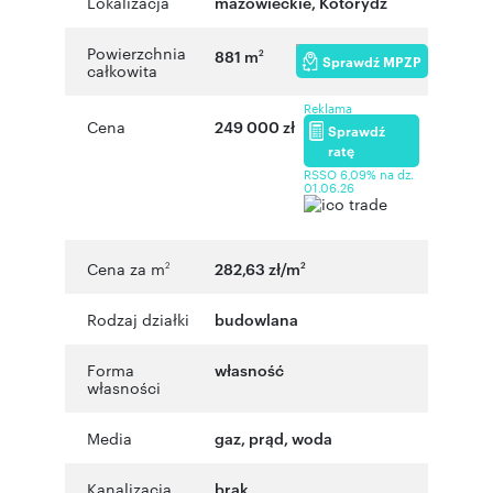
Lokalizacja
mazowieckie
,
Kotorydz
Powierzchnia
881 m
2
Sprawdź MPZP
całkowita
Reklama
Cena
249 000 zł
Sprawdź
ratę
RSSO 6,09% na dz.
01.06.26
Cena za m
282,63 zł/m
2
2
Rodzaj działki
budowlana
Forma
własność
własności
Media
gaz, prąd, woda
Kanalizacja
brak