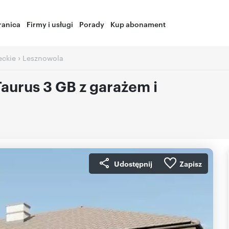
ranica
Firmy i usługi
Porady
Kup abonament
›
ckie
Lesznowola
urus 3 GB z garażem i
Udostępnij
Zapisz