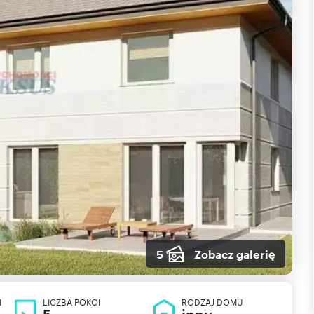
5
Zobacz galerię
I
LICZBA POKOI
RODZAJ DOMU