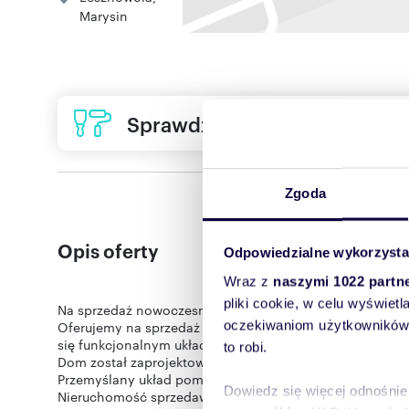
Marysin
Sprawdź ofertę usług remon
Zgoda
Opis oferty
Odpowiedzialne wykorzysta
Wraz z
naszymi 1022 partn
pliki cookie, w celu wyświet
Na sprzedaż nowoczesny dom jednorodzinny dwulokalow
oczekiwaniom użytkowników i
Oferujemy na sprzedaż nowoczesny dom dwulokalowy rea
się funkcjonalnym układem pomieszczeń, nowoczesną ar
to robi.
Dom został zaprojektowany z myślą o wygodzie codzien
Przemyślany układ pomieszczeń zapewnia komfort dla cał
Dowiedz się więcej odnośnie
Nieruchomość sprzedawana jest w stanie deweloperskim,