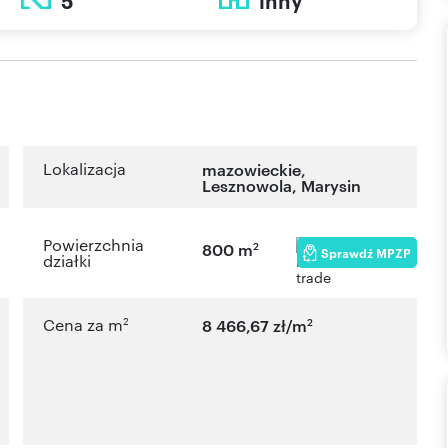
5
inny
Lokalizacja
mazowieckie
,
Lesznowola
,
Marysin
Powierzchnia
2
800 m
Sprawdź MPZP
działki
2
2
Cena za m
8 466,67 zł/m