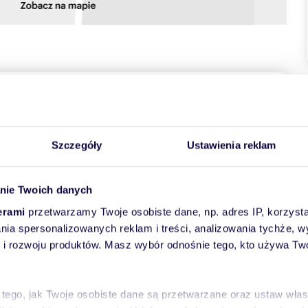
towych
Szczegóły
Ustawienia reklam
nie Twoich danych
erami
przetwarzamy Twoje osobiste dane, np. adres IP, korzystaj
lania spersonalizowanych reklam i treści, analizowania tychże,
y projekt Taurus 3 GB
 rozwoju produktów. Masz wybór odnośnie tego, kto używa Twoi
lizowany według projektu Taurus 3 GB. Budynek wyróżnia
chitekturą oraz wysoką jakością wykonania.
nego życia oraz maksymalnym wykorzystaniu przestrzeni.
ej rodziny.
 tego, jak Twoje osobiste dane są przetwarzane oraz ustaw wła
 co daje możliwość indywidualnej aranżacji wnętrz zgodnie z