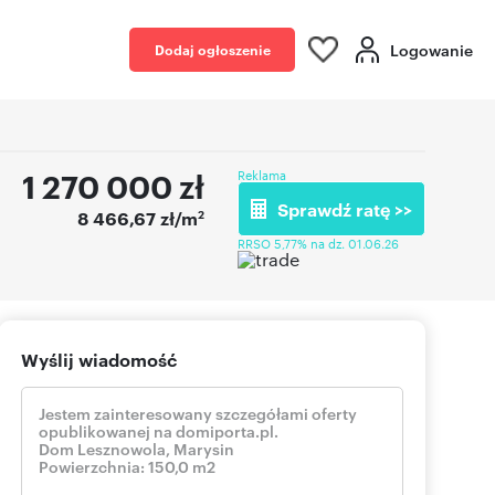
Logowanie
Dodaj ogłoszenie
1 270 000
zł
Reklama
Sprawdź ratę >>
2
8 466,67 zł/m
RRSO 5,77% na dz. 01.06.26
Wyślij wiadomość