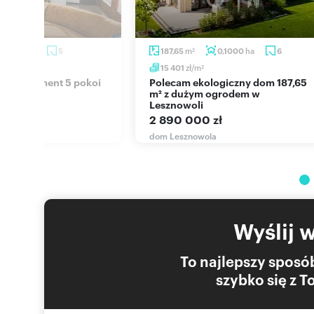
Numer oferty: 20350
Nr licencji zawodowej: 1555
ha
m
ha
0,0120
5
187,65
0,1000
6
2
zł/m
15 401
2
Polecam ekologiczny dom 187,65
 ogrodem
m² z dużym ogrodem w
Lesznowoli
 zł
2 890 000 zł
la
dom Lesznowola
Wyślij 
To najlepszy sposób
szybko się z 