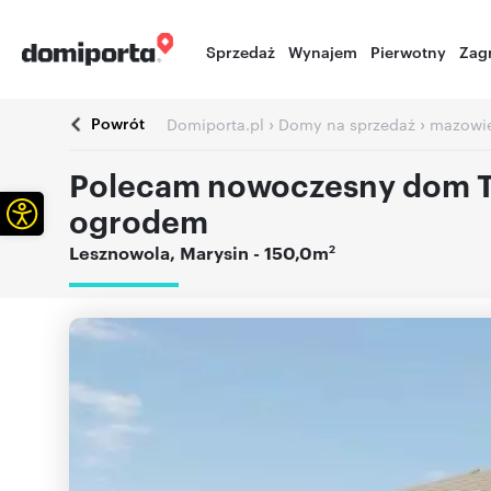
Sprzedaż
Wynajem
Pierwotny
Zag
Powrót
›
›
Domiporta.pl
Domy na sprzedaż
mazowie
Polecam nowoczesny dom Ta
Otwórz pasek narzędzi
ogrodem
2
Lesznowola
,
Marysin
- 150,0m