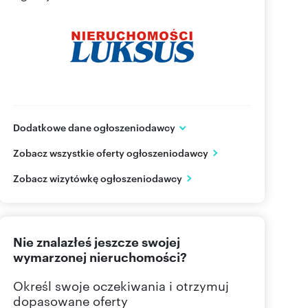
Dodatkowe dane ogłoszeniodawcy
ul. Kościuszki 21
Zobacz wszystkie oferty ogłoszeniodawcy
Piaseczno
mazowieckie
PL
Zobacz wizytówkę ogłoszeniodawcy
22 750
Pokaż telefon
Nie znalazłeś jeszcze swojej
22 750
Pokaż telefon
wymarzonej nieruchomości?
Określ swoje oczekiwania i otrzymuj
dopasowane oferty