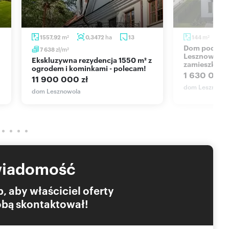
m
ha
m
1557,92
0,3472
13
144
2
2
Dom pod klucz 144 m² w
zł/m
7 638
2
Lesznowoli -
Ekskluzywna rezydencja 1550 m² z
zamieszkani
ogrodem i kominkami - polecam!
1 630 000 
11 900 000 zł
dom Lesznowo
dom Lesznowola
wiadomość
, aby właściciel oferty
Tobą skontaktował!