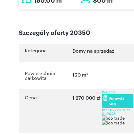
150,00 m
800 m
Szczegóły oferty 20350
Kategoria
Domy na sprzedaż
Powierzchnia
2
150 m
całkowita
Reklama
Cena
1 270 000 zł
Sprawdź
ratę
RSSO 5,77% na dz.
01.06.26