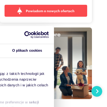
Powiadom o nowych ofertach
O plikach cookies
ąc z takich technologii jak
 wychodzenia naprzeciw
ch danych i w jakich celach
Następn
sne preferencje w
sekcji