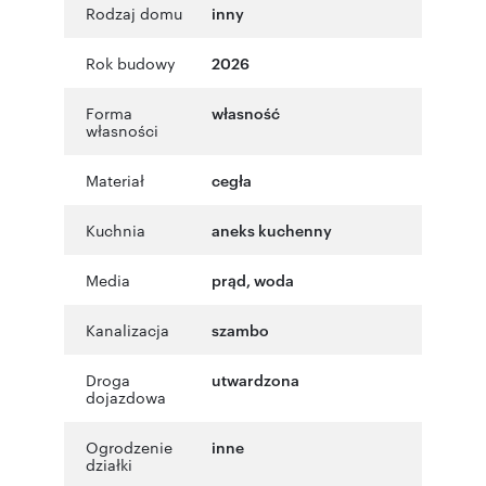
Rodzaj domu
inny
Rok budowy
2026
Forma
własność
własności
Materiał
cegła
Kuchnia
aneks kuchenny
Media
prąd, woda
Kanalizacja
szambo
Droga
utwardzona
dojazdowa
Ogrodzenie
inne
działki