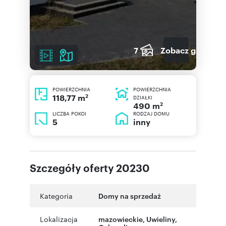
7
Zobacz galerię
POWIERZCHNIA
POWIERZCHNIA
2
118,77 m
DZIAŁKI
2
490 m
LICZBA POKOI
RODZAJ DOMU
5
inny
Szczegóły oferty 20230
Kategoria
Domy na sprzedaż
Lokalizacja
mazowieckie
,
Uwieliny
,