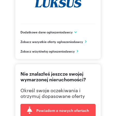
Dodatkowe dane ogłoszeniodawcy
ul. Kościuszki 21
Zobacz wszystkie oferty ogłoszeniodawcy
Piaseczno
mazowieckie
PL
Zobacz wizytówkę ogłoszeniodawcy
22 750
Pokaż telefon
Nie znalazłeś jeszcze swojej
22 750
Pokaż telefon
wymarzonej nieruchomości?
Określ swoje oczekiwania i
otrzymuj dopasowane oferty
Powiadom o nowych ofertach