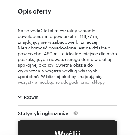
Opis oferty
Na sprzedaż lokal mieszkalny w stanie
deweloperskim o powierzchni 118,77 m,
znajdujący się w zabudowie bliźniaczej.
Nieruchomość posadowiona jest na działce o
powierzchni 490 m. To idealne miejsce dla osób
poszukujących nowoczesnego domu w cichej i
spokojnej okolicy. Świetna okazja do
wykończenia wnętrza według własnych
upodobań. W bliskiej okolicy znajdują się
wszystkie niezbędne udogodnienia: sklepy,
szkoły, przedszkola oraz tereny rekreacyjne.
Rozkład pomieszczeń:
Rozwiń
Parter:
Wiatrołap - 2,35 mKorytarz - 3,75 mGabinet -
8,19 mŁazienka - 3,33 mSchowek - 1,18 m (3,25
Statystyki ogłoszenia:
m)Kuchnia - 6,41 mSalon + Jadalnia - 22,66
mGaraż - 18,66 m Piętro:
Schody - 3,88 mHol - 2,97 mŁazienka - 7,78
Wyślij
mPokój - 10,12 mPokój - 14,32 mPokój - 10,44 m