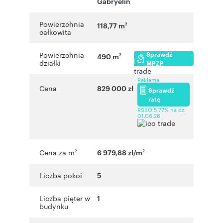
Gabryelin
Powierzchnia
118,77 m
2
całkowita
Sprawdź
Powierzchnia
490 m
2
działki
MPZP
Reklama
Cena
829 000 zł
Sprawdź
ratę
RSSO 5,77% na dz.
01.06.26
Cena za m
6 979,88 zł/m
2
2
Liczba pokoi
5
Liczba pięter w
1
budynku