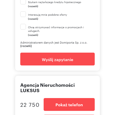
Szukam najtańszego kredytu hipotecznego
(rozwiń)
Interesują mnie podobne oferty
(rozwiń)
Chcę otrzymywać informacje o promocjach i
usługach.
(rozwiń)
Administratorem danych jest Domiporta Sp. z o.o.
(rozwiń)
Wyślij zapytanie
Agencja Nieruchomości
LUKSUS
22 750
Pokaż telefon