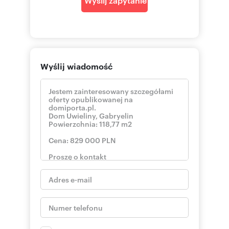
w otoczeniu zabudowy jednorodzinnej,
szkoła podstawowa i przedszkole w odległości
2,2 km,
w pobliżu las i plac zabaw,
w pobliżu stacja PKP,
w okolicy sklep spożywczy,
Treść niniejszego ogłoszenia nie stanowi oferty
Wyślij wiadomość
handlowej w rozumieniu Kodeksu Cywilnego.
Oferta wysłana z programu IMO dla biur
nieruchomości
Numer oferty: 20230
Nr licencji zawodowej: 1555