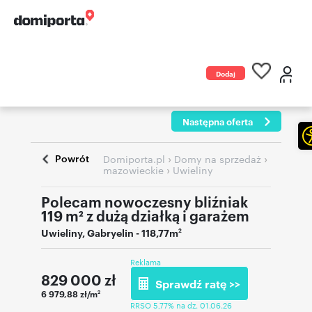
Dodaj
ogłoszenie
Następna oferta
Powrót
›
›
Domiporta.pl
Domy na sprzedaż
›
mazowieckie
Uwieliny
Polecam nowoczesny bliźniak
119 m² z dużą działką i garażem
Uwieliny
,
Gabryelin
- 118,77m
2
Reklama
829 000
zł
Sprawdź ratę >>
6 979,88 zł/m
2
RRSO 5,77% na dz. 01.06.26