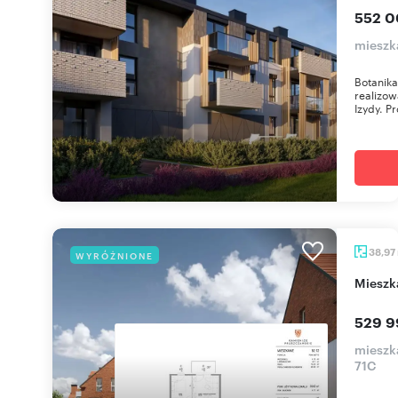
552 0
mieszk
Botanik
realizow
Izydy. Pr
38,97
WYRÓŻNIONE
miesz
529 9
mieszk
71C