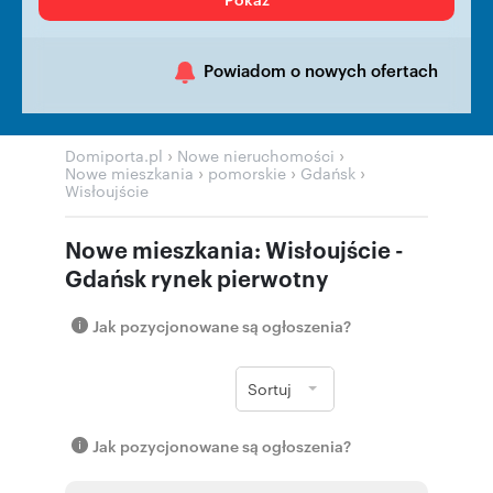
Powiadom o nowych ofertach
›
›
Domiporta.pl
Nowe nieruchomości
›
›
›
Nowe mieszkania
pomorskie
Gdańsk
Wisłoujście
Nowe mieszkania: Wisłoujście -
Gdańsk rynek pierwotny
Jak pozycjonowane są ogłoszenia?
Sortuj
Jak pozycjonowane są ogłoszenia?