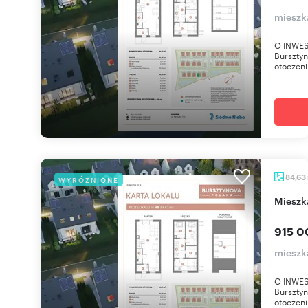
miesz
O INWES
Bursztyn
otoczeniu
84,63
WYRÓŻNIONE
miesz
915 0
miesz
O INWES
Bursztyn
otoczeniu