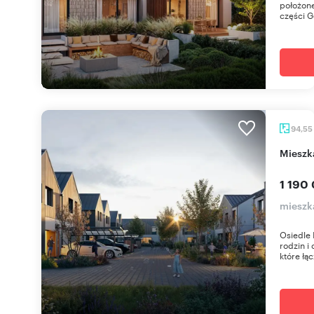
położone
części Gd
94,55
miesz
1 190 
mieszk
Osiedle 
rodzin i
które łąc