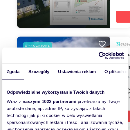
67,69
WYRÓŻNIONE
miesz
743 91
Zgoda
Szczegóły
Ustawienia reklam
O plikach c
mieszka
Inwestyc
Odpowiedzialne wykorzystanie Twoich danych
wykonani
sprawdzo
Wraz z
naszymi 1022 partnerami
przetwarzamy Twoje
osobiste dane, np. adres IP, korzystając z takich
technologii jak pliki cookie, w celu wyświetlania
spersonalizowanych reklam i treści, analizowania tychże,
wychodzenia naprzeciw oczekiwaniom użytkowników i