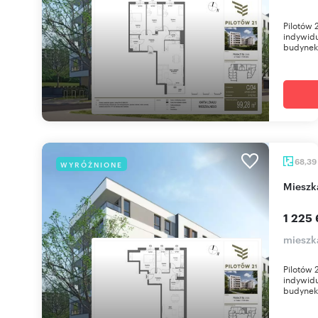
Pilotów 
indywidu
budynek 
68,39
WYRÓŻNIONE
miesz
1 225 
mieszk
Pilotów 
indywidu
budynek 