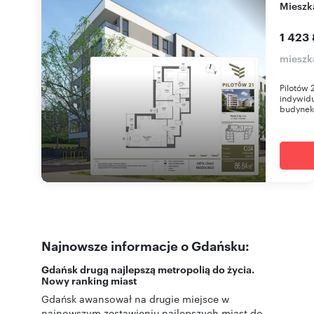
miesz
1 423 
mieszk
Pilotów 
indywidu
budynek 
Najnowsze informacje o Gdańsku:
Gdańsk drugą najlepszą metropolią do życia.
Nowy ranking miast
Gdańsk awansował na drugie miejsce w
najnowszym zestawieniu najlepszych miast do