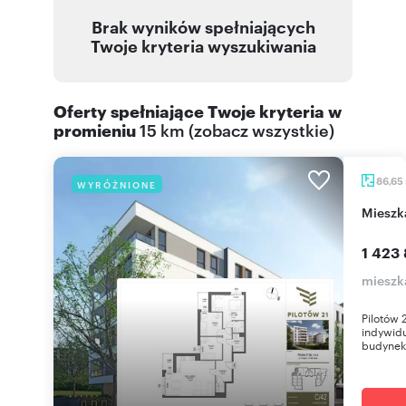
Brak wyników spełniających
Twoje kryteria wyszukiwania
Oferty spełniające Twoje kryteria w
promieniu
15 km
(
zobacz wszystkie
)
86,65
WYRÓŻNIONE
miesz
1 423 
mieszk
Pilotów 
indywidu
budynek 