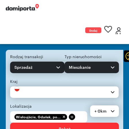
Dodaj
ogłoszenie
Rodzaj transakcji
Typ nieruchomości
Sprzedaż
Mieszkanie
Kraj
Lokalizacja
+ 0km
+
Wisłoujście, Gdańsk, po...
Pokaż